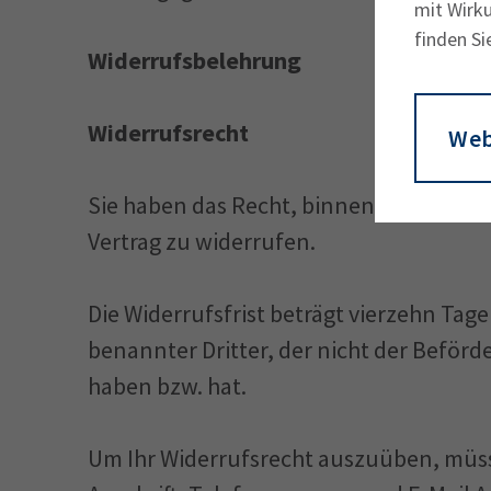
mit Wirku
finden Si
Widerrufsbelehrung
Widerrufsrecht
Web
Sie haben das Recht, binnen vierzehn 
Vertrag zu widerrufen.
Die Widerrufsfrist beträgt vierzehn Tag
benannter Dritter, der nicht der Beförd
haben bzw. hat.
Um Ihr Widerrufsrecht auszuüben, müs