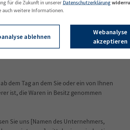
ng für die Zukunft in unserer
Datenschutzerklärung
widerru
e auch weitere Informationen.
Webanalyse
analyse ablehnen
akzeptieren
Tagen ohne Angabe von Gründen diesen
e ab dem Tag an dem Sie oder ein von Ihnen
erer ist, die Waren in Besitz genommen
sen Sie uns [Namen des Unternehmers,