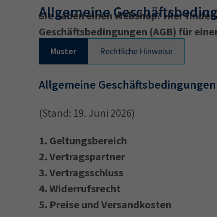
Allgemeine Geschäftsbedin
Sie haben einen Webshop? Hier finden 
Geschäftsbedingungen (AGB) für eine
34a
34c
Wirtschaftsfa
Muster
Rechtliche Hinweise
AEVO
34i
Allgemeine Geschäftsbedingungen
(Stand: 19. Juni 2026)
1.
Geltungsbereich
2.
Vertragspartner
3.
Vertragsschluss
4.
Widerrufsrecht
5.
Preise und Versandkosten