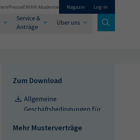
iere
Presse
EN
IHK Akademie
Magazin
Log-in
Service &
r
Über uns
Suche verlassen
Anträge
Schließen
Zum Download
Allgemeine
Suchen
Geschäftsbedingungen für
Webshops
Mehr Musterverträge
auswählen