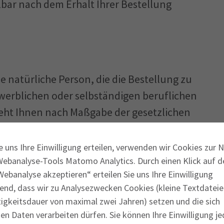
lbar nach dem Erhalt Ihrer Bestellung
e natürliche Person, die die Bestellung zu
werblichen oder selbständigen beruflichen
teht Ihnen nach Maßgabe der gesetzlichen
e uns Ihre Einwilligung erteilen, verwenden wir Cookies zur 
em Widerrufsrecht nach Ziffer 4.1 Gebrauch,
Webanalyse-Tools Matomo Analytics. Durch einen Klick auf d
der Rücksendung zu tragen.
ebanalyse akzeptieren“ erteilen Sie uns Ihre Einwilligung
end, dass wir zu Analysezwecken Cookies (kleine Textdateie
srecht die Regelungen, die im Einzelnen
tigkeitsdauer von maximal zwei Jahren) setzen und die sich
n Daten verarbeiten dürfen. Sie können Ihre Einwilligung je