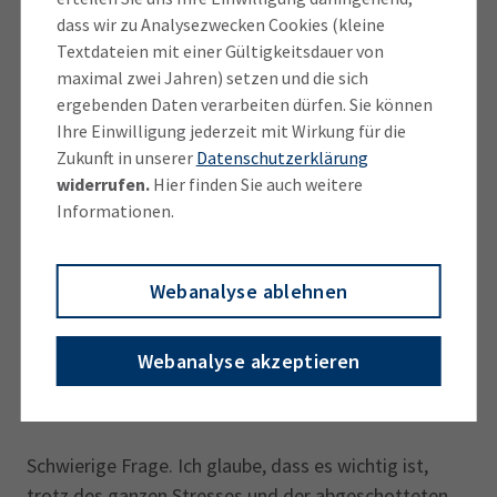
dass wir zu Analysezwecken Cookies (kleine
Zuschussprogramme. Das wirkt schon beruhigend.
Textdateien mit einer Gültigkeitsdauer von
maximal zwei Jahren) setzen und die sich
Viele Unternehmen verkürzen die Arbeitszeit
ergebenden Daten verarbeiten dürfen. Sie können
oder beantragen Kurzarbeit. Ist das für Sie ein
Ihre Einwilligung jederzeit mit Wirkung für die
Thema? …
Zukunft in unserer
Datenschutzerklärung
widerrufen.
Hier finden Sie auch weitere
Nein, aktuell nicht. Das Gesprächsaufkommen an
Informationen.
unserer Hotline ist während der Krise gestiegen.
Gerade in Verbindung mit Fragen zum Home-Office
Webanalyse ablehnen
und der Ablaufoptimierung war der Beratungs- und
Gesprächsbedarf unserer Kunden noch nie so hoch.
Webanalyse akzeptieren
Welchen Tipp gegen Sie Ihren Kunden in diesen
Tagen?
Schwierige Frage. Ich glaube, dass es wichtig ist,
trotz des ganzen Stresses und der abgeschotteten