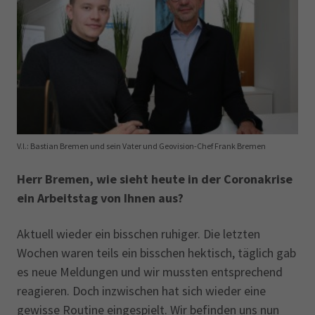
AdA
34d
Prüfungstermine
Leichte Sprache
Wirtschaftsfachwirt
34f
Negativerklärung
Sachkundeprüfung
Berichtsheft
AEVO
IHK regional
34i
Betriebswirt
Prüfbericht
Karriere
Presse
V.l.: Bastian Bremen und sein Vater und Geovision-Chef Frank Bremen
EN
Herr Bremen, wie sieht heute in der Coronakrise
ein Arbeitstag von Ihnen aus?
IHK Akademie
Aktuell wieder ein bisschen ruhiger. Die letzten
Wochen waren teils ein bisschen hektisch, täglich gab
Magazin
Log-in
es neue Meldungen und wir mussten entsprechend
reagieren. Doch inzwischen hat sich wieder eine
gewisse Routine eingespielt. Wir befinden uns nun