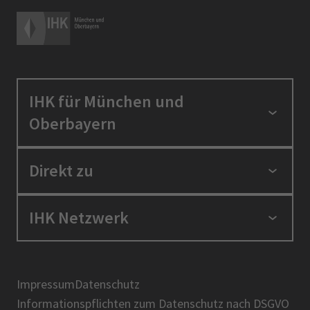
IHK für München und
Oberbayern
Standortpolitik
Direkt zu
Ausbildung und Fortbildung
Berufszugang
Positionen
IHK Netzwerk
Ratgeber
IHK in der Region
Service und Anträge
Karriere
IHK Akademie
Über uns
Presse
BIHK
Impressum
Datenschutz
IHK-Magazin
Informationspflichten zum Datenschutz nach DSGVO
DIHK