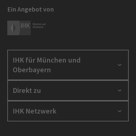
Ein Angebot von
IHK für München und
Oberbayern
Standortpolitik
Direkt zu
Ausbildung und Fortbildung
Berufszugang
Positionen
IHK Netzwerk
Ratgeber
IHK in der Region
Service und Anträge
Karriere
IHK Akademie