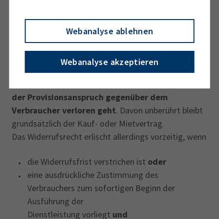
ordnungsgemäßen Belehrung.
Bei fehlender oder fehlerhafter Belehrung kann
Webanalyse ablehnen
sich diese Frist schlimmstenfalls auf 1 Jahr und
14 Tage erhöhen.
Webanalyse akzeptieren
Nutzt der Verbraucher sein Recht auf Widerruf
des Maklervertrages besteht die Gefahr, dass
der Provisionsanspruch gegenüber dem
Verbraucher verloren geht
. Davon unberührt bleibt
grundsätzlich der Kauf- oder Mietvertrag.
Das Widerrufsrecht erlischt allerdings vorzeitig, wenn
die Widerrufsfrist verstrichen ist
oder
eine ausdrückliche Zustimmung des
Verbrauchers zum sofortigen Beginn der
Ausführung der
Dienstleistung vorliegt
und