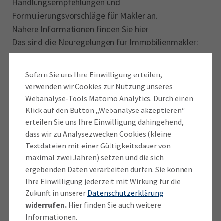
Handlungsempfehlungen und
Formulierungsvorschläge für Makler an.
Nähere Informationen finden Sie hier
Das sind die Neuregelungen für Immobilienmakler:
Für Maklerverträge mit Verbrauchern gilt ein
Sofern Sie uns Ihre Einwilligung erteilen,
Widerrufsrecht, wenn diese Verträge im Wege
verwenden wir Cookies zur Nutzung unseres
des Fernabsatzes (z.B. über E-Mail, Telefon oder
Webanalyse-Tools Matomo Analytics. Durch einen
Internet) oder außerhalb der Gechäftsräume des
Klick auf den Button „Webanalyse akzeptieren“
Maklers geschlossen werden.
erteilen Sie uns Ihre Einwilligung dahingehend,
Der Makler hat eine Informationspflicht
dass wir zu Analysezwecken Cookies (kleine
Textdateien mit einer Gültigkeitsdauer von
bezüglich dieses Widerrufsrechtes gegenüber
maximal zwei Jahren) setzen und die sich
dem Verbraucher.
ergebenden Daten verarbeiten dürfen. Sie können
Fehlende oder falsche Widerrufsbelehrungen
Ihre Einwilligung jederzeit mit Wirkung für die
sind abmahnfähig.
Zukunft in unserer
Datenschutzerklärung
Die Widerspruchsfrist beträgt bei Abschluss des
widerrufen.
Hier finden Sie auch weitere
Maklervertrages 14 Tage ab Erhalt der
Informationen.