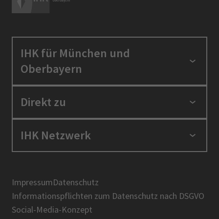
IHK für München und
Oberbayern
Standortpolitik
Direkt zu
Ausbildung und Fortbildung
Berufszugang
Positionen
IHK Netzwerk
Ratgeber
IHK in der Region
Service und Anträge
Karriere
IHK Akademie
Über uns
Presse
BIHK
Impressum
Datenschutz
IHK-Magazin
Informationspflichten zum Datenschutz nach DSGVO
DIHK
Social-Media-Konzept
AHK