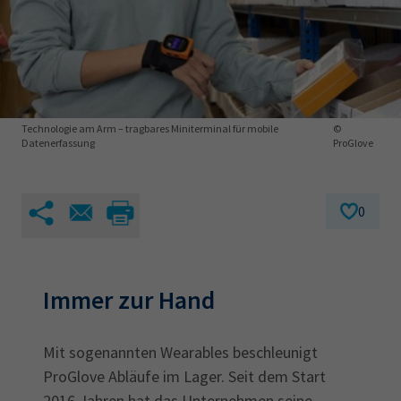
AdA
34d
Prüfungstermine
Leichte Sprache
Wirtschaftsfachwirt
34f
Negativerklärung
Sachkundeprüfung
Berichtsheft
AEVO
IHK regional
34i
Betriebswirt
Prüfbericht
Karriere
Technologie am Arm – tragbares Miniterminal für mobile
©
Datenerfassung
ProGlove
Presse
0
EN
IHK Akademie
Immer zur Hand
Magazin
Log-in
Mit sogenannten Wearables beschleunigt
ProGlove Abläufe im Lager. Seit dem Start
2016 Jahren hat das Unternehmen seine