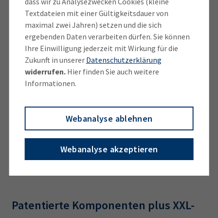
dass wir zu Analysezwecken Cookies (kleine
Dollar (1,9 Millionen Euro). Für den Scanner konnten
Textdateien mit einer Gültigkeitsdauer von
die ProGlove-Gründer auf bewährte Technologien für
maximal zwei Jahren) setzen und die sich
das Erfassen von Barcodes zurückgreifen und
ergebenden Daten verarbeiten dürfen. Sie können
Ihre Einwilligung jederzeit mit Wirkung für die
ergänzten diese mit besonderen produkttechnischen
Zukunft in unserer
Datenschutzerklärung
und ergonomischen Vorgaben. Die Geräte mussten
widerrufen.
Hier finden Sie auch weitere
auch Standort, Batteriestatus, Verfügbarkeit und
Informationen.
weitere Daten erfassen und kommunizieren.
Die Produktion übernahm zunächst das Seefelder
Webanalyse ablehnen
Elektronikunternehmen TQ-Systems GmbH. Als
Folge der starken Nachfrage liegt die MDE-
Webanalyse akzeptieren
Produktion mittlerweile beim ungarischen
Auftragsfertiger Videoton.
Patentierte Komponenten plus XXL-