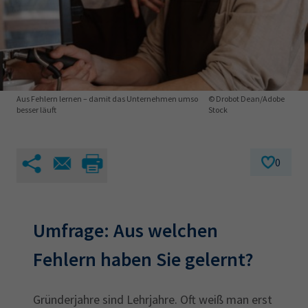
AdA
34d
Prüfungstermine
Leichte Sprache
Wirtschaftsfachwirt
34f
Negativerklärung
Sachkundeprüfung
Berichtsheft
AEVO
IHK regional
34i
Betriebswirt
Prüfbericht
Karriere
Aus Fehlern lernen – damit das Unternehmen umso
© Drobot Dean/Adobe
besser läuft
Stock
Presse
0
EN
IHK Akademie
Umfrage: Aus welchen
Magazin
Log-in
Fehlern haben Sie gelernt?
Gründerjahre sind Lehrjahre. Oft weiß man erst