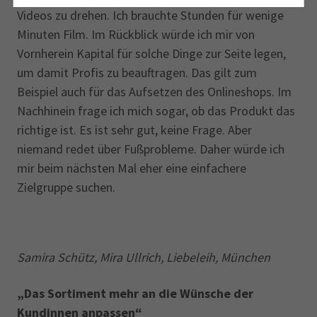
Videos zu drehen. Ich brauchte Stunden für wenige
Minuten Film. Im Rückblick würde ich mir von
Vornherein Kapital für solche Dinge zur Seite legen,
um damit Profis zu beauftragen. Das gilt zum
Beispiel auch für das Aufsetzen des Onlineshops. Im
Nachhinein frage ich mich sogar, ob das Produkt das
richtige ist. Es ist sehr gut, keine Frage. Aber
niemand redet über Fußprobleme. Daher würde ich
mir beim nächsten Mal eher eine einfachere
Zielgruppe suchen.
Samira Schütz, Mira Ullrich, Liebeleih, München
„Das Sortiment mehr an die Wünsche der
Kundinnen anpassen“