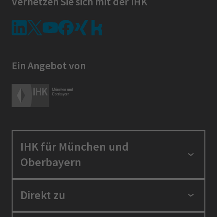
Vernetzen Sie sich mit der IHK
Ein Angebot von
IHK für München und
Oberbayern
Standortpolitik
Direkt zu
Ausbildung und Fortbildung