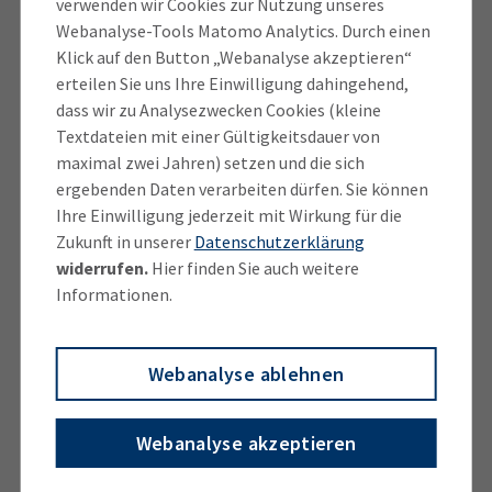
verwenden wir Cookies zur Nutzung unseres
nicht stellen.
Webanalyse-Tools Matomo Analytics. Durch einen
Klick auf den Button „Webanalyse akzeptieren“
erteilen Sie uns Ihre Einwilligung dahingehend,
dass wir zu Analysezwecken Cookies (kleine
Philipp Lachner, Holy Soley, München
Textdateien mit einer Gültigkeitsdauer von
maximal zwei Jahren) setzen und die sich
ergebenden Daten verarbeiten dürfen. Sie können
„Mehr Geld für externe Unterstützung
Ihre Einwilligung jederzeit mit Wirkung für die
zurücklegen“
Zukunft in unserer
Datenschutzerklärung
widerrufen.
Hier finden Sie auch weitere
Ich habe gelenkschonende Einlegesohlen für Chucks
Informationen.
und Vans entwickelt. Die Produktentwicklung selbst
war für mich als Ingenieur recht leicht. Aber das
Marketing verschlingt entweder viel Zeit oder viel
Webanalyse ablehnen
Geld, je nachdem, ob man viel selbst macht oder das
meiste outsourct. Ich habe mich dafür entschieden,
Webanalyse akzeptieren
fast alles selbst zu machen. Doch dann merkte ich,
wie aufwendig es ist, zum Beispiel gute Instagram-