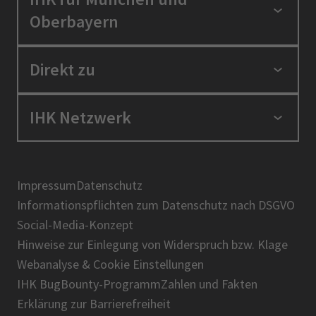
Oberbayern
Standortpolitik
Direkt zu
Ausbildung und Fortbildung
Berufszugang
Positionen
IHK Netzwerk
Ratgeber
IHK in der Region
Service und Anträge
Karriere
IHK Akademie
Über uns
Presse
BIHK
Impressum
Datenschutz
IHK-Magazin
Informationspflichten zum Datenschutz nach DSGVO
DIHK
Social-Media-Konzept
AHK
Hinweise zur Einlegung von Widerspruch bzw. Klage
IHK-Standortportal Bayern
Webanalyse & Cookie Einstellungen
IHK BugBounty-Programm
Zahlen und Fakten
Erklärung zur Barrierefreiheit