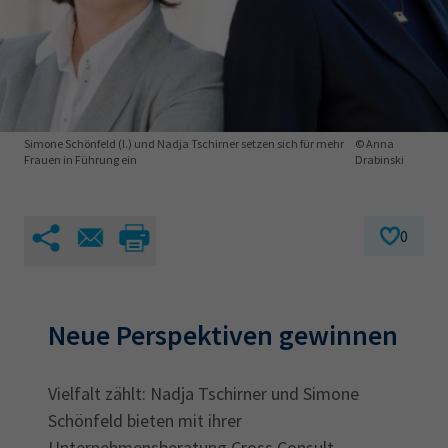
AdA
34d
Prüfungstermine
Leichte Sprache
Wirtschaftsfachwirt
34f
Negativerklärung
Sachkundeprüfung
Berichtsheft
AEVO
IHK regional
34i
Betriebswirt
Prüfbericht
Karriere
Simone Schönfeld (l.) und Nadja Tschirner setzen sich für mehr
© Anna
Frauen in Führung ein
Drabinski
Presse
0
EN
IHK Akademie
Neue Perspektiven gewinnen
Magazin
Log-in
Vielfalt zählt: Nadja Tschirner und Simone
Schönfeld bieten mit ihrer
Unternehmensberatung Cross Consult