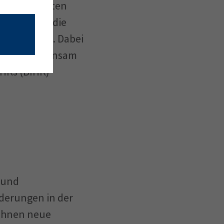
richtspflichten
nager. Auch die
en verlangen. Dabei
“, die gemeinsam
HKs (BIHK)
 und
derungen in der
 ihnen neue