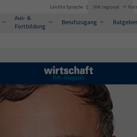
Leichte Sprache
IHK regional
Karr
Aus- &
Berufszugang
Ratgebe
Fortbildung
suchen Sie?
Sie auch aus den meistgesuchten Begriffen vor