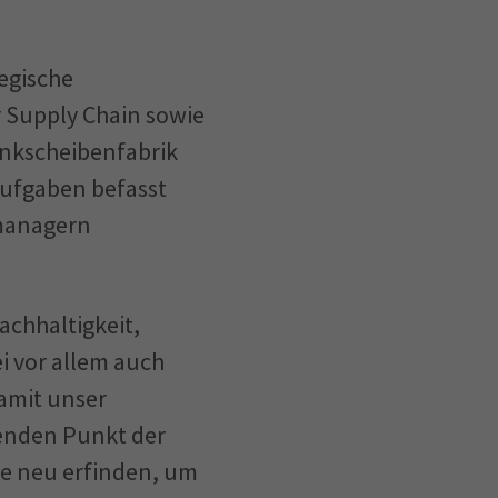
egische
er Supply Chain sowie
nkscheibenfabrik
saufgaben befasst
smanagern
achhaltigkeit,
i vor allem auch
amit unser
enden Punkt der
se neu erfinden, um