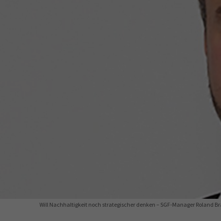
34a
34c
Wirtschaftsfa
AEVO
34i
Will Nachhaltigkeit noch strategischer denken – SGF-Manager Roland B