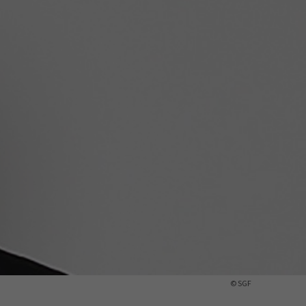
ermine
erichtsheft
© SGF