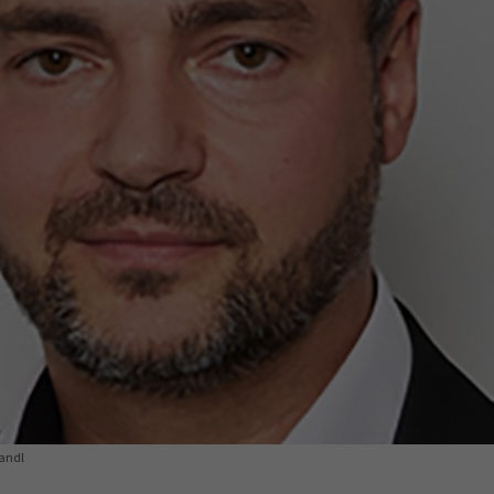
Ausbildungsvertrag
Fachwirt
AdA
34d
Prüfungst
chwirt
34f
Negativerklärung
Sachkundeprüfung
B
Betriebswirt
Prüfbericht
randl