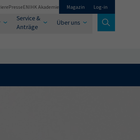
iere
Presse
EN
IHK Akademie
Magazin
Log-in
Service &
r
Über uns
Suche verlassen
Anträge
Schließen
Suchen
auswählen