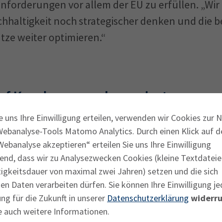
anforderungen vor allem der EU zu erfüllen. „Wi
achhaltigkeit noch strategischer denken und die
tze weiter optimieren.“
auf Kundenwunsch reagiert
e uns Ihre Einwilligung erteilen, verwenden wir Cookies zur 
management startete SGF bereits in den frühen 
Webanalyse-Tools Matomo Analytics. Durch einen Klick auf d
ikaten. Zugleich setzte das Unternehmen die Anf
ebanalyse akzeptieren“ erteilen Sie uns Ihre Einwilligung
end, dass wir zu Analysezwecken Cookies (kleine Textdateie
bilhersteller, um: Es bedient den brancheninte
tigkeitsdauer von maximal zwei Jahren) setzen und die sich
TF 16949, erreicht im EcoVadis-Nachhaltigkeitsra
n Daten verarbeiten dürfen. Sie können Ihre Einwilligung je
 am Carbon Disclosure Project. Letzteres ist eine N
ng für die Zukunft in unserer
Datenschutzerklärung
widerru
rnehmen freiwillig ihre Umweltdaten offenlegen
e auch weitere Informationen.