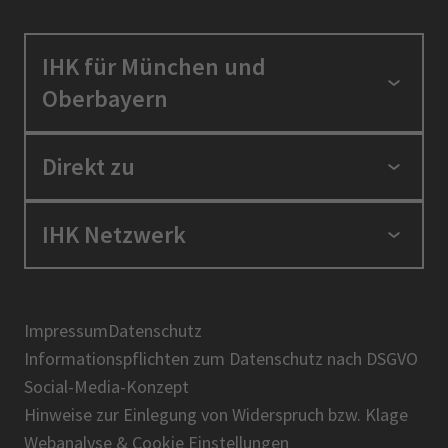
IHK für München und
Oberbayern
Standortpolitik
Direkt zu
Ausbildung und Fortbildung
Berufszugang
Positionen
IHK Netzwerk
Ratgeber
IHK in der Region
Service und Anträge
Karriere
IHK Akademie
Über uns
Presse
BIHK
Impressum
Datenschutz
IHK-Magazin
Informationspflichten zum Datenschutz nach DSGVO
DIHK
Social-Media-Konzept
AHK
Hinweise zur Einlegung von Widerspruch bzw. Klage
IHK-Standortportal Bayern
Webanalyse & Cookie Einstellungen