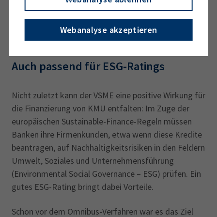
Dickel. „Sie zu beantworten, hat ihre Kapazitäten
einfach gesprengt. Mit dem VSME-Standard fühlten
sie sich gut abgeholt und sicher.“
Webanalyse akzeptieren
Auch passend für ESG-Ratings
Nicht zuletzt kann der VSME eine positive Wirkung für
die Finanzierung von KMU entfalten: Im Zuge der
europäischen Sustainable-Finance-Regeln müssen
Banken ihre Firmenkunden, etwa wenn diese Kredite
beantragen, auf Nachhaltigkeitsrisiken in den Feldern
Umwelt, Soziales und Unternehmensführung
(Environmental Social Governance – ESG) prüfen. Ein
gutes ESG-Rating bringt dabei Vorteile.
Schon vor dem Omnibus-Verfahren war es das Ziel