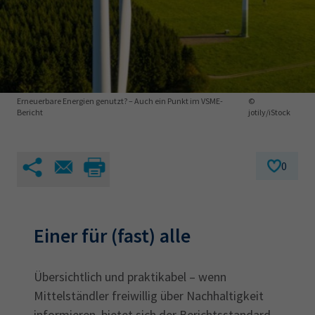
AdA
34d
Prüfungstermine
Leichte Sprache
Wirtschaftsfachwirt
34f
Negativerklärung
Sachkundeprüfung
Berichtsheft
AEVO
IHK regional
34i
Betriebswirt
Prüfbericht
Karriere
Erneuerbare Energien genutzt? – Auch ein Punkt im VSME-
©
Bericht
jotily/iStock
Presse
0
EN
IHK Akademie
Einer für (fast) alle
Magazin
Log-in
Übersichtlich und praktikabel – wenn
Mittelständler freiwillig über Nachhaltigkeit
informieren, bietet sich der Berichtsstandard