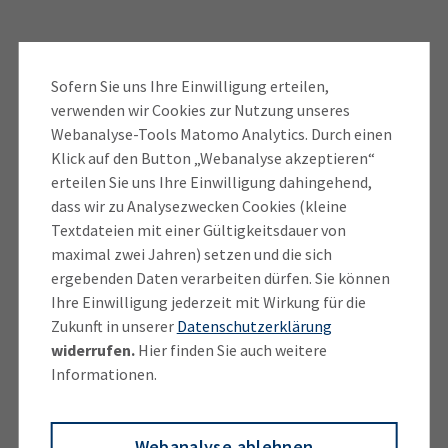
KMU fühlen sich gut abgeholt
Sofern Sie uns Ihre Einwilligung erteilen,
verwenden wir Cookies zur Nutzung unseres
Greitens hat zusammen mit
Jonas Dickel
von der
Webanalyse-Tools Matomo Analytics. Durch einen
Dualen Hochschule in Baden-Württemberg den VSME
Klick auf den Button „Webanalyse akzeptieren“
erteilen Sie uns Ihre Einwilligung dahingehend,
für die Deutsche Industrie- und Handelskammer
dass wir zu Analysezwecken Cookies (kleine
(DIHK) und das Deutsche Rechnungslegungs
Textdateien mit einer Gültigkeitsdauer von
Standards Committee e.V. (DRSC) 2024 noch vor dem
maximal zwei Jahren) setzen und die sich
Omnibus-Verfahren analysiert. Dazu arbeiteten sie
ergebenden Daten verarbeiten dürfen. Sie können
mit einer bundesweiten Pilotgruppe aus zwölf KMU
Ihre Einwilligung jederzeit mit Wirkung für die
zusammen.
Zukunft in unserer
Datenschutzerklärung
widerrufen.
Hier finden Sie auch weitere
„Diese hatten bereits Erfahrungen mit
Informationen.
umfangreichen individuellen ESRS-nahen Fragebögen
von ihren verschiedenen Auftraggebern“, so Jonas
Webanalyse ablehnen