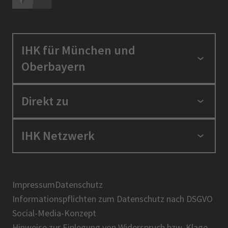
IHK für München und
Oberbayern
Standortpolitik
Direkt zu
Ausbildung und Fortbildung
Berufszugang
Positionen
IHK Netzwerk
Ratgeber
IHK in der Region
Service und Anträge
Karriere
IHK Akademie
Über uns
Presse
BIHK
Impressum
Datenschutz
IHK-Magazin
Informationspflichten zum Datenschutz nach DSGVO
DIHK
Social-Media-Konzept
AHK
Hinweise zur Einlegung von Widerspruch bzw. Klage