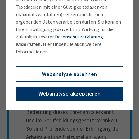
In Zeiten des Fachkräftemangels, der
Textdateien mit einer Gültigkeitsdauer von
immer mehr Unternehmen vor
maximal zwei Jahren) setzen und die sich
Herausforderungen stellt, leisten Firmen
ergebenden Daten verarbeiten dürfen. Sie können
durch die Freistellung ihrer
Ihre Einwilligung jederzeit mit Wirkung für die
Mitarbeitenden für das Prüferehrenamt
Zukunft in unserer
Datenschutzerklärung
widerrufen.
Hier finden Sie auch weitere
einen direkten Beitrag zur
Informationen.
Fachkräftesicherung.
Als Prüfer bringen Mitarbeitende ihre
Expertise direkt in die Ausbildung
Webanalyse ablehnen
zukünftiger Fachkräfte ein und profitieren
gleichzeitig von neuen Erkenntnissen und
Webanalyse akzeptieren
einem erweiterten Netzwerk.
Auch der Gesetzgeber hat die enorme
Bedeutung dieses Ehrenamts erkannt
und im Berufsbildungsgesetz verankert.
So sind Prüfende von der Erbringung der
Arbeitsleistung freizustellen, wenn