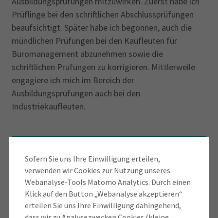
Ausbildungsprüfungen mitzuwirken. Zuerst habe ich
Prüflinge bei den schriftlichen Abschlussprüfungen
beaufsichtigt. Später habe ich begonnen, auch die
mündlichen Prüfungen bei den Kaufleuten für
Büromanagement abzunehmen sowie die
schriftlichen Prüfungen zu korrigieren. Mittlerweile
engagiere ich mich im Bereich der
Ausbildungsprüfungen auch bei den
Industriekaufleuten.
IHK-Info: Tipps, um
Sofern Sie uns Ihre Einwilligung erteilen,
verwenden wir Cookies zur Nutzung unseres
Mitarbeitenden das
Webanalyse-Tools Matomo Analytics. Durch einen
Prüferehrenamt zu ermöglichen
Klick auf den Button „Webanalyse akzeptieren“
erteilen Sie uns Ihre Einwilligung dahingehend,
dass wir zu Analysezwecken Cookies (kleine