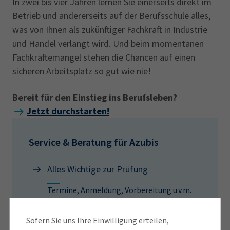
In zwei bis vier Jahren lernen Sie einerseits direkt im
Betrieb und andererseits auf der Berufsschule alles,
was von Ihnen als zukünftiger Fachkraft in Industrie
und Handel verlangt wird. Und beim momentanen
Fachkräftemangel stehen die Chancen auf einen
sicheren Arbeitsplatz so gut wie nie!
Bereit für den Einstieg ins Berufsleben?
Jetzt durchstarten!
Service & Beratung für Azubis
Alles Wichtige zur Prüfung
Termine, Anmeldung, Vorbereitung u.v.m.
Ausbildungsrahmenplan
Sofern Sie uns Ihre Einwilligung erteilen,