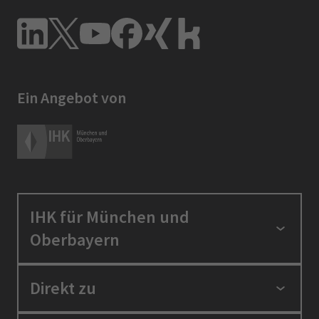
Ein Angebot von
IHK für München und
Oberbayern
Standortpolitik
Direkt zu
Ausbildung und Fortbildung