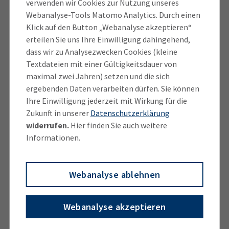
verwenden wir Cookies zur Nutzung unseres
Der Fahrplan für Ihren Ausbildungsberuf
Webanalyse-Tools Matomo Analytics. Durch einen
Vergütung in der Ausbildung
Klick auf den Button „Webanalyse akzeptieren“
erteilen Sie uns Ihre Einwilligung dahingehend,
So viel verdienst du als Azubi
dass wir zu Analysezwecken Cookies (kleine
Textdateien mit einer Gültigkeitsdauer von
Lernen Digital
maximal zwei Jahren) setzen und die sich
ergebenden Daten verarbeiten dürfen. Sie können
So geht Prüfungsvorbereitung heute!
Ihre Einwilligung jederzeit mit Wirkung für die
Zukunft in unserer
Datenschutzerklärung
Lehrzeit verkürzen – oder verlängern?
widerrufen.
Hier finden Sie auch weitere
In diesen Fällen ist das möglich
Informationen.
Konflikte in der Ausbildung
Webanalyse ablehnen
Was tun, wenn's Ärger gibt?
Webanalyse akzeptieren
Ehrung der besten Auszubildenden