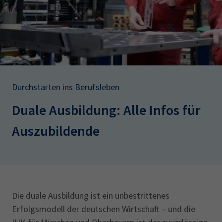
AdA
34d
Prüfungstermine
Leichte Sprache
Wirtschaftsfachwirt
34f
Negativerklärung
Sachkundeprüfung
Berichtsheft
AEVO
IHK regional
34i
Betriebswirt
Prüfbericht
Karriere
Durchstarten ins Berufsleben
Presse
Duale Ausbildung: Alle Infos für
EN
Auszubildende
IHK Akademie
Magazin
Log-in
Die duale Ausbildung ist ein unbestrittenes
Erfolgsmodell der deutschen Wirtschaft – und die