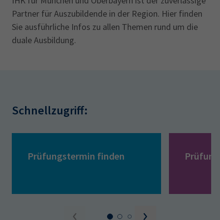
IHK für München und Oberbayern ist der zuverlässige
Partner für Auszubildende in der Region. Hier finden
Sie ausführliche Infos zu allen Themen rund um die
duale Ausbildung.
Schnellzugriff:
Prüfungstermin finden
Prüfung