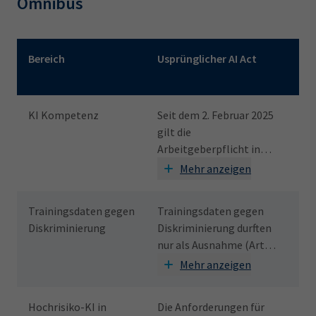
Omnibus
Mit den Pfeiltasten können Sie die Tabelle horizontal scrollen
Bereich
Usprünglicher AI Act
Än
den
KI Kompetenz
Seit dem 2. Februar 2025
Art
gilt die
neu
Arbeitgeberpflicht in
Anb
der KI-
Bet
Mehr anzeigen
Kompetenzvermittlung.
Ma
Demnach müssen alle
Ent
Trainingsdaten gegen
Trainingsdaten gegen
Art
Mitarbeitenden, die KI
Ko
Diskriminierung
Diskriminierung durften
Au
nutzen oder entwickeln,
and
nur als Ausnahme (Art.
ent
über die erforderlichen
mit
10 (5)) für Hochrisiko-
Sc
Mehr anzeigen
Kompetenzen und
KI-
KI-Systeme verarbeitet
all
Kenntnisse verfügen.
Auf
werden.
zu
Hochrisiko-KI in
Die Anforderungen für
Die