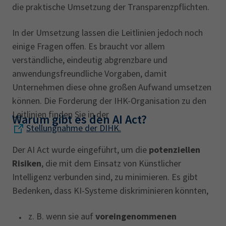
die praktische Umsetzung der Transparenzpflichten.
Inhalte müssen maschinenlesbar und für
Nutzer müssen grundsätzlich immer
Verbraucherinnen und Verbraucher als KI-
informiert werden, wenn sie mit einer KI und
In der Umsetzung lassen die Leitlinien jedoch noch
Inhalte gekennzeichnet werden.
nicht mit einem Menschen kommunzieren.
einige Fragen offen. Es braucht vor allem
Darunter fallen KI-Chatbots, automatisch
verständliche, eindeutig abgrenzbare und
Beispiele für eine Kennzeichnungspflicht:
generierte E-Mailantworten (wenn die
anwendungsfreundliche Vorgaben, damit
redaktionelle Verantwortung bei keiner
Unternehmen diese ohne großen Aufwand umsetzen
KI-generierte Deepfakes, die
natürlichen oder juristischen Person liegt)
können. Die Forderung der IHK-Organisation zu den
existierenden Personen, Objekten, Orten
oder digitale Avatars.
Leitlinien finden Sie in der
oder Ereignissen ähneln oder diese in
Warum gibt es den AI Act?
Stellungnahme der DIHK.
nicht authentischen Situationen
darstellen.
Der AI Act wurde eingeführt, um die
potenziellen
KI-generierte Bilder von Produkten oder
Risiken
, die mit dem Einsatz von Künstlicher
Menschen, die nicht auf echten Produkten
Intelligenz verbunden sind, zu minimieren. Es gibt
bzw. Menschen basieren, jedoch auf
Bedenken, dass KI-Systeme diskriminieren könnten,
Verbraucherinnen und Verbraucher echt
wirken können. Dabei reicht es schon,
z. B. wenn sie auf
voreingenommenen
wenn das dargestellte Subjekt in der