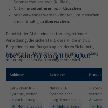
Datensätzen basieren (KI Bias),
Realität existieren könnte. Es ist auch
Nutzer
manipulieren
oder
täuschen
stets zu berücksichtigen, wer die
oder verwendet werden könnten, um Menschen
Zielgruppe des Bildes ist und über welche
unrechtmäßig zu
überwachen
.
durchschnittliche Medienkompetenz diese
verfügt.
Dabei ist der AI Act eine sektorübergreifende
KI-generierte Fotos, die suggerieren, dass
Verordnung, die sicherstellt, dass KI die mit EU
ein Ereignis tatsächlich stattgefunden
Bürgerinnen und Bürgern agiert deren Sicherheit,
hat.
Gesundheit und Grundrechte wahrt und im Einklang
Übersicht: Für wen gilt der AI Act?
KI-generierte Videos, z. B. Interviews oder
mit europäischen Werten eingesetzt wird.
Reden.
Mit den Pfeiltasten können Sie die Tabelle horizontal scrollen
Anbieter
Betreiber
Produkther
Wann gilt die Kennzeichnungspflicht
nicht?
Entwickeln KI-
Nutzen KI-
Bieten ode
Systeme, stellen
Systeme oder
vertreiben 
Rein grafische Illustrationen.
sie zur Nutzung
integrieren sie in
Anwendung
Nicht wesentliche Bildbearbeitungen (z. B.
bereit oder bringen
interne Prozesse
eigenen N
Mehr anzeigen
Mehr anzeigen
Mehr 