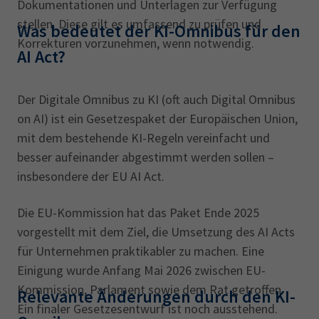
Dokumentationen und Unterlagen zur Verfügung
stellen. Diese gilt es umfassend zu prüfen und
Was bedeutet der KI-Omnibus für den
Korrekturen vorzunehmen, wenn notwendig.
AI Act?
Der Digitale Omnibus zu KI (oft auch Digital Omnibus
on AI) ist ein Gesetzespaket der Europäischen Union,
mit dem bestehende KI-Regeln vereinfacht und
besser aufeinander abgestimmt werden sollen –
insbesondere der EU AI Act.
Die EU-Kommission hat das Paket Ende 2025
vorgestellt mit dem Ziel, die Umsetzung des AI Acts
für Unternehmen praktikabler zu machen. Eine
Einigung wurde Anfang Mai 2026 zwischen EU-
Kommission, Parlament sowie dem Rat getroffen.
Relevante Änderungen durch den KI-
Ein finaler Gesetzesentwurf ist noch ausstehend.