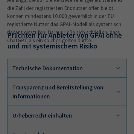
die Zahl der registrierten Endnutzer offen bleibt,
können mindestens 10.000 gewerblich in der EU
registrierte Nutzer das GPAI-Modell als systemisch
riskant einstufen. Daraus ließe sich schließen, dass
Pflichten für Anbieter von GPAI ohne
ChatGPT als ein solches gelten dürfte.
und mit systemischem Risiko
Technische Dokumentation
Transparenz und Bereitstellung von
Anbieter von generativen KI-Modellen (GPAI)
Informationen
müssen detaillierte technische
Dokumentationen des KI-Modells sowie der
Trainings-, Testverfahren und damit
Urheberrecht einhalten
Anbieter von GPAI müssen eine
einhergehende Ergebnisbewertungen
Gebrauchsanweisung für nachgelagerte
erstellen. Diese sind stets zu Aktualisierung
Anbieter erstellen, die eine zweckbestimmte