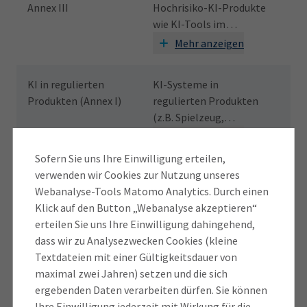
Annex III
Hochrisiko-KI-Produkte
2. 
Wei
wie KI-Tools im
ver
die
Bewerbungsprozess,
Mehr anzeigen
die
Bildung oder Justiz
Mit
hätten ab
August 2026
KI in regulierten
KI-Systeme in
Anb
Die
gelten sollen.
Produkten (Annex I)
regulierten Produkten
Bet
2. 
(z.B. Spielzeug,
ins
ver
Funkanlagen, etc.)
der
ben
Mehr anzeigen
sollten ab dem
2.
Ver
noc
Sofern Sie uns Ihre Einwilligung erteilen,
August 2027
gelten.
verwenden wir Cookies zur Nutzung unseres
Industrielle KI-
KI-Systeme in
Mas
Webanalyse-Tools Matomo Analytics. Durch einen
Produkte
Maschinenprodukten
wer
Klick auf den Button „Webanalyse akzeptieren“
galten grundsätzlich als
den
erteilen Sie uns Ihre Einwilligung dahingehend,
"Hochrisiko-KI", wenn
Re
Mehr anzeigen
dass wir zu Analysezwecken Cookies (kleine
sie unter regulierte
au
Textdateien mit einer Gültigkeitsdauer von
Produktkategorien
Sta
Sexualisierte
Bisher nicht explizit
Nic
maximal zwei Jahren) setzen und die sich
(Annex I) fielen.
die
Deepfakes
erwähnt.
ein
ergebenden Daten verarbeiten dürfen. Sie können
Mas
sex
Ihre Einwilligung jederzeit mit Wirkung für die