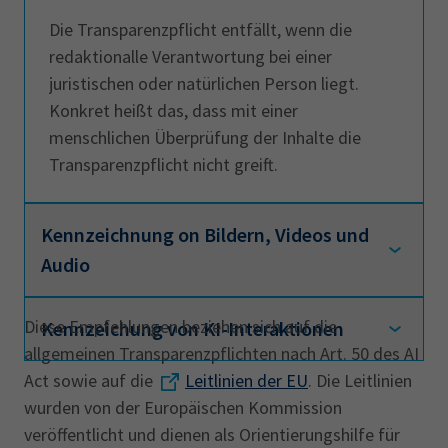
Die Transparenzpflicht entfällt, wenn die
redaktionalle Verantwortung bei einer
juristischen oder natürlichen Person liegt.
Konkret heißt das, dass mit einer
menschlichen Überprüfung der Inhalte die
Transparenzpflicht nicht greift.
Kennzeichnung on Bildern, Videos und
Audio
Diese Empfehlungen beziehen sich auf die
Kennzeichung von KI-Interaktionen
Wann müssen Bilder, Audio oder Videos
allgemeinen Transparenzpflichten nach Art. 50 des AI
gekennzeichnet werden?
Bilder, Audio-
Act sowie auf die
Leitlinien der EU
. Die Leitlinien
sowie Videoinhalte müssen gekennzeichnet
Wann muss eine Interaktion mit einer KI
wurden von der Europäischen Kommission
werden, wenn der erzeugte Inhalt echt wirkt
gekennzeichnet werden?
veröffentlicht und dienen als Orientierungshilfe für
oder irreführend sein könnte (Deepfakes). Die