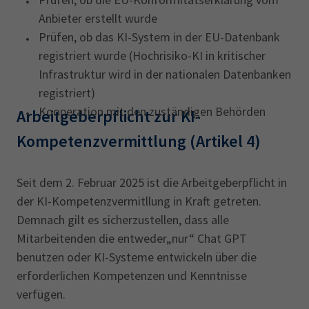
eine sorgfältige Prüfung erfordern:
Strafverfolgung
, etwa bei
Verpflichtungen nach Abschnitt II des AI
Anbieter erstellt wurde
Lügendetektoren oder zur Bewertung von
Acts, sofern eine Behörde dies anfordert
Prüfen, ob das KI-System in der EU-Datenbank
Praxisbeispiele zur Verdeutlichung:
Beweismitteln
Barrierefreiheitsanforderungen gemäß
registriert wurde (Hochrisiko-KI in kritischer
Bei
Migration, Asyl und
den Richtlinien (EU) 2016/2102 und (EU)
Infrastruktur wird in der nationalen Datenbanken
Verboten:
Ein Einzelhändler setzt ohne
Grenzkontrollen
gemäß des
2019/882 erfüllen
registriert)
Wissen der Kunden KI ein, um deren
europäischen und nationalen Rechts, für
Kooperation mit den zuständigen Behörden
Arbeitgeberpflicht zur KI-
Emotionen während des Einkaufs zu
Asyl- und Visaanträge oder zur
analysieren und das Kaufverhalten zu
Kompetenzvermittlung (Artikel 4)
Aufdeckung, Anerkennung und
beeinflussen.
Identifizierung von Personen
Erlaubt:
Ein Online-Shop empfiehlt
KI-Systeme, die
Justizbehörden
Seit dem 2. Februar 2025 ist die Arbeitgeberpflicht in
Produkte basierend auf früheren Käufen
unterstützen und
demokratische
der KI-Kompetenzvermitllung in Kraft getreten.
eines Kunden, wobei der Kunde über diese
Prozesse
beeinflussen können, z.B. das
Demnach gilt es sicherzustellen, dass alle
Funktion informiert wurde und sie
Wahlverhalten und Wahlergebnisse.
Mitarbeitenden die entweder„nur“ Chat GPT
deaktivieren kann.
benutzen oder KI-Systeme entwickeln über die
Verboten:
Eine Regierung bewertet
erforderlichen Kompetenzen und Kenntnisse
Bürger basierend auf ihrem Online-
verfügen.
Verhalten und gewährt oder verweigert