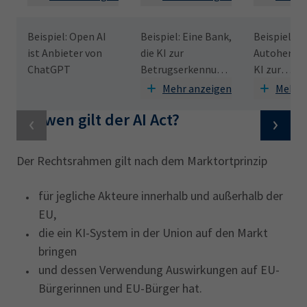
Schärfen, Farbkorrektur oder
sie unter eigenen
oder eigen
Belichtungsanpassungen).
Namen oder
in der EU al
Beispiel: Open AI
Beispiel: Eine Bank,
Beispiel: Ei
Wenn keine Irreführungsgefahr besteht.
eigener
Produkt od
ist Anbieter von
die KI zur
Autoherstel
Handelsmarke auf
Bestandteil
ChatGPT
Betrugserkennung
KI zur
den Markt
Produkts a
von Transaktionen
Produkten
Mehr anzeigen
Mehr 
verwendet
nutzt
Für wen gilt der AI Act?
Der Rechtsrahmen gilt nach dem Marktortprinzip
für jegliche Akteure innerhalb und außerhalb der
EU,
die ein KI-System in der Union auf den Markt
bringen
und dessen Verwendung Auswirkungen auf EU-
Bürgerinnen und EU-Bürger hat.