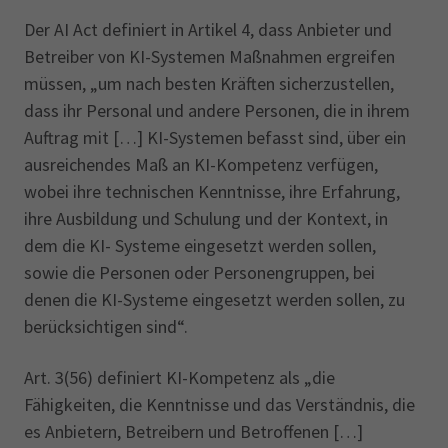
ihnen daraufhin bestimmte
Der AI Act definiert in Artikel 4, dass Anbieter und
Dienstleistungen.
Betreiber von KI-Systemen Maßnahmen ergreifen
Erlaubt:
Eine Bank bewertet die
müssen, „um nach besten Kräften sicherzustellen,
Kreditwürdigkeit eines Kunden basierend
dass ihr Personal und andere Personen, die in ihrem
auf finanziellen Daten, wobei transparente
Auftrag mit […] KI-Systemen befasst sind, über ein
Kriterien verwendet werden und der
ausreichendes Maß an KI-Kompetenz verfügen,
Kunde die Möglichkeit hat, die
wobei ihre technischen Kenntnisse, ihre Erfahrung,
Entscheidung anzufechten.
ihre Ausbildung und Schulung und der Kontext, in
dem die KI- Systeme eingesetzt werden sollen,
sowie die Personen oder Personengruppen, bei
denen die KI-Systeme eingesetzt werden sollen, zu
berücksichtigen sind“.
Art. 3(56) definiert KI-Kompetenz als „die
Fähigkeiten, die Kenntnisse und das Verständnis, die
es Anbietern, Betreibern und Betroffenen […]