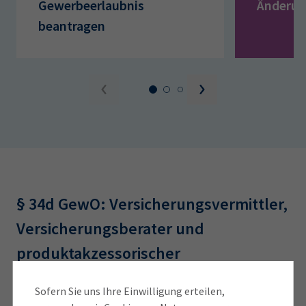
Gewerbeerlaubnis
Änderun
beantragen
§ 34d GewO: Versicherungsvermittler,
Versicherungsberater und
produktakzessorischer
Versicherungsvermittler
Sofern Sie uns Ihre Einwilligung erteilen,