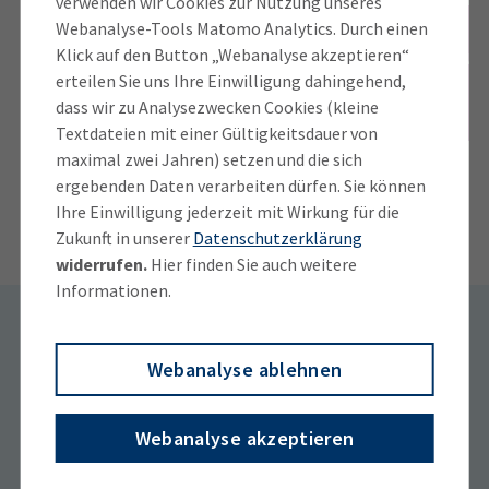
verwenden wir Cookies zur Nutzung unseres
Webanalyse-Tools Matomo Analytics. Durch einen
Gewerbeerlaubnis
Änderun
Klick auf den Button „Webanalyse akzeptieren“
erteilen Sie uns Ihre Einwilligung dahingehend,
beantragen
dass wir zu Analysezwecken Cookies (kleine
Textdateien mit einer Gültigkeitsdauer von
maximal zwei Jahren) setzen und die sich
ergebenden Daten verarbeiten dürfen. Sie können
Ihre Einwilligung jederzeit mit Wirkung für die
Zukunft in unserer
Datenschutzerklärung
widerrufen.
Hier finden Sie auch weitere
Informationen.
Webanalyse ablehnen
§§ 34f/34h GewO:
Finanzanlagenvermittler und
Webanalyse akzeptieren
Honorar-Finanzanlagenberater