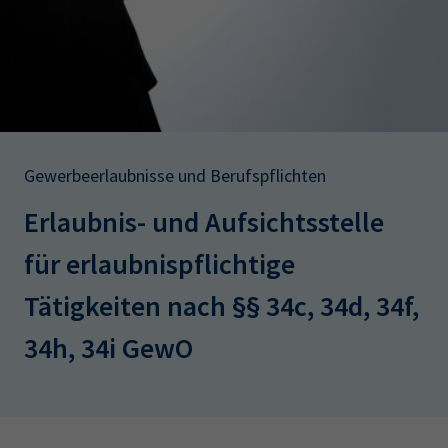
AdA
34d
Prüfungstermine
Leichte Sprache
Wirtschaftsfachwirt
34f
Negativerklärung
Sachkundeprüfung
Berichtsheft
AEVO
IHK regional
34i
Betriebswirt
Prüfbericht
Karriere
Gewerbeerlaubnisse und Berufspflichten
Presse
Erlaubnis- und Aufsichtsstelle
EN
für erlaubnispflichtige
IHK Akademie
Tätigkeiten nach §§ 34c, 34d, 34f,
34h, 34i GewO
Magazin
Log-in