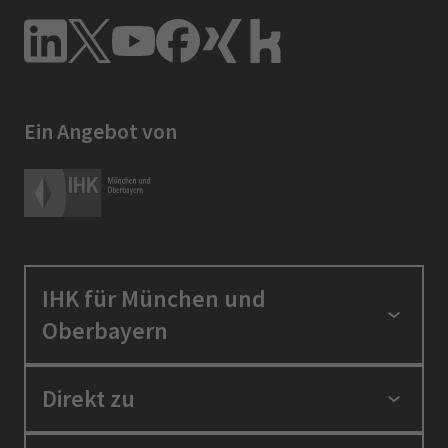
Ein Angebot von
IHK für München und
Oberbayern
Standortpolitik
Direkt zu
Ausbildung und Fortbildung