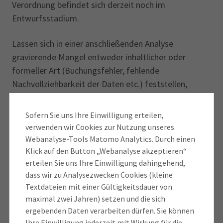
Verordnung befindet sich derzeit noch im
Entwurfsstadium.
Lassen sich in einer anschließenden Analyse
gravierende Mängel entweder inhaltlicher oder
formeller Art (Buchungsfehler, fehlende
Nachvollziehbarkeit der Daten etc.) feststellen,
sollten diese alsbald beseitigt werden, weil
andernfalls die Gefahr besteht, dass der
Sofern Sie uns Ihre Einwilligung erteilen,
Betriebsprüfer die Buchführung wegen gravierender
verwenden wir Cookies zur Nutzung unseres
Fehler in Ausnahmefällen verwirft und zur Schätzung
Webanalyse-Tools Matomo Analytics. Durch einen
des Unternehmensergebnisses übergeht.
Klick auf den Button „Webanalyse akzeptieren“
erteilen Sie uns Ihre Einwilligung dahingehend,
dass wir zu Analysezwecken Cookies (kleine
Weitergehende Ausführungen zum Thema
Textdateien mit einer Gültigkeitsdauer von
Außenprüfung, insbesondere die Zugriffsarten sowie
maximal zwei Jahren) setzen und die sich
den Umfang des Zugriffs der Finanzverwaltung samt
ergebenden Daten verarbeiten dürfen. Sie können
Hinweisen und Beispielen, können Sie unserem
Ihre Einwilligung jederzeit mit Wirkung für die