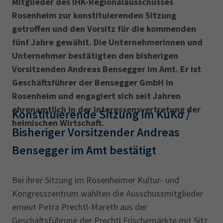
Mitglieder des IHK-Regionalausschusses
Rosenheim zur konstituierenden Sitzung
getroffen und den Vorsitz für die kommenden
fünf Jahre gewählt. Die Unternehmerinnen und
Unternehmer bestätigten den bisherigen
Vorsitzenden Andreas Bensegger im Amt. Er ist
Geschäftsführer der Bensegger GmbH in
Rosenheim und engagiert sich seit Jahren
ehrenamtlich in der Interessensvertretung der
Konstituierende Sitzung im KuKo /
heimischen Wirtschaft.
Bisheriger Vorsitzender Andreas
Bensegger im Amt bestätigt
Bei ihrer Sitzung im Rosenheimer Kultur- und
Kongresszentrum wählten die Ausschussmitglieder
erneut Petra Prechtl-Mareth aus der
Geschäftsführung der Prechtl Frischemärkte mit Sitz