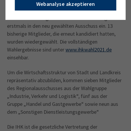
zwischen 9. April und 7. Mai fast 29.000 Unternehmen
Webanalyse akzeptieren
aufgerufen, die 21 Sitze im IHK-Regionalausschuss
Rosenheim zu vergeben. Acht Kandidaten zogen
erstmals in den neu gewählten Ausschuss ein. 13
bisherige Mitglieder, die erneut kandidiert hatten,
wurden wiedergewählt. Die vollständigen
Wahlergebnisse sind unter
www.ihkwahl2021.de
einsehbar.
Um die Wirtschaftsstruktur von Stadt und Landkreis
repräsentativ abzubilden, kommen sieben Mitglieder
des Regionalausschusses aus der Wahlgruppe
„Industrie, Verkehr und Logistik“, fünf aus der
Gruppe „Handel und Gastgewerbe“ sowie neun aus
dem „Sonstigen Dienstleistungsgewerbe“
Die IHK ist die gesetzliche Vertretung der