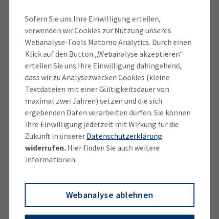
wiedergewählten Mitgliedern fortzusetzen“, erklärt
Bensegger. „Wir haben erneut starke, engagierte und
Sofern Sie uns Ihre Einwilligung erteilen,
regional verwurzelte Unternehmerinnen und
verwenden wir Cookies zur Nutzung unseres
Unternehmer in unserem Ausschuss. Alle sind
Webanalyse-Tools Matomo Analytics. Durch einen
motiviert, sehr gut vernetzt und zusammen verfügen
Klick auf den Button „Webanalyse akzeptieren“
erteilen Sie uns Ihre Einwilligung dahingehend,
die Mitglieder des Ausschusses über eine Menge
dass wir zu Analysezwecken Cookies (kleine
Know-How und Argumente, sodass wir uns bei
Textdateien mit einer Gültigkeitsdauer von
wirtschaftsrelevanten Themen zielgerichtet und
maximal zwei Jahren) setzen und die sich
fundiert einbringen können.“
ergebenden Daten verarbeiten dürfen. Sie können
Ihre Einwilligung jederzeit mit Wirkung für die
Der IHK-Regionalausschuss Rosenheim trifft sich
Zukunft in unserer
Datenschutzerklärung
nach den Sommerferien zu seiner ersten
widerrufen.
Hier finden Sie auch weitere
Arbeitssitzung, um die inhaltlichen Leitplanken für
Informationen.
die kommenden fünf Jahre zu diskutieren und
festzulegen.
Webanalyse ablehnen
Bei der IHK-Wahl waren in Stadt und Landkreis