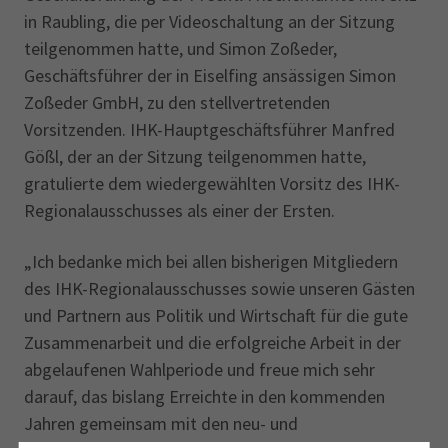
in Raubling, die per Videoschaltung an der Sitzung
teilgenommen hatte, und Simon Zoßeder,
Geschäftsführer der in Eiselfing ansässigen Simon
Zoßeder GmbH, zu den stellvertretenden
Vorsitzenden. IHK-Hauptgeschäftsführer Manfred
Gößl, der an der Sitzung teilgenommen hatte,
gratulierte dem wiedergewählten Vorsitz des IHK-
Regionalausschusses als einer der Ersten.
„Ich bedanke mich bei allen bisherigen Mitgliedern
des IHK-Regionalausschusses sowie unseren Gästen
und Partnern aus Politik und Wirtschaft für die gute
Zusammenarbeit und die erfolgreiche Arbeit in der
abgelaufenen Wahlperiode und freue mich sehr
darauf, das bislang Erreichte in den kommenden
Jahren gemeinsam mit den neu- und