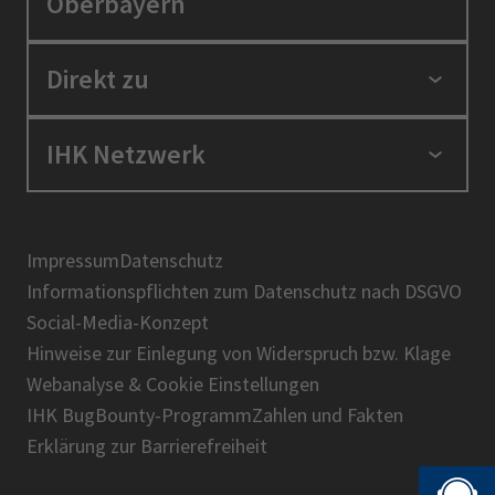
Oberbayern
Standortpolitik
Direkt zu
Ausbildung und Fortbildung
Berufszugang
Positionen
IHK Netzwerk
Ratgeber
IHK in der Region
Service und Anträge
Karriere
IHK Akademie
Über uns
Presse
BIHK
Impressum
Datenschutz
IHK-Magazin
Informationspflichten zum Datenschutz nach DSGVO
DIHK
Social-Media-Konzept
AHK
Hinweise zur Einlegung von Widerspruch bzw. Klage
IHK-Standortportal Bayern
Webanalyse & Cookie Einstellungen
IHK BugBounty-Programm
Zahlen und Fakten
Erklärung zur Barrierefreiheit