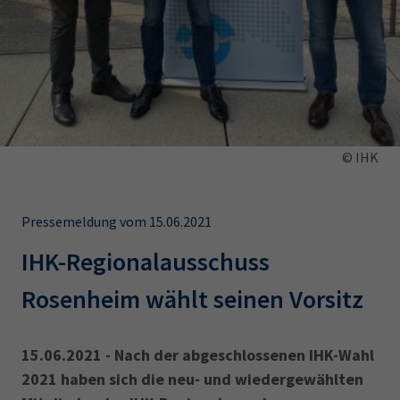
AdA
34d
Prüfungstermine
Leichte Sprache
Wirtschaftsfachwirt
34f
Negativerklärung
Sachkundeprüfung
Berichtsheft
AEVO
IHK regional
34i
Betriebswirt
Prüfbericht
Karriere
© IHK
Presse
EN
Pressemeldung vom 15.06.2021
IHK-Regionalausschuss
IHK Akademie
Rosenheim wählt seinen Vorsitz
Magazin
Log-in
15.06.2021 - Nach der abgeschlossenen IHK-Wahl
2021 haben sich die neu- und wiedergewählten