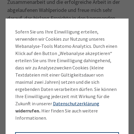
Zusammenarbeit und die erfolgreiche Arbeit in der
abgelaufenen Wahlperiode und freue mich sehr
darauf, das bislang Erreichte in den kommenden
Jahren gemeinsam mit den neu- und
Sofern Sie uns Ihre Einwilligung erteilen,
wiedergewählten Mitgliedern fortzusetzen“, erklärt
verwenden wir Cookies zur Nutzung unseres
Leicher. „Wir haben starke, engagierte und regional
Webanalyse-Tools Matomo Analytics. Durch einen
verwurzelte Unternehmerinnen und Unternehmer in
Klick auf den Button „Webanalyse akzeptieren“
unserem Ausschuss – die beste Voraussetzung dafür,
erteilen Sie uns Ihre Einwilligung dahingehend,
uns als Wirtschaft einzubringen, wie wir unsere
dass wir zu Analysezwecken Cookies (kleine
Region stärken und fit für die Zukunft machen
Textdateien mit einer Gültigkeitsdauer von
maximal zwei Jahren) setzen und die sich
können.“
ergebenden Daten verarbeiten dürfen. Sie können
Ihre Einwilligung jederzeit mit Wirkung für die
Als nächstes steht eine erste Arbeitssitzung des IHK-
Zukunft in unserer
Datenschutzerklärung
Regionalausschusses München-Landkreis an, auf der
widerrufen.
Hier finden Sie auch weitere
die inhaltlichen Leitplanken für die kommenden fünf
Informationen.
Jahre zu diskutiert und festgelegt werden sollen.