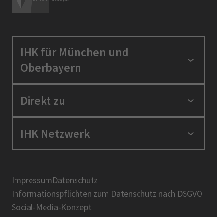
IHK für München und
Oberbayern
Standortpolitik
Direkt zu
Ausbildung und Fortbildung
Berufszugang
Positionen
IHK Netzwerk
Ratgeber
IHK in der Region
Service und Anträge
Karriere
IHK Akademie
Über uns
Presse
BIHK
Impressum
Datenschutz
IHK-Magazin
Informationspflichten zum Datenschutz nach DSGVO
DIHK
Social-Media-Konzept
AHK