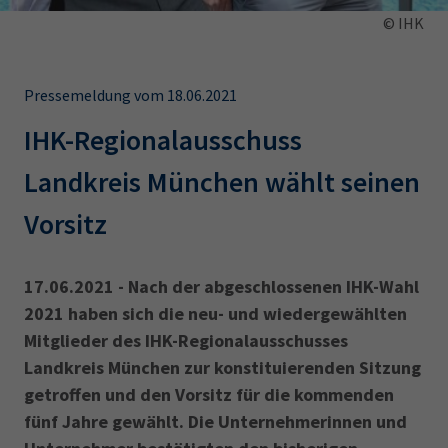
AdA
34d
Prüfungstermine
© IHK
Leichte Sprache
Wirtschaftsfachwirt
34f
Negativerklärung
Sachkundeprüfung
Berichtsheft
AEVO
IHK regional
Pressemeldung vom 18.06.2021
34i
Betriebswirt
Prüfbericht
IHK-Regionalausschuss
Karriere
Landkreis München wählt seinen
Presse
Vorsitz
EN
17.06.2021 - Nach der abgeschlossenen IHK-Wahl
IHK Akademie
2021 haben sich die neu- und wiedergewählten
Mitglieder des IHK-Regionalausschusses
Landkreis München zur konstituierenden Sitzung
Magazin
Log-in
getroffen und den Vorsitz für die kommenden
fünf Jahre gewählt. Die Unternehmerinnen und