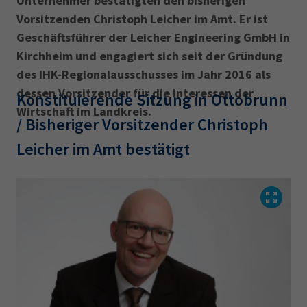
Unternehmer bestätigten den bisherigen
Vorsitzenden Christoph Leicher im Amt. Er ist
Geschäftsführer der Leicher Engineering GmbH in
Kirchheim und engagiert sich seit der Gründung
des IHK-Regionalausschusses im Jahr 2016 als
dessen Vorsitzender für die Interessen der
Konstituierende Sitzung in Ottobrunn
Wirtschaft im Landkreis.
/ Bisheriger Vorsitzender Christoph
Leicher im Amt bestätigt