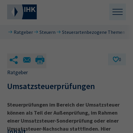
D
Ratgeber
Steuern
Steuerartenbezogene Themen
i
r
e
k
0
t
z
Ratgeber
u
Umsatzsteuerprüfungen
m
I
n
Steuerprüfungen im Bereich der Umsatzsteuer
h
können als Teil der Außenprüfung, im Rahmen
a
einer Umsatzsteuer-Sonderprüfung oder einer
l
t
Umsatzsteuer-Nachschau stattfinden. Hier
Inhalt