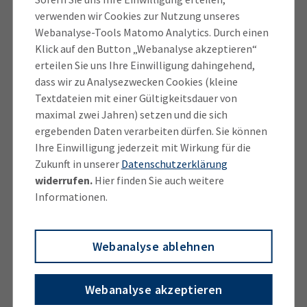
verwenden wir Cookies zur Nutzung unseres
Was ist die Umsatzsteuer-Nachschau?
Webanalyse-Tools Matomo Analytics. Durch einen
Klick auf den Button „Webanalyse akzeptieren“
Bereits zum 1. Januar 2002 wurde die Umsatzsteuer-
erteilen Sie uns Ihre Einwilligung dahingehend,
Nachschau mit dem
dass wir zu Analysezwecken Cookies (kleine
Steuerverkürzungsbekämpfungsgesetz ins
Textdateien mit einer Gültigkeitsdauer von
Umsatzsteuerrecht integriert und dient als
maximal zwei Jahren) setzen und die sich
ergebenden Daten verarbeiten dürfen. Sie können
Instrument zur Bekämpfung des
Ihre Einwilligung jederzeit mit Wirkung für die
Umsatzsteuerbetrugs. Im Gegensatz zur
Zukunft in unserer
Datenschutzerklärung
Außenprüfung findet sie ohne vorherige Ankündigung
widerrufen.
Hier finden Sie auch weitere
und außerhalb einer Außenprüfung statt. Sie stellt ein
Informationen.
besonderes Verfahren zur zeitnahen Aufklärung von
Sachverhalten dar, die für die Festsetzung und
Erhebung der Umsatzsteuer erheblich sein können.
Webanalyse ablehnen
Rechtsgrundlage: § 27b UStG
Webanalyse akzeptieren