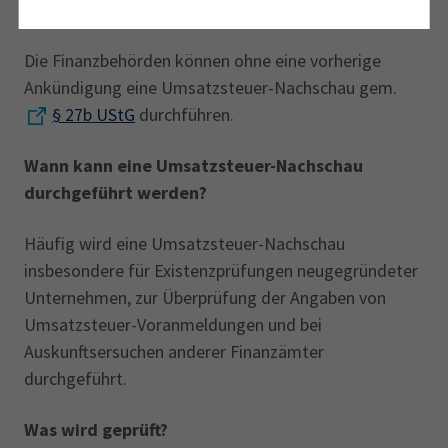
Wie erfolgt eine Umsatzsteuer-Nachschau?
Die Finanzbehörden können ohne eine vorherige
Ankündigung eine Umsatzsteuer-Nachschau gem.
§ 27b UStG
durchführen.
Wann kann eine Umsatzsteuer-Nachschau
durchgeführt werden?
Häufig wird eine Umsatzsteuer-Nachschau
insbesondere für Existenzprüfungen neugegründeter
Unternehmen, zur Überprüfung der Angaben von
Umsatzsteuer-Voranmeldungen und bei
Auskunftsersuchen anderer Finanzämter
durchgeführt.
Was wird geprüft?