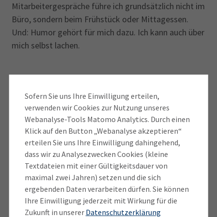
Mitarbeitergespräche führe ich grundsätzlich nicht im
Büro, sondern beim Frühstück oder Mittagessen.
Und: Humor gehört für mich dazu. Ich kann auch über
mich selbst lachen.
IHK-Info: IHK-Podcast
Sofern Sie uns Ihre Einwilligung erteilen,
verwenden wir Cookies zur Nutzung unseres
„Wirtschaft für Zukunft“
Webanalyse-Tools Matomo Analytics. Durch einen
Klick auf den Button „Webanalyse akzeptieren“
erteilen Sie uns Ihre Einwilligung dahingehend,
Das Interview basiert auf dem IHK-Podcast
dass wir zu Analysezwecken Cookies (kleine
„Zwischen Coaching und Autorität – den
Textdateien mit einer Gültigkeitsdauer von
richtigen Führungsstil finden“. Dort spricht
maximal zwei Jahren) setzen und die sich
Tobias König
, IHK-Referent für Fachkräfte &
ergebenden Daten verarbeiten dürfen. Sie können
New Work, mit Antje Jörg, Geschäftsleiterin
Ihre Einwilligung jederzeit mit Wirkung für die
der Berufsfeuerwehr München.
Zukunft in unserer
Datenschutzerklärung