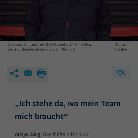
AdA
34d
Prüfungstermine
Leichte Sprache
Wirtschaftsfachwirt
34f
Negativerklärung
Sachkundeprüfung
Berichtsheft
AEVO
IHK regional
34i
Betriebswirt
Prüfbericht
Karriere
„Heute ist Führung mein 100-Prozent-Job“: Antje Jörg,
© Lisa
Geschäftsleiterin Berufsfeuerwehr München
Hantke
Presse
0
EN
IHK Akademie
„Ich stehe da, wo mein Team
Magazin
Log-in
mich braucht“
Antje Jörg
, Geschäftsleiterin der