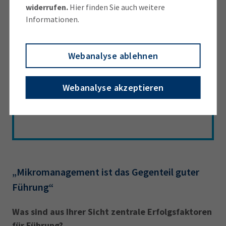
widerrufen.
Hier finden Sie auch weitere
Informationen.
Unter dem Motto „Wirtschaft für Zukunft –
Impulse, die voranbringen“ bieten die
IHK-Podcasts
Gespräche zu Themen, die
Webanalyse ablehnen
Unternehmen derzeit bewegen – von
aktuellen Trends aus der Wirtschaft über
Webanalyse akzeptieren
Digitalisierung und Finanzierung bis hin zu
Recht und Steuern oder moderner Führung.
„Mikromanagement ist das Gegenteil guter
Führung“
Was sind aus Ihrer Sicht zentrale Erfolgsfaktoren
für Führung?