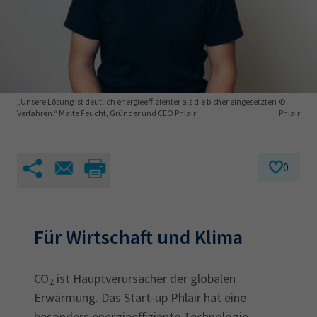
AdA
34d
Prüfungstermine
Leichte Sprache
Wirtschaftsfachwirt
34f
Negativerklärung
Sachkundeprüfung
Berichtsheft
AEVO
IHK regional
34i
Betriebswirt
Prüfbericht
Karriere
„Unsere Lösung ist deutlich energieeffizienter als die bisher eingesetzten
©
Verfahren.“ Malte Feucht, Gründer und CEO Phlair
Phlair
Presse
0
EN
IHK Akademie
Für Wirtschaft und Klima
Magazin
Log-in
CO
ist Hauptverursacher der globalen
2
Erwärmung. Das Start-up Phlair hat eine
besonders energieeffiziente Technologie