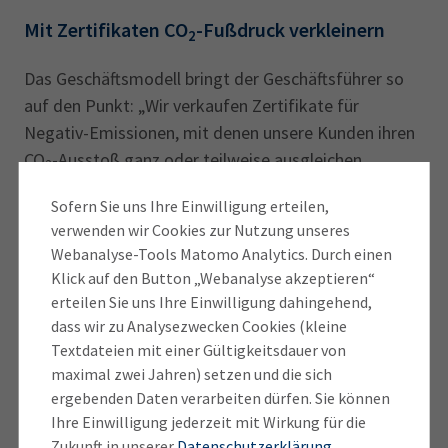
Mit Zertifikaten CO
-Fußdruck verkleinern
2
Das Geschäftsmodell bringt der Geschäftsführer so
auf den Punkt: „Wir verkaufen Zertifikate für
Negativ-Emissionen, mit denen unsere Kunden ihren
CO
-Ausstoß ganz oder teilweise ausgleichen
2
können.“ Die Kunden reduzieren nachweislich ihren
Sofern Sie uns Ihre Einwilligung erteilen,
CO
-Fußabdruck, indem sie Restemissionen
2
verwenden wir Cookies zur Nutzung unseres
kompensieren, die durch die üblichen Maßnahmen zur
Webanalyse-Tools Matomo Analytics. Durch einen
Dekarbonisierung nicht komplett vermeidbar sind,
Klick auf den Button „Webanalyse akzeptieren“
etwa bei industriellen Prozessen, in der Logistik oder
erteilen Sie uns Ihre Einwilligung dahingehend,
bei Geschäftsreisen. Sie verbessern ihre Klimabilanz
dass wir zu Analysezwecken Cookies (kleine
und positionieren sich überdies als Vorreiter in puncto
Textdateien mit einer Gültigkeitsdauer von
maximal zwei Jahren) setzen und die sich
Klimaschutz durch CO
-Abscheidung.
2
ergebenden Daten verarbeiten dürfen. Sie können
Ihre Einwilligung jederzeit mit Wirkung für die
Weil der kommerzielle Anlagenbetrieb erst in etwa 2
Zukunft in unserer
Datenschutzerklärung