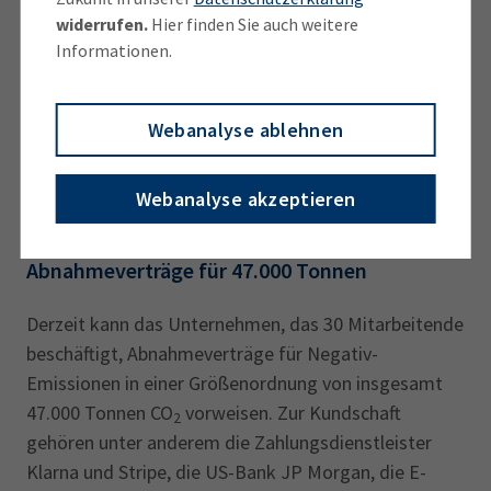
Jahren starten wird, haben die Firmengründer mit
widerrufen.
Hier finden Sie auch weitere
ihren Kunden den späteren Kauf von Negativ-
Informationen.
Emissionen vertraglich vereinbart. Solche
Abnahmeverträge garantieren dem oberbayerischen
Start-up künftige Einnahmen. Bislang erfolgt die
Webanalyse ablehnen
Finanzierung zu etwa 2 Dritteln durch Fördergelder
von Bund und EU sowie zu 1 Drittel über
Webanalyse akzeptieren
Wagniskapital.
Abnahmeverträge für 47.000 Tonnen
Derzeit kann das Unternehmen, das 30 Mitarbeitende
beschäftigt, Abnahmeverträge für Negativ-
Emissionen in einer Größenordnung von insgesamt
47.000 Tonnen CO
vorweisen. Zur Kundschaft
2
gehören unter anderem die Zahlungsdienstleister
Klarna und Stripe, die US-Bank JP Morgan, die E-