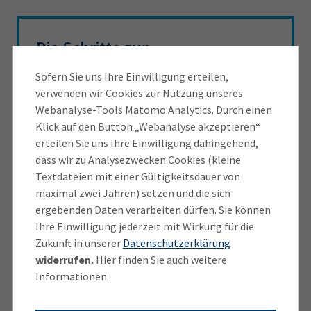
Die Schritte zur
Berufsvalidierung
Sofern Sie uns Ihre Einwilligung erteilen,
verwenden wir Cookies zur Nutzung unseres
Webanalyse-Tools Matomo Analytics. Durch einen
Das Validierungsverfahren nach §§ 50b ff.
Klick auf den Button „Webanalyse akzeptieren“
Berufsbildungsgesetz (BBiG) stellt die
erteilen Sie uns Ihre Einwilligung dahingehend,
individuelle berufliche Handlungskompetenz
dass wir zu Analysezwecken Cookies (kleine
auf Basis eines regulären Ausbildungsberufs
Textdateien mit einer Gültigkeitsdauer von
(Referenzberuf) fest. Mitarbeitende und
maximal zwei Jahren) setzen und die sich
Unternehmen können sich bei der IHK für
ergebenden Daten verarbeiten dürfen. Sie können
München und Oberbayern kostenfrei über
Ihre Einwilligung jederzeit mit Wirkung für die
Zukunft in unserer
Datenschutzerklärung
Validierungsmöglichkeiten und den
widerrufen.
Hier finden Sie auch weitere
individuellen Verfahrensablauf beraten lassen.
Informationen.
Die Antragstellung mit den benötigten
Unterlagen erfolgt nach der Beratung bei der