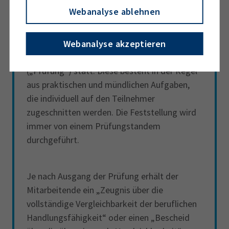
IHK.
Webanalyse ablehnen
Im Anschluss findet ein Vorgespräch mit den
Webanalyse akzeptieren
Prüfern zur Vorbereitung der Feststellung
(„Prüfung“) statt. Diese besteht in der Regel
aus praktischen und mündlichen Aufgaben,
die individuell auf den Teilnehmer
zugeschnitten werden. Die Feststellung wird
immer von einem Prüfungstandem
durchgeführt.
Je nach Ausgang der Prüfung erhält der
Mitarbeitende ein „Zeugnis über die
vollständige Vergleichbarkeit der beruflichen
Handlungsfähigkeit“ oder einen „Bescheid