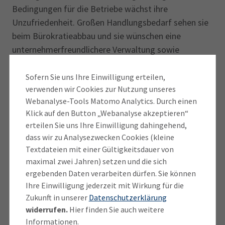
Bedingungen für die Betriebe wächst ihre
Unzufriedenheit. Großen Handlungs­bedarf sehen sie
beim Bürokratieabbau und sie wünschen eine
unternehmerfreundlichere Verwaltung sowie
optimierte Genehmigungsverfahren“, kommentiert
Alexander Schmid, Vorsitzender des IHK-
Sofern Sie uns Ihre Einwilligung erteilen,
verwenden wir Cookies zur Nutzung unseres
Regionalausschusses Miesbach. Außerdem wünschen
Webanalyse-Tools Matomo Analytics. Durch einen
sie, so der Vorsitzende, ein besseres Angebot an
Klick auf den Button „Webanalyse akzeptieren“
bezahlbarem Wohnraum und an Gewerbeflächen.
erteilen Sie uns Ihre Einwilligung dahingehend,
dass wir zu Analysezwecken Cookies (kleine
„Der Landkreis bleibt im Mix aller Faktoren ein
Textdateien mit einer Gültigkeitsdauer von
attraktiver Standort“, erklärt Schmid weiter.
maximal zwei Jahren) setzen und die sich
„Nachdenklich muss uns aber stimmen, dass künftig
ergebenden Daten verarbeiten dürfen. Sie können
nur noch 18 Prozent der Befragten umfangreich
Ihre Einwilligung jederzeit mit Wirkung für die
erweitern und investieren wollen. 2019 waren es über
Zukunft in unserer
Datenschutzerklärung
widerrufen.
Hier finden Sie auch weitere
25 Prozent. Hinzu kommt, dass 14 Prozent in
Informationen.
Erwägung ziehen, den Standort zu verlagern oder