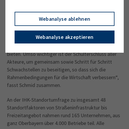
ganz aufzugeben gegenüber 2,5 Prozent bei der
Umfrage 2019. „Insgesamt unterstreichen die
Webanalyse ablehnen
Ergebnisse die große Herausforderung, allen
heimischen Unternehmen – vom Solo-
Webanalyse akzeptieren
Selbstständigen über den Familienbetrieb bis hin zum
großen Mittelständler – optimale Bedingungen zu
bieten. Umso wichtiger ist der Schulterschluss aller
Akteure, um gemeinsam sowie Schritt für Schritt
Schwachstellen zu beseitigen, so dass sich die
Rahmenbedingungen für die Wirtschaft verbessern“,
fasst Schmid zusammen.
An der IHK-Standortumfrage zu insgesamt 48
Standortfaktoren von Straßeninfrastruktur bis
Freizeitangebot nahmen rund 165 Unternehmen, aus
ganz Oberbayern über 4.000 Betriebe teil. Alle