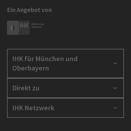
Ein Angebot von
IHK für München und
Oberbayern
Standortpolitik
Direkt zu
Ausbildung und Fortbildung
Berufszugang
Positionen
IHK Netzwerk
Ratgeber
IHK in der Region
Service und Anträge
Karriere
IHK Akademie