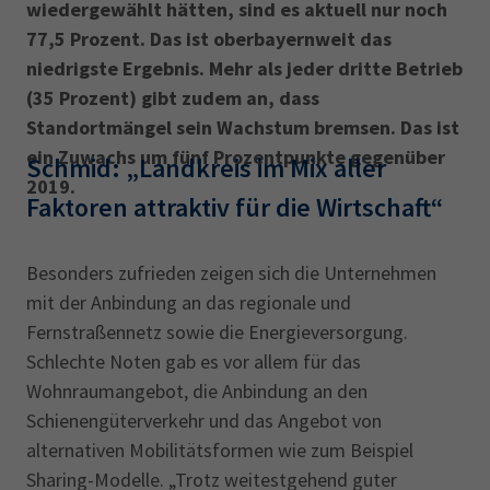
wiedergewählt hätten, sind es aktuell nur noch
77,5 Prozent. Das ist oberbayernweit das
niedrigste Ergebnis. Mehr als jeder dritte Betrieb
(35 Prozent) gibt zudem an, dass
Standortmängel sein Wachstum bremsen. Das ist
ein Zuwachs um fünf Prozentpunkte gegenüber
Schmid: „Landkreis im Mix aller
2019.
Faktoren attraktiv für die Wirtschaft“
Besonders zufrieden zeigen sich die Unternehmen
mit der Anbindung an das regionale und
Fernstraßennetz sowie die Energieversorgung.
Schlechte Noten gab es vor allem für das
Wohnraumangebot, die Anbindung an den
Schienengüterverkehr und das Angebot von
alternativen Mobilitätsformen wie zum Beispiel
Sharing-Modelle. „Trotz weitestgehend guter