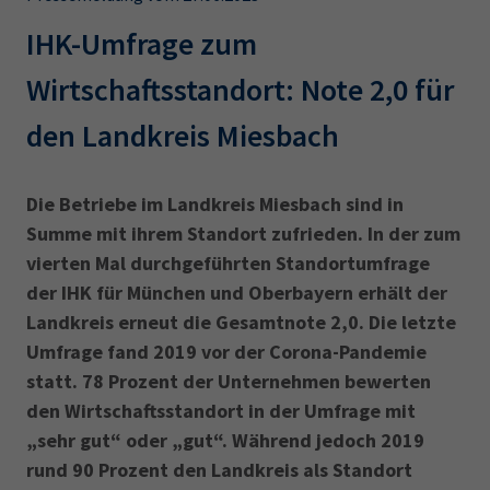
AdA
34d
Prüfungstermine
Leichte Sprache
IHK-Umfrage zum
Wirtschaftsfachwirt
34f
Negativerklärung
Wirtschaftsstandort: Note 2,0 für
Sachkundeprüfung
Berichtsheft
AEVO
IHK regional
den Landkreis Miesbach
34i
Betriebswirt
Prüfbericht
Karriere
Die Betriebe im Landkreis Miesbach sind in
Presse
Summe mit ihrem Standort zufrieden. In der zum
vierten Mal durchgeführten Standortumfrage
EN
der IHK für München und Oberbayern erhält der
Landkreis erneut die Gesamtnote 2,0. Die letzte
IHK Akademie
Umfrage fand 2019 vor der Corona-Pandemie
statt. 78 Prozent der Unternehmen bewerten
Magazin
Log-in
den Wirtschaftsstandort in der Umfrage mit
„sehr gut“ oder „gut“. Während jedoch 2019
rund 90 Prozent den Landkreis als Standort