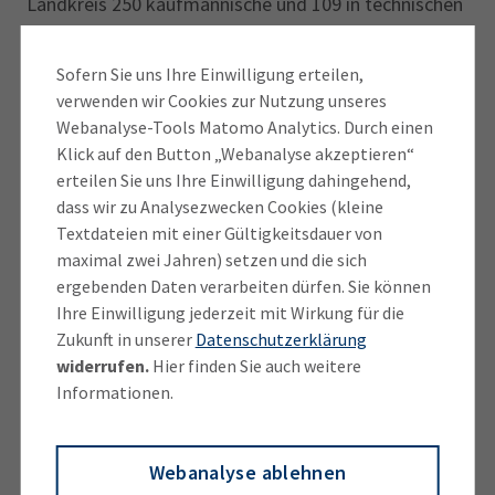
Landkreis 250 kaufmännische und 109 in technischen
Berufen abgeschlossen. Im Landkreis
Fürstenfeldbruck ist bei den jungen Männern der
Sofern Sie uns Ihre Einwilligung erteilen,
Fachinformatiker der beliebteste IHK-Beruf, bei den
verwenden wir Cookies zur Nutzung unseres
jungen Frauen die Kauffrau für Büromanagement. Die
Webanalyse-Tools Matomo Analytics. Durch einen
Top 3 der IHK-Ausbildungsberufe sind Verkäuferinnen
Klick auf den Button „Webanalyse akzeptieren“
erteilen Sie uns Ihre Einwilligung dahingehend,
und Verkäufer, Fachinformatikerinnen und
dass wir zu Analysezwecken Cookies (kleine
Fachinformatiker sowie die Bankkaufleute. Es gibt
Textdateien mit einer Gültigkeitsdauer von
mehr als 200 verschiedene IHK-Berufe, in denen
maximal zwei Jahren) setzen und die sich
junge Erwachsene eine Ausbildung absolvieren
ergebenden Daten verarbeiten dürfen. Sie können
können.
Ihre Einwilligung jederzeit mit Wirkung für die
Zukunft in unserer
Datenschutzerklärung
Die IHK steht ‎für rund 60 Prozent aller
widerrufen.
Hier finden Sie auch weitere
Ausbildungsverhältnisse in der dualen
Informationen.
Berufsausbildung.
Ansprechpartner Pressestelle
Webanalyse ablehnen