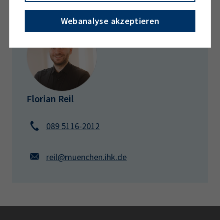
Webanalyse akzeptieren
Florian Reil
089 5116-2012
reil@muenchen.ihk.de