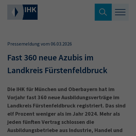
Suche verlassen
Standortpolitik
Wonach suchen Sie?
Pressemeldung vom 06.03.2026
Aus- & Fortbildung
Fast 360 neue Azubis im
Landkreis Fürstenfeldbruck
Berufszugang
Suchen
Ratgeber
Die IHK für München und Oberbayern hat im
Vorjahr fast 360 neue Ausbildungsverträge im
Hier können Sie auch aus den meistgesuchten
Service & Anträge
Landkreis Fürstenfeldbruck registriert. Das sind
Begriffen vorauswählen
elf Prozent weniger als im Jahr 2024. Mehr als
Über uns
jeden fünften Vertrag schlossen die
34a
34c
Ausbildungsvertrag
Fachwirt
Ausbildungsbetriebe aus Industrie, Handel und