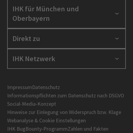
IHK für München und
Oberbayern
Standortpolitik
Direkt zu
Ausbildung und Fortbildung
Berufszugang
Positionen
IHK Netzwerk
Ratgeber
IHK in der Region
Service und Anträge
Karriere
IHK Akademie
Über uns
Presse
BIHK
Impressum
Datenschutz
IHK-Magazin
Informationspflichten zum Datenschutz nach DSGVO
DIHK
Social-Media-Konzept
AHK
Hinweise zur Einlegung von Widerspruch bzw. Klage
IHK-Standortportal Bayern
Webanalyse & Cookie Einstellungen
IHK BugBounty-Programm
Zahlen und Fakten