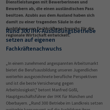
AdA
34d
Prüfungstermine
Dienstleistungen mit Bewerberinnen und
Leichte Sprache
Bewerbern ab, die einen ausländischen Pass
Wirtschaftsfachwirt
34f
Negativerklärung
besitzen. Azubis aus dem Ausland haben sich
Sachkundeprüfung
Berichtsheft
AEVO
IHK regional
damit zu einer tragenden Säule in der
Ausbildung von Fachkräftenachwuchs für die
34i
Betriebswirt
Prüfbericht
Rund 300 IHK-Ausbildungsbetriebe
Karriere
regionale Wirtschaft entwickelt.
setzen auf eigenen
Presse
Fachkräftenachwuchs
EN
„In einem zunehmend angespannten Arbeitsmarkt
bietet die Berufsausbildung unseren Jugendlichen
IHK Akademie
weiterhin ausgezeichnete berufliche Perspektiven
und ist die beste Versicherung gegen
Arbeitslosigkeit,“ betont Manfred Gößl,
Magazin
Log-in
Hauptgeschäftsführer der IHK für München und
Oberbayern. „Rund 300 Betriebe im Landkreis setzen
weiterhin konsequent auf die Ausbildung ihres