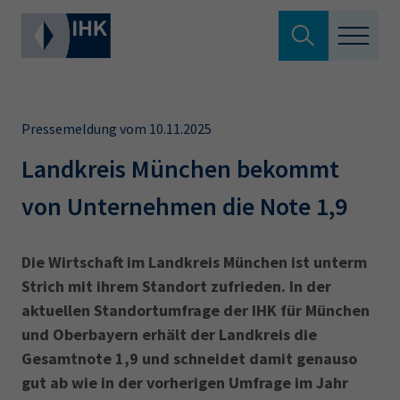
Suche verlassen
Standortpolitik
Wonach suchen Sie?
Pressemeldung vom 10.11.2025
Aus- & Fortbildung
Landkreis München bekommt
von Unternehmen die Note 1,9
Berufszugang
Suchen
Ratgeber
Die Wirtschaft im Landkreis München ist unterm
Strich mit ihrem Standort zufrieden. In der
Hier können Sie auch aus den meistgesuchten
Service & Anträge
aktuellen Standortumfrage der IHK für München
Begriffen vorauswählen
und Oberbayern erhält der Landkreis die
Über uns
Gesamtnote 1,9 und schneidet damit genauso
34a
34c
Ausbildungsvertrag
Fachwirt
gut ab wie in der vorherigen Umfrage im Jahr