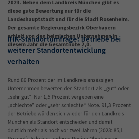
AdA
34d
Prüfungstermine
2023. Neben dem Landkreis München gibt es
Leichte Sprache
diese gute Bewertung nur für die
Wirtschaftsfachwirt
34f
Negativerklärung
Landeshauptstadt und für die Stadt Rosenheim.
Sachkundeprüfung
Berichtsheft
AEVO
IHK regional
Der gesamte Regierungsbezirk Oberbayern
erhielt von den heimischen Unternehmen in
34i
Betriebswirt
Prüfbericht
IHK-Standortumfrage: Betriebe bei
Karriere
diesem Jahr die Gesamtnote 2,0.
weiterer Standortentwicklung
Presse
verhalten
EN
Rund 86 Prozent der im Landkreis ansässigen
Unternehmen bewerten den Standort als „gut“ oder
IHK Akademie
„sehr gut“. Nur 1,5 Prozent vergeben eine
„schlechte” oder „sehr schlechte“ Note. 91,3 Prozent
der Betriebe würden sich wieder für den Landkreis
Magazin
Log-in
München als Standort entscheiden und damit
deutlich mehr als noch vor zwei Jahren (2023: 85,1
Prozent). In keiner anderen Region Oberbayerns