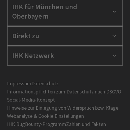
IHK für München und
Oberbayern
Standortpolitik
Direkt zu
Ausbildung und Fortbildung
Berufszugang
Positionen
IHK Netzwerk
Ratgeber
IHK in der Region
Service und Anträge
Karriere
IHK Akademie
Über uns
Presse
BIHK
Impressum
Datenschutz
IHK-Magazin
Informationspflichten zum Datenschutz nach DSGVO
DIHK
Social-Media-Konzept
AHK
Hinweise zur Einlegung von Widerspruch bzw. Klage
IHK-Standortportal Bayern
Webanalyse & Cookie Einstellungen
IHK BugBounty-Programm
Zahlen und Fakten