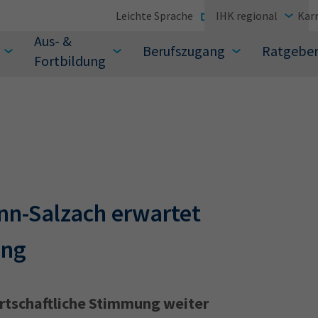
Leichte Sprache
IHK regional
Karr
Aus- &
Berufszugang
Ratgebe
Fortbildung
suchen Sie?
Inn-Salzach erwartet
ung
wirtschaftliche Stimmung weiter
Sie auch aus den meistgesuchten Begriffen vor