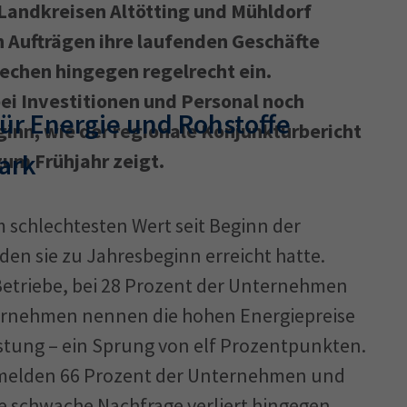
Landkreisen Altötting und Mühldorf
n Aufträgen ihre laufenden Geschäfte
Ausbildungsvertrag
Fachwirt
AdA
34d
Prüfungst
rechen hingegen regelrecht ein.
chwirt
34f
Negativerklärung
Sachkundeprüfung
B
i Investitionen und Personal noch
für Energie und Rohstoffe
Betriebswirt
Prüfbericht
ginn, wie der regionale Konjunkturbericht
ark
um Frühjahr zeigt.
m schlechtesten Wert seit Beginn der
en sie zu Jahresbeginn erreicht hatte.
Betriebe, bei 28 Prozent der Unternehmen
nternehmen nennen die hohen Energiepreise
stung – ein Sprung von elf Prozentpunkten.
 melden 66 Prozent der Unternehmen und
ie schwache Nachfrage verliert hingegen