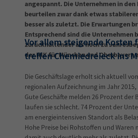
angespannt. Die Unternehmen in den 
beurteilen zwar dank etwas stabilere
34a
34c
besser als zuletzt. Die Erwartungen b
Wirtschaftsfa
Entsprechend sind die Unternehmen be
Vor allem steigende Kosten 
AEVO
34i
zurückhaltender als noch zu Jahresbe
treffen Chemiedreieck ins M
der IHK für München und Oberbayern z
Die Geschäftslage erholt sich aktuell vo
regionalen Aufzeichnung im Jahr 2015, d
Gute Geschäfte melden 26 Prozent der 
laufen sie schlecht.​ 74 Prozent der U
am energieintensiven Standort als Bela
Hohe Preise bei Rohstoffen und Waren
damit auch deutlich mehr als zuletzt. D