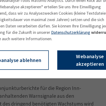
en nach wie vor jeweils knapp die Hälfte der
Webanalyse-Tools Matomo Analytics. Durch einen Klick auf d
ebanalyse akzeptieren“ erteilen Sie uns Ihre Einwilligung
um Jahresbeginn zumindest nicht gestiegen.
end, dass wir zu Analysezwecken Cookies (kleine Textdateie
tigkeitsdauer von maximal zwei Jahren) setzen und die sich
n Daten verarbeiten dürfen. Sie können Ihre Einwilligung je
läne der regionalen Unternehmen stehen klar
ng für die Zukunft in unserer
Datenschutzerklärung
widerru
ent wollen Investitionen steigern, 25
e auch weitere Informationen.
ch Stellen werden verstärkt abgebaut: Nur
nen Stellenaufbau, 25 Prozent rechnen
Webanalyse
analyse ablehnen
akzeptieren
nlichst auf Reformpaket
njunkturberichte für die Region Inn-
en anhaltenden Warnsignale aus den
t des dringend benötigten Wachstums wird