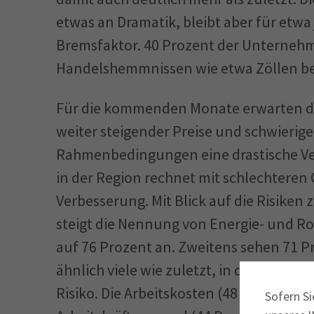
etwas an Dramatik, bleibt aber für etw
Bremsfaktor. 40 Prozent der Unternehm
Handelshemmnissen wie etwa Zöllen beei
​Für die kommenden Monate erwarten 
weiter steigender Preise und schwierige
Rahmenbedingungen eine drastische Ve
in der Region rechnet mit schlechteren 
Verbesserung. ​Mit Blick auf die Risiken
steigt die Nennung von Energie- und Ro
auf 76 Prozent an. Zweitens sehen 71 
ähnlich viele wie zuletzt, in den wirt
Risiko. Die Arbeitskosten (48 Prozent),
Sofern Si