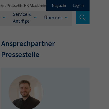
iere
Presse
EN
IHK Akademie
Magazin
Log-in
Service &
r
Über uns
Suche verlassen
Anträge
Schließen
Ansprechpartner
Pressestelle
Suchen
auswählen