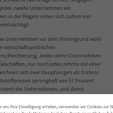
a jedes zweite Unternehmen ein
en in der Region sehen sich zudem von
nträchtigt. ​
die Unternehmen vor dem Hintergrund wohl
n wirtschaftspolitischen
rschlechterung. Jedes vierte Unternehmen
Geschäften, nur noch jedes zehnte mit einer
 zeichnen sich zwei Hauptsorgen ab: Erstens
hstoffpreisen sprunghaft von 57 Prozent
Prozent der Unternehmen, und damit
schaftspolitischen Rahmenbedingungen ein
 schwache Nachfrage (46 Prozent) und
e uns Ihre Einwilligung erteilen, verwenden wir Cookies zur 