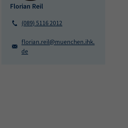
Florian Reil
ermine
(089) 5116 2012
erichtsheft
florian.reil@muenchen.ihk.
de