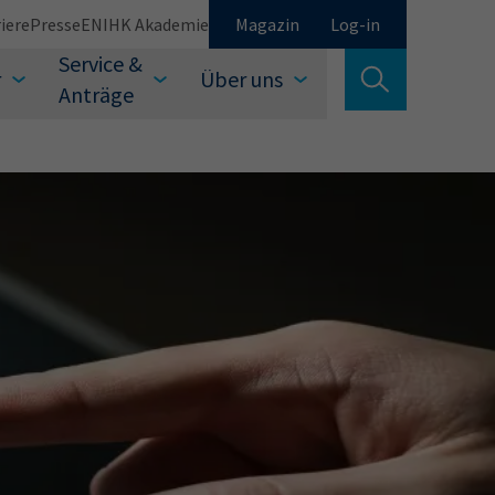
iere
Presse
EN
IHK Akademie
Magazin
Log-in
Service &
r
Über uns
Suche verlassen
Anträge
Schließen
Suchen
auswählen