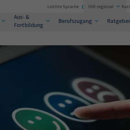
Leichte Sprache
IHK regional
Karr
Aus- &
Berufszugang
Ratgebe
Fortbildung
suchen Sie?
Sie auch aus den meistgesuchten Begriffen vor