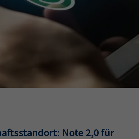
Ausbildungsvertrag
Fachwirt
AdA
34d
Prüfungst
chwirt
34f
Negativerklärung
Sachkundeprüfung
B
Betriebswirt
Prüfbericht
ftsstandort: Note 2,0 für