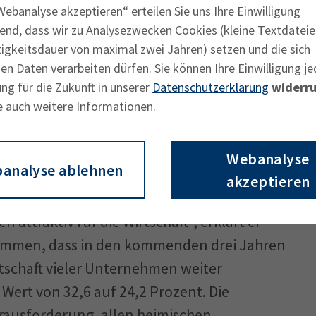
ebanalyse akzeptieren“ erteilen Sie uns Ihre Einwilligung
d dem Schulangebot. Die schlechtesten
end, dass wir zu Analysezwecken Cookies (kleine Textdateie
sangebote wie zum Beispiel Sharing-Modelle,
tigkeitsdauer von maximal zwei Jahren) setzen und die sich
 Schienengüterverkehr. „Trotz
n Daten verarbeiten dürfen. Sie können Ihre Einwilligung je
ie Betriebe sehen sie auch große
ng für die Zukunft in unserer
Datenschutzerklärung
widerru
e auch weitere Informationen.
or allem beim Bürokratieabbau und einer
, der Verfügbarkeit von Fachkräften und
Fichtner, stellvertretender Vorsitzender
Webanalyse
analyse ablehnen
akzeptieren
n attraktiv für die Wirtschaft“, erklärt er
timmen, dass in den kommenden drei Jahren
itschaft vieler Unternehmen weiter
 Wert von 32,6 auf 24,2 Prozent. Die
erausforderung, allen heimischen