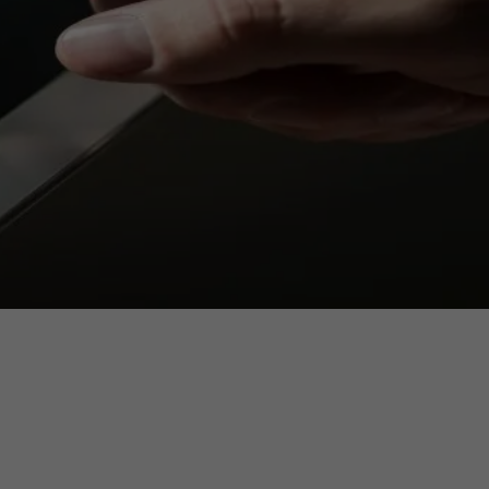
ermine
erichtsheft