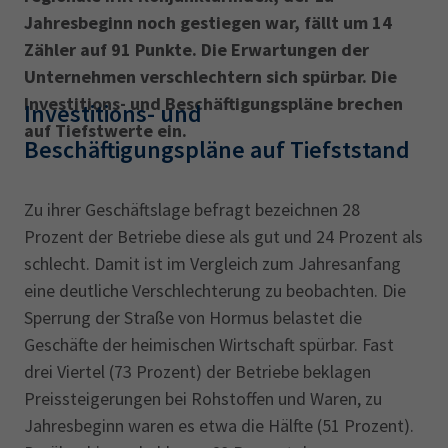
AdA
34d
Prüfungstermine
Jahresbeginn noch gestiegen war, fällt um 14
Leichte Sprache
Wirtschaftsfachwirt
34f
Negativerklärung
Zähler auf 91 Punkte. Die Erwartungen der
Unternehmen verschlechtern sich spürbar. Die
Sachkundeprüfung
Berichtsheft
AEVO
IHK regional
Investitions- und Beschäftigungspläne brechen
Investitions- und
34i
Betriebswirt
Prüfbericht
auf Tiefstwerte ein.
Karriere
Beschäftigungspläne auf Tiefststand
Presse
Zu ihrer Geschäftslage befragt bezeichnen 28
Prozent der Betriebe diese als gut und 24 Prozent als
EN
schlecht. Damit ist im Vergleich zum Jahresanfang
eine deutliche Verschlechterung zu beobachten. Die
IHK Akademie
Sperrung der Straße von Hormus belastet die
Geschäfte der heimischen Wirtschaft spürbar. Fast
Magazin
Log-in
drei Viertel (73 Prozent) der Betriebe beklagen
Preissteigerungen bei Rohstoffen und Waren, zu
Jahresbeginn waren es etwa die Hälfte (51 Prozent).