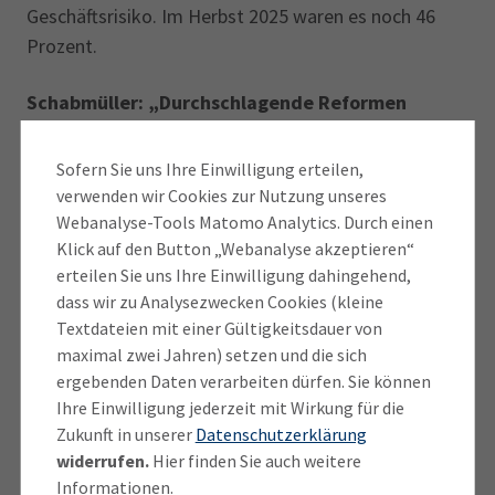
Geschäftsrisiko. Im Herbst 2025 waren es noch 46
Prozent.
Schabmüller: „Durchschlagende Reformen
gefordert“
Sofern Sie uns Ihre Einwilligung erteilen,
„Wir sind zurück auf ungebremster Talfahrt. Die noch
verwenden wir Cookies zur Nutzung unseres
zu Jahresbeginn in der Wirtschaft spürbaren
Webanalyse-Tools Matomo Analytics. Durch einen
Hoffnungen haben sich leider komplett zerschlagen.
Klick auf den Button „Webanalyse akzeptieren“
erteilen Sie uns Ihre Einwilligung dahingehend,
Vor allem die steigenden Kosten bei Energie und
dass wir zu Analysezwecken Cookies (kleine
Rohstoffen – getrieben vom Iran-Krieg – treffen
Textdateien mit einer Gültigkeitsdauer von
unseren industriegeprägten Wirtschafsstandort mit
maximal zwei Jahren) setzen und die sich
voller Wucht“, erklärt Franz Schabmüller, Sprecher für
ergebenden Daten verarbeiten dürfen. Sie können
das IHK-Forum Region Ingolstadt. „Hinzu kommt die
Ihre Einwilligung jederzeit mit Wirkung für die
hausgemachte Strukturkrise – insbesondere die
Zukunft in unserer
Datenschutzerklärung
international nicht wettbewerbsfähigen
widerrufen.
Hier finden Sie auch weitere
Arbeitskosten. Sie macht den Betrieben enorm zu
Informationen.