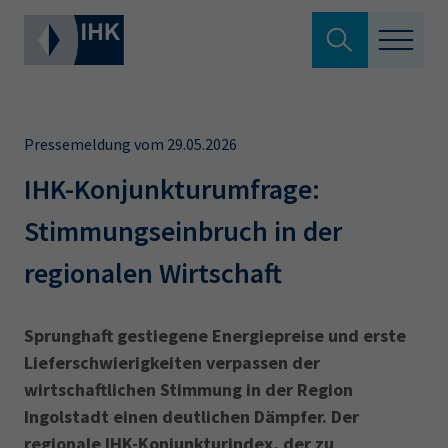
Suche verlassen
Standortpolitik
Wonach suchen Sie?
Pressemeldung vom 29.05.2026
Aus- & Fortbildung
IHK-Konjunkturumfrage:
Stimmungseinbruch in der
Berufszugang
Suchen
regionalen Wirtschaft
Ratgeber
Hier können Sie auch aus den meistgesuchten
Sprunghaft gestiegene Energiepreise und erste
Service & Anträge
Begriffen vorauswählen
Lieferschwierigkeiten verpassen der
wirtschaftlichen Stimmung in der Region
Über uns
Ingolstadt einen deutlichen Dämpfer. Der
34a
34c
Ausbildungsvertrag
Fachwirt
regionale IHK-Konjunkturindex, der zu