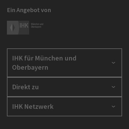
Ein Angebot von
IHK für München und
Oberbayern
Standortpolitik
Direkt zu
Ausbildung und Fortbildung
Berufszugang
Positionen
IHK Netzwerk
Ratgeber
IHK in der Region
Service und Anträge
Karriere
IHK Akademie