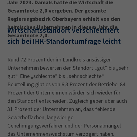
AdA
34d
Prüfungstermine
Jahr 2023. Damals hatte die Wirtschaft die
Leichte Sprache
Gesamtnote 2,0 vergeben. Der gesamte
Wirtschaftsfachwirt
34f
Negativerklärung
Regierungsbezirk Oberbayern erhielt von den
Sachkundeprüfung
Berichtsheft
AEVO
IHK regional
heimischen Unternehmen in diesem Jahr die
Wirtschaftsstandort verschlechtert
Gesamtnote 2,0.
34i
Betriebswirt
Prüfbericht
sich bei IHK-Standortumfrage leicht
Karriere
Presse
Rund 72 Prozent der im Landkreis ansässigen
Unternehmen bewerten den Standort „gut“ bis „sehr
EN
gut“. Eine „schlechte“ bis „sehr schlechte“
Beurteilung gibt es von 6,3 Prozent der Betriebe. 84
IHK Akademie
Prozent der Unternehmen würden sich wieder für
den Standort entscheiden. Zugleich geben aber auch
31 Prozent der Unternehmen an, dass fehlende
Magazin
Log-in
Gewerbeflächen, langwierige
Genehmigungsverfahren und der Personalmangel
das Unternehmenswachstum verzögert haben.