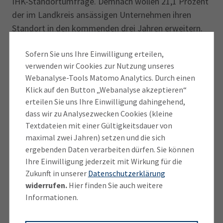
IHK-Standortumfrage. Demnach wollen 21,1 Prozent
der im Landkreis ansässigen Unternehmen ihren
Standort in den kommenden drei Jahren erweitern.
Das sind zwar etwas weniger als bei der Befragung
Sofern Sie uns Ihre Einwilligung erteilen,
im Jahr 2023, aber im oberbayerischen Vergleich der
verwenden wir Cookies zur Nutzung unseres
dritthöchste Wert.
Webanalyse-Tools Matomo Analytics. Durch einen
Klick auf den Button „Webanalyse akzeptieren“
Diese Ergebnisse unterstreichen laut der
erteilen Sie uns Ihre Einwilligung dahingehend,
stellvertretenden IHK-
dass wir zu Analysezwecken Cookies (kleine
Regionalausschussvorsitzenden, wie herausfordernd
Textdateien mit einer Gültigkeitsdauer von
es sei, allen heimischen Unternehmen – vom Solo-
maximal zwei Jahren) setzen und die sich
Selbstständigen über den familiengeführten
ergebenden Daten verarbeiten dürfen. Sie können
Mittelständler hin zum internationalen Global Player
Ihre Einwilligung jederzeit mit Wirkung für die
Zukunft in unserer
Datenschutzerklärung
– optimale Bedingungen zu bieten. „Wir alle müssen
widerrufen.
Hier finden Sie auch weitere
unsere Hausaufgaben machen, wenn es um den
Informationen.
Abbau der aufgezeigten Schwachstellen geht. Jetzt
liegt es an den Verantwortlichen vor Ort, die