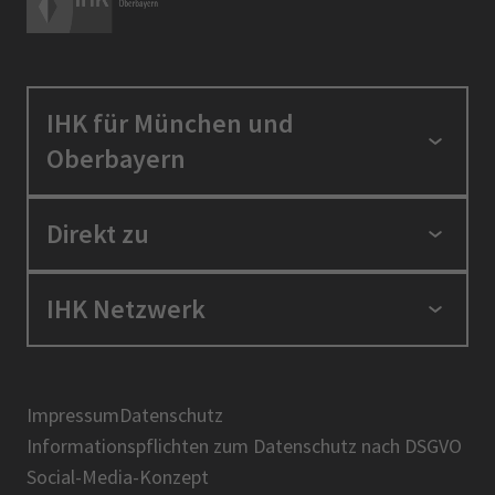
IHK für München und
Oberbayern
Standortpolitik
Direkt zu
Ausbildung und Fortbildung
Berufszugang
Positionen
IHK Netzwerk
Ratgeber
IHK in der Region
Service und Anträge
Karriere
IHK Akademie
Über uns
Presse
BIHK
Impressum
Datenschutz
IHK-Magazin
Informationspflichten zum Datenschutz nach DSGVO
DIHK
Social-Media-Konzept
AHK