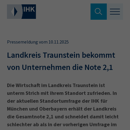
Suche verlassen
Standortpolitik
Wonach suchen Sie?
Pressemeldung vom 10.11.2025
Aus- & Fortbildung
Landkreis Traunstein bekommt
von Unternehmen die Note 2,1
Berufszugang
Suchen
Ratgeber
Die Wirtschaft im Landkreis Traunstein ist
unterm Strich mit ihrem Standort zufrieden. In
Hier können Sie auch aus den meistgesuchten
Service & Anträge
der aktuellen Standortumfrage der IHK für
Begriffen vorauswählen
München und Oberbayern erhält der Landkreis
Über uns
die Gesamtnote 2,1 und schneidet damit leicht
34a
34c
Ausbildungsvertrag
Fachwirt
schlechter ab als in der vorherigen Umfrage im