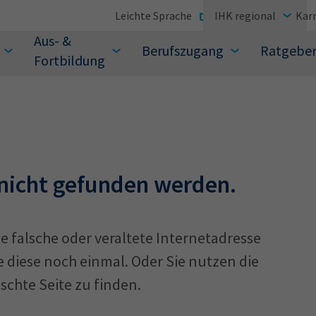
Leichte Sprache
IHK regional
Karr
Aus- &
Berufszugang
Ratgebe
Fortbildung
suchen Sie?
 nicht gefunden werden.
e falsche oder veraltete Internetadresse
 diese noch einmal. Oder Sie nutzen die
chte Seite zu finden.
Sie auch aus den meistgesuchten Begriffen vor