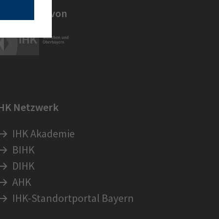
in Angebot von
IHK Netzwerk
IHK Akademie
BIHK
DIHK
AHK
IHK-Standortportal Bayern