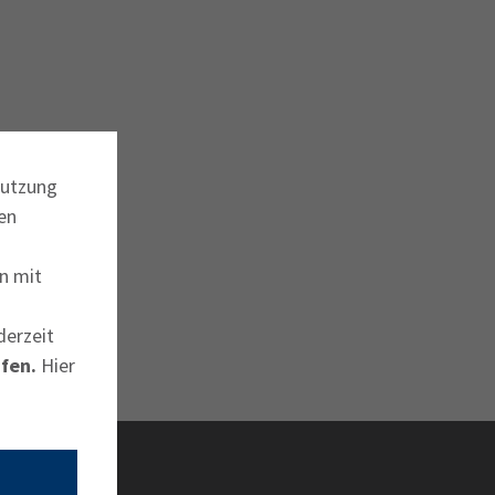
ermine
erichtsheft
Nutzung
en
n mit
derzeit
fen.
Hier