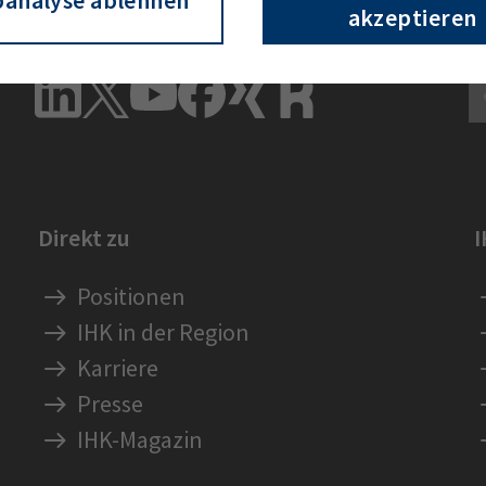
akzeptieren
Vernetzen Sie sich mit der IHK
E
Direkt zu
Positionen
IHK in der Region
Karriere
Presse
IHK-Magazin