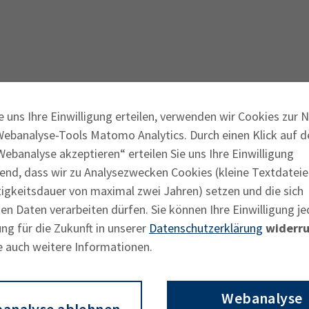
Ausbildungsvertrag
Fachwirt
AdA
34d
Prüfungst
chwirt
34f
Negativerklärung
Sachkundeprüfung
B
Betriebswirt
Prüfbericht
e uns Ihre Einwilligung erteilen, verwenden wir Cookies zur 
 Service-
Zur Startseite
Webanalyse-Tools Matomo Analytics. Durch einen Klick auf d
ersicht
(alle Themen)
ebanalyse akzeptieren“ erteilen Sie uns Ihre Einwilligung
end, dass wir zu Analysezwecken Cookies (kleine Textdateie
tigkeitsdauer von maximal zwei Jahren) setzen und die sich
n Daten verarbeiten dürfen. Sie können Ihre Einwilligung je
ng für die Zukunft in unserer
Datenschutzerklärung
widerru
e auch weitere Informationen.
Webanalyse
analyse ablehnen