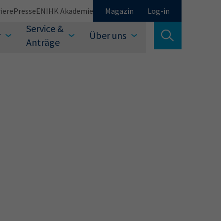
iere
Presse
EN
IHK Akademie
Magazin
Log-in
Service &
r
Über uns
Suche verlassen
Anträge
Schließen
Suchen
auswählen