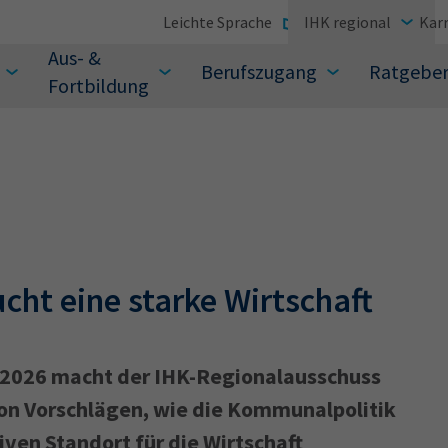
Leichte Sprache
IHK regional
Karr
Aus- &
Berufszugang
Ratgebe
Fortbildung
suchen Sie?
ucht eine starke Wirtschaft
2026 macht der IHK-Regionalausschuss
on Vorschlägen, wie die Kommunalpolitik
Sie auch aus den meistgesuchten Begriffen vor
iven Standort für die Wirtschaft