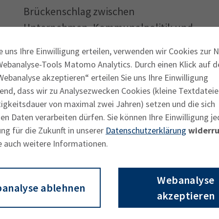
Brückenschlag zwischen
Unternehmen, Kommunalpolitik und
“
e uns Ihre Einwilligung erteilen, verwenden wir Cookies zur 
Webanalyse-Tools Matomo Analytics. Durch einen Klick auf d
huss eine moderne, service- und
ebanalyse akzeptieren“ erteilen Sie uns Ihre Einwilligung
ende Verwaltungsprozesse sollen
end, dass wir zu Analysezwecken Cookies (kleine Textdateie
n erwarten sich die Unternehmen mehr
tigkeitsdauer von maximal zwei Jahren) setzen und die sich
n Daten verarbeiten dürfen. Sie können Ihre Einwilligung je
ustration im Umgang mit notwendigen
ng für die Zukunft in unserer
Datenschutzerklärung
widerru
nschen wir uns aber auch, dass unsere
e auch weitere Informationen.
laubnis- und Vertrauenskultur getragen
ert, ihre Ermessensspielräume im Sinne der
Webanalyse
.
analyse ablehnen
akzeptieren
äfte können die Unternehmen bei uns im