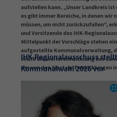
aufstellen kann. „Unser Landkreis ist 
es gibt immer Bereiche, in denen wir
34a
34c
müssen, um nicht zurückzufallen“, er
Wirtschaftsfa
und Vorsitzende des IHK-Regionalaus
AEVO
34i
Mittelpunkt der Vorschläge stehen e
aufgestellte Kommunalverwaltung, di
IHK-Regionalausschuss stell
sowie die Weiterentwicklung des Land
Kommunalwahl 2026 vor
der von den Start-up-Entwicklungen i