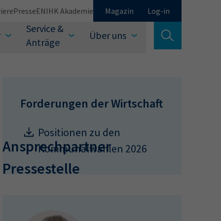
iere
Presse
EN
IHK Akademie
Magazin
Log-in
Service &
r
Über uns
Suche verlassen
Anträge
Schließen
Forderungen der Wirtschaft
Positionen zu den
Ansprechpartner
Kommunalwahlen 2026
Pressestelle
Suchen
auswählen