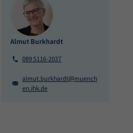
ermine
erichtsheft
Almut Burkhardt
089 5116-2037
almut.burkhardt@muench
en.ihk.de