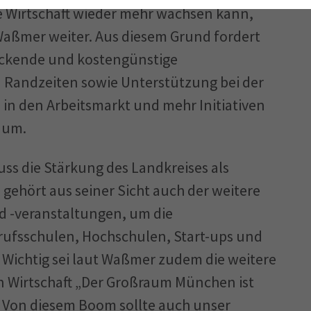
ie Wirtschaft wieder mehr wachsen kann,
 Waßmer weiter. Aus diesem Grund fordert
eckende und kostengünstige
 Randzeiten sowie Unterstützung bei der
in den Arbeitsmarkt und mehr Initiativen
aum.
ss die Stärkung des Landkreises als
gehört aus seiner Sicht auch der weitere
 -veranstaltungen, um die
ufsschulen, Hochschulen, Start-ups und
Wichtig sei laut Waßmer zudem die weitere
n Wirtschaft „Der Großraum München ist
Von diesem Boom sollte auch unser