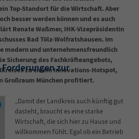
ein Top-Standort für die Wirtschaft. Aber
 noch besser werden können und es auch
Ausbildungsvertrag
Fachwirt
AdA
34d
Prüfungst
klärt Renate Waßmer, IHK-Vizepräsidentin
chwirt
34f
Negativerklärung
Sachkundeprüfung
B
schusses Bad Tölz-Wolfratshausen. Im
Betriebswirt
Prüfbericht
ine modern und unternehmensfreundlich
e Sicherung des Fachkräfteangebots,
t Forderungen zur
kreises zu einem Innovations-Hotspot,
m Großraum München profitiert.
„Damit der Landkreis auch künftig gut
dasteht, braucht es eine starke
Wirtschaft, die sich hier zu Hause und
willkommen fühlt. Egal ob ein Betrieb