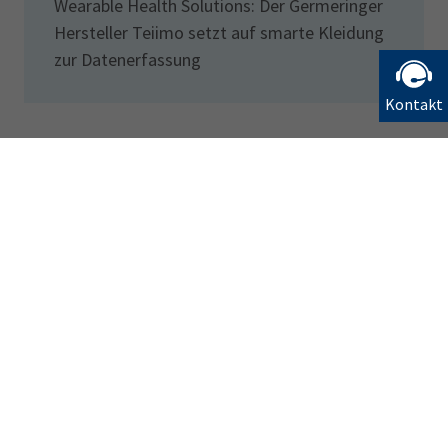
Wearable Health Solutions: Der Germeringer
Hersteller Teiimo setzt auf smarte Kleidung
zur Datenerfassung
Kontakt
Bleiben Sie informiert
Newsletter abonnieren
Vernetzen Sie sich mit der IHK