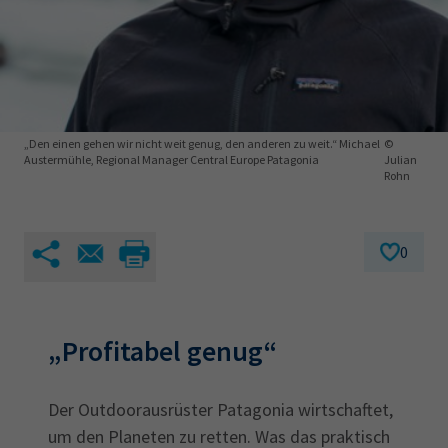
AdA
34d
Prüfungstermine
Leichte Sprache
Wirtschaftsfachwirt
34f
Negativerklärung
Sachkundeprüfung
Berichtsheft
AEVO
IHK regional
34i
Betriebswirt
Prüfbericht
Karriere
„Den einen gehen wir nicht weit genug, den anderen zu weit.“ Michael
©
Austermühle, Regional Manager Central Europe Patagonia
Julian
Rohn
Presse
EN
0
IHK Akademie
„Profitabel genug“
Magazin
Log-in
Der Outdoorausrüster Patagonia wirtschaftet,
um den Planeten zu retten. Was das praktisch