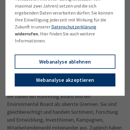
Wertschöpfungskette das Netto-Null-Ziel erreicht
maximal zwei Jahren) setzen und die sich
haben. Ebenfalls sollen ab 2025 alle Verpackungen
ergebenden Daten verarbeiten dürfen. Sie können
kompostierbar und alle Zulieferer Fairtrade-
Ihre Einwilligung jederzeit mit Wirkung für die
zertifiziert sein. Derzeit sind 87 Prozent zertifiziert.
Zukunft in unserer
Datenschutzerklärung
widerrufen.
Hier finden Sie auch weitere
Informationen.
Unter Beobachtung
Webanalyse ablehnen
Wie setzen Sie Ihre wirtschaftlichen Ziele auf der
einen und den Umweltaktivismus auf der
Webanalyse akzeptieren
anderen Seite organisatorisch um?
Wir haben ein Marketing Board und ein
Environmental Board als oberste Gremien. Sie sind
gleichberechtigt und handeln Sortiment, Forschung
und Entwicklung, Investitionen, Kampagnen,
Mitarbeitendenwohl miteinander aus. Zugleich haben