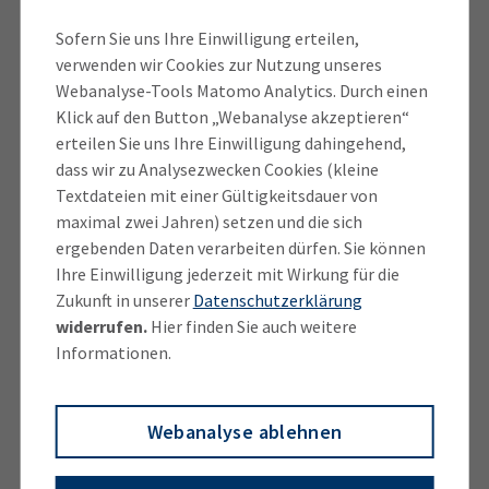
Fortschritte bei der Zulassung von Level-4-Flotten,
Sofern Sie uns Ihre Einwilligung erteilen,
der Standardisierung von Betriebszonen und
verwenden wir Cookies zur Nutzung unseres
Leitstellenarchitekturen sowie einen verbindlichen
Webanalyse-Tools Matomo Analytics. Durch einen
Governance- und Finanzierungsrahmen, der
Klick auf den Button „Webanalyse akzeptieren“
Kommunen und Industrie langfristige
erteilen Sie uns Ihre Einwilligung dahingehend,
dass wir zu Analysezwecken Cookies (kleine
Planungssicherheit gibt“, fasst
Marius Müller
, Senior
Textdateien mit einer Gültigkeitsdauer von
Consultant von P3 in München, zusammen.
maximal zwei Jahren) setzen und die sich
ergebenden Daten verarbeiten dürfen. Sie können
Einen wichtigen Beitrag kann die Deutsche Bahn
Ihre Einwilligung jederzeit mit Wirkung für die
leisten, die Mitglied des MZM ist. Der Konzern fährt
Zukunft in unserer
Datenschutzerklärung
auch Busse und bietet zahlreiche Linienverkehre im
widerrufen.
Hier finden Sie auch weitere
Münchner Verkehrsverbund (MVV) an, dem ab 2026
Informationen.
insgesamt 18 Stadt- und Landkreise angehören. Seit
2017 hat das Tochterunternehmen DB Regio in
Webanalyse ablehnen
mehreren Regionen Erfahrungen mit autonomen
Bus- und On-Demand-Verkehren gesammelt. Im