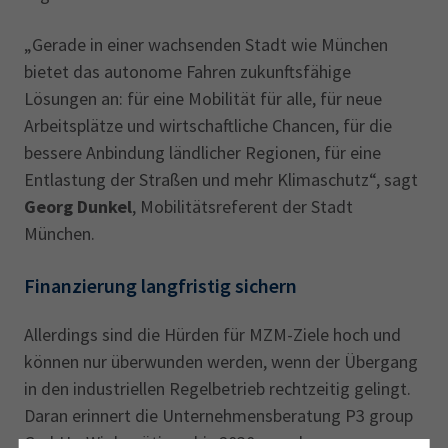
„Gerade in einer wachsenden Stadt wie München
bietet das autonome Fahren zukunftsfähige
Lösungen an: für eine Mobilität für alle, für neue
Arbeitsplätze und wirtschaftliche Chancen, für die
bessere Anbindung ländlicher Regionen, für eine
Entlastung der Straßen und mehr Klimaschutz“, sagt
Georg Dunkel
, Mobilitätsreferent der Stadt
München.
Finanzierung langfristig sichern
Allerdings sind die Hürden für MZM-Ziele hoch und
können nur überwunden werden, wenn der Übergang
in den industriellen Regelbetrieb rechtzeitig gelingt.
Daran erinnert die Unternehmensberatung P3 group
GmbH. „Wir benötigen bis 2030 messbare