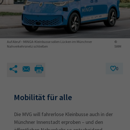
AdA
34d
Prüfungstermine
Leichte Sprache
Wirtschaftsfachwirt
34f
Negativerklärung
Sachkundeprüfung
Berichtsheft
AEVO
IHK regional
34i
Betriebswirt
Prüfbericht
Karriere
Auf Abruf – MINGA-Kleinbusse sollen Lücken im Münchner
©
Nahverkehrsnetz schließen
SWM
Presse
0
EN
IHK Akademie
Mobilität für alle
Magazin
Log-in
Die MVG will fahrerlose Kleinbusse auch in der
Münchner Innenstadt erproben – und den
öffentlichen Nahverkehr so entscheidend