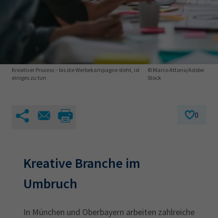
AdA
34d
Prüfungstermine
Leichte Sprache
Wirtschaftsfachwirt
34f
Negativerklärung
Sachkundeprüfung
Berichtsheft
AEVO
IHK regional
34i
Betriebswirt
Prüfbericht
Karriere
Kreativer Prozess – bis die Werbekampagne steht, ist
© Marco Attano/Adobe
einiges zu tun
Stock
Presse
0
EN
IHK Akademie
Kreative Branche im
Magazin
Log-in
Umbruch
In München und Oberbayern arbeiten zahlreiche