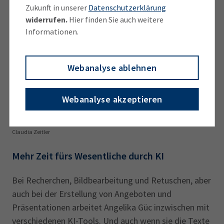
Zukunft in unserer
Datenschutzerklärung
widerrufen.
Hier finden Sie auch weitere
Informationen.
Webanalyse ablehnen
Webanalyse akzeptieren
© Imhoff Fotografie
Sieht in München ein gutes Miteinander der Einzelkämpfer: PR-Expertin
Claudia Zeitler
Mehr Zeit fürs Wesentliche durch KI
Bei Recherchen, Bildbearbeitung und Retuschen, aber
auch bei der Erstellung von Angeboten und
Präsentationen arbeitet Angelika Güc inzwischen mit
verschiedenen KI-Tools. Und auch wenn sie die Texte