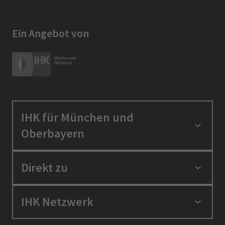
Ein Angebot von
IHK für München und
Oberbayern
Standortpolitik
Direkt zu
Ausbildung und Fortbildung
Berufszugang
Positionen
IHK Netzwerk
Ratgeber
IHK in der Region