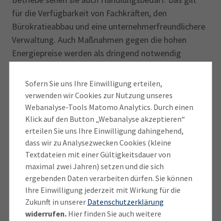
für die Verfügbarkeit von Fachkräften, den
Bürokratieabbau und eine unternehmerfreundlichere
Verwaltung. Auch Maßnahmen gegen die hohen
Energiepreise werden als dringend notwendig
erachtet“, kommentiert Klaus Bauer, Vorsitzender
des IHK-Regionalausschus­ses Weilheim-Schongau.
Sofern Sie uns Ihre Einwilligung erteilen,
verwenden wir Cookies zur Nutzung unseres
„Der Landkreis bleibt im Mix aller Faktoren dennoch
Webanalyse-Tools Matomo Analytics. Durch einen
attraktiv für die Wirtschaft“, erklärt er weiter.
Klick auf den Button „Webanalyse akzeptieren“
„Nachdenklich muss uns allerdings stimmen, dass
erteilen Sie uns Ihre Einwilligung dahingehend,
dass wir zu Analysezwecken Cookies (kleine
sich die Anzahl an Standortverkleine­rungen
Textdateien mit einer Gültigkeitsdauer von
gegenüber 2019 auf mehr als 11 Prozent verdoppelt
maximal zwei Jahren) setzen und die sich
hat. Mit Blick auf die kommenden drei Jahre ist
ergebenden Daten verarbeiten dürfen. Sie können
außerdem die Erweiterungs- und Investitions­
Ihre Einwilligung jederzeit mit Wirkung für die
bereitschaft bei den Unternehmen um die Hälfte auf
Zukunft in unserer
Datenschutzerklärung
reichlich 13 Prozent gesunken. Hinzu kommt, dass
widerrufen.
Hier finden Sie auch weitere