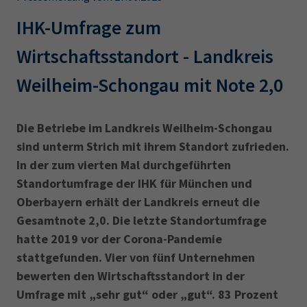
AdA
34d
Prüfungstermine
Leichte Sprache
IHK-Umfrage zum
Wirtschaftsfachwirt
34f
Negativerklärung
Wirtschaftsstandort - Landkreis
Sachkundeprüfung
Berichtsheft
AEVO
IHK regional
Weilheim-Schongau mit Note 2,0
34i
Betriebswirt
Prüfbericht
Karriere
Die Betriebe im Landkreis Weilheim-Schongau
Presse
sind unterm Strich mit ihrem Standort zufrieden.
In der zum vierten Mal durchgeführten
EN
Standortumfrage der IHK für München und
Oberbayern erhält der Landkreis erneut die
IHK Akademie
Gesamtnote 2,0. Die letzte Standortumfrage
hatte 2019 vor der Corona-Pandemie
Magazin
Log-in
stattgefunden. Vier von fünf Unternehmen
bewerten den Wirtschaftsstandort in der
Umfrage mit „sehr gut“ oder „gut“. 83 Prozent