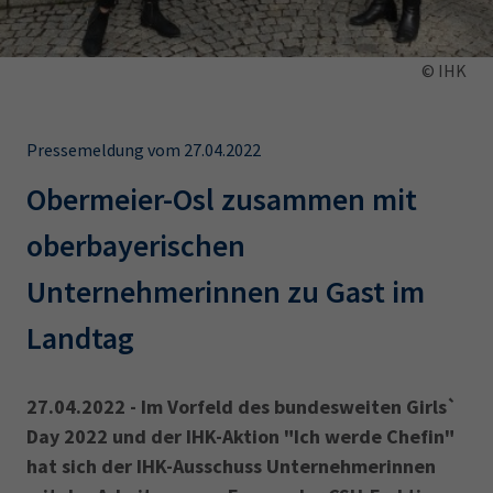
AdA
34d
Prüfungstermine
Leichte Sprache
Wirtschaftsfachwirt
34f
Negativerklärung
© IHK
Sachkundeprüfung
Berichtsheft
AEVO
IHK regional
34i
Betriebswirt
Prüfbericht
Pressemeldung vom 27.04.2022
Karriere
Obermeier-Osl zusammen mit
Presse
oberbayerischen
EN
Unternehmerinnen zu Gast im
IHK Akademie
Landtag
27.04.2022 - Im Vorfeld des bundesweiten Girls`
Magazin
Log-in
Day 2022 und der IHK-Aktion "Ich werde Chefin"
hat sich der IHK-Ausschuss Unternehmerinnen