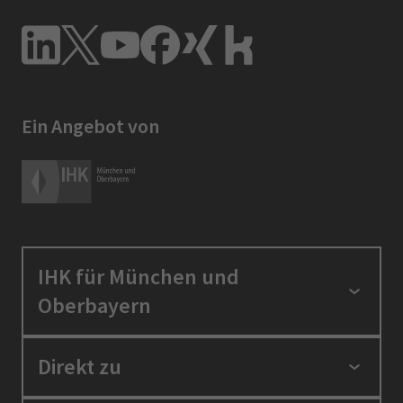
Ein Angebot von
IHK für München und
Oberbayern
Standortpolitik
Direkt zu
Ausbildung und Fortbildung