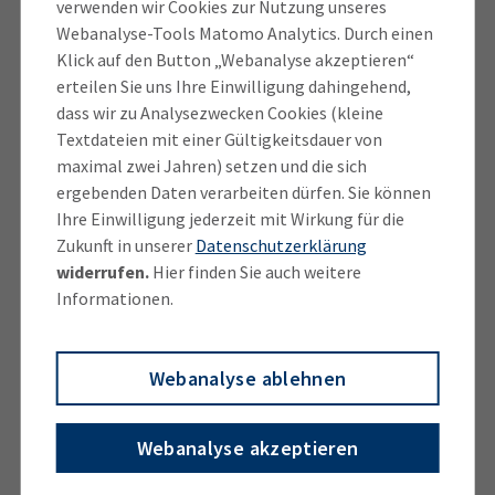
verwenden wir Cookies zur Nutzung unseres
über Planspiele, Schülerinnen- und
Webanalyse-Tools Matomo Analytics. Durch einen
Schülerunternehmen, mit Treffen von
Klick auf den Button „Webanalyse akzeptieren“
Geschäftsführerinnen und Unternehmerinnen als
erteilen Sie uns Ihre Einwilligung dahingehend,
Vorbilder sowie mit Besuchen von heimischen
dass wir zu Analysezwecken Cookies (kleine
Unternehmen", erklärt Obermeier-Osl nach dem
Textdateien mit einer Gültigkeitsdauer von
Treffen im Landtag. Die Vorsitzende des
maximal zwei Jahren) setzen und die sich
Ausschusses, die zugleich Vizepräsidentin der IHK für
ergebenden Daten verarbeiten dürfen. Sie können
München und Oberbayern sowie Vorsitzende des IHK-
Ihre Einwilligung jederzeit mit Wirkung für die
Zukunft in unserer
Datenschutzerklärung
Regionalausschusses Altötting-Mühldorf ist, betont
widerrufen.
Hier finden Sie auch weitere
zudem: "Nur jedes fünfte Start-up-Unternehmen wird
Informationen.
derzeit von einer Frau gegründet. Es gilt also die
technischen und mathematischen Begabungen
bereits an den Schulen zu stärken und Start-Ups von
Webanalyse ablehnen
Frauen gezielt zu fördern."
Webanalyse akzeptieren
Bildunterschrift (v.l.n.r.) Ingrid Obermeier-Osl,
Vorsitzende des IHK-Ausschusses Unternehmerinnen,