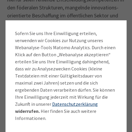
den föderalen Strukturen, mangelnde innovations­
orientierte Beschaffung im öffentlichen Sektor und
die fehlenden digitalen Kompetenzen in der
öffentlichen Verwaltung.
Sofern Sie uns Ihre Einwilligung erteilen,
verwenden wir Cookies zur Nutzung unseres
Die Wirtschaftsforscher sehen insgesamt einen
Webanalyse-Tools Matomo Analytics. Durch einen
großen Hebel in der besseren Anwendung digitaler
Klick auf den Button „Webanalyse akzeptieren“
erteilen Sie uns Ihre Einwilligung dahingehend,
Schlüsseltechnologien und Daten für neue Produkte
dass wir zu Analysezwecken Cookies (kleine
und Dienstleistungen. Zu selten würden jedoch
Textdateien mit einer Gültigkeitsdauer von
digitale Innovationen in marktfähige
maximal zwei Jahren) setzen und die sich
Geschäftsmodelle umgesetzt. Schwachpunkte seien
ergebenden Daten verarbeiten dürfen. Sie können
dabei die seit Jahren rückläufige Gründungsrate in
Ihre Einwilligung jederzeit mit Wirkung für die
der IT-Branche sowie die untergeordnete Rolle stark
Zukunft in unserer
Datenschutzerklärung
skalierbarer, plattformbasierter Geschäftsmodelle.
widerrufen.
Hier finden Sie auch weitere
Digitale Anwendungskompetenzen seien zwar
Informationen.
insgesamt gut verbreitet, bei den für Innovationen