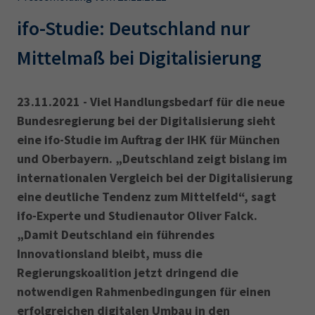
AdA
34d
Prüfungstermine
Leichte Sprache
ifo-Studie: Deutschland nur
Wirtschaftsfachwirt
34f
Negativerklärung
Mittelmaß bei Digitalisierung
Sachkundeprüfung
Berichtsheft
AEVO
IHK regional
34i
Betriebswirt
Prüfbericht
Karriere
23.11.2021 - Viel Handlungsbedarf für die neue
Bundesregierung bei der Digitalisierung sieht
Presse
eine ifo-Studie im Auftrag der IHK für München
und Oberbayern. „Deutschland zeigt bislang im
EN
internationalen Vergleich bei der Digitalisierung
eine deutliche Tendenz zum Mittelfeld“, sagt
IHK Akademie
ifo-Experte und Studienautor Oliver Falck.
„Damit Deutschland ein führendes
Innovationsland bleibt, muss die
Magazin
Log-in
Regierungskoalition jetzt dringend die
notwendigen Rahmenbedingungen für einen
erfolgreichen digitalen Umbau in den