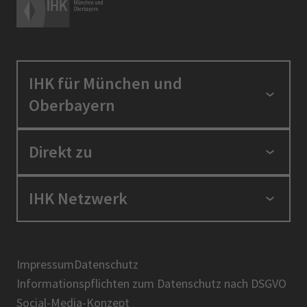
IHK für München und
Oberbayern
Standortpolitik
Direkt zu
Ausbildung und Fortbildung
Berufszugang
Positionen
IHK Netzwerk
Ratgeber
IHK in der Region
Service und Anträge
Karriere
IHK Akademie
Über uns
Presse
BIHK
Impressum
Datenschutz
IHK-Magazin
Informationspflichten zum Datenschutz nach DSGVO
DIHK
Social-Media-Konzept
AHK