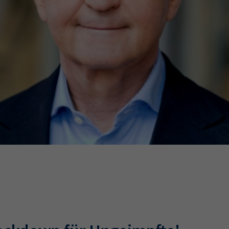
Ausbildungsvertrag
Fachwirt
AdA
34d
Prüfungst
chwirt
34f
Negativerklärung
Sachkundeprüfung
B
Betriebswirt
Prüfbericht