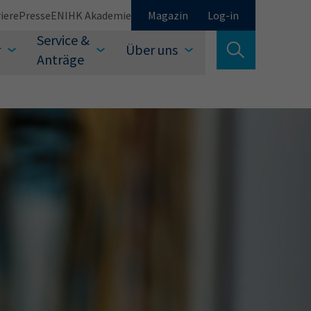
iere
Presse
EN
IHK Akademie
Magazin
Log-in
Service &
r
Über uns
Suche verlassen
Anträge
Schließen
Suchen
auswählen