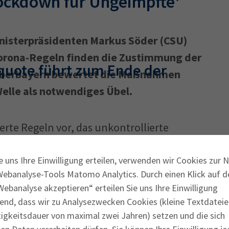
Lockdown für Ungeimpfte'
inisterpräsidenten Markus Söder (CSU)
orona-Regeln finden die Zustimmung der
quote führt zum Ende der
 Oberbayern bewertet die Maßnahmen
elle als notwendiges Übel.
erte Regeln vor, das unkontrollierte
 muss endlich klar sein, dass nur eine
 beenden wird. Eine generelle Impfpflicht
e uns Ihre Einwilligung erteilen, verwenden wir Cookies zur 
Webanalyse-Tools Matomo Analytics. Durch einen Klick auf d
Tabu gelten. Ohne hohe Impfquote gibt es
ebanalyse akzeptieren“ erteilen Sie uns Ihre Einwilligung
nternehmen, sondern nur Unsicherheit und
end, dass wir zu Analysezwecken Cookies (kleine Textdateie
ießungen“, sagt IHK-Präsident Klaus Josef
tigkeitsdauer von maximal zwei Jahren) setzen und die sich