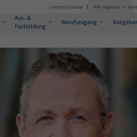
Leichte Sprache
IHK regional
Karr
Aus- &
Berufszugang
Ratgebe
Fortbildung
suchen Sie?
Sie auch aus den meistgesuchten Begriffen vor