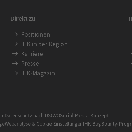
Direkt zu
Positionen
IHK in der Region
Karriere
Presse
IHK-Magazin
um Datenschutz nach DSGVO
Social-Media-Konzept
age
Webanalyse & Cookie Einstellungen
IHK BugBounty-Prog