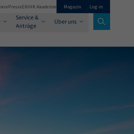
iere
Presse
EN
IHK Akademie
Magazin
Log-in
Service &
r
Über uns
Suche verlassen
Anträge
Schließen
Suchen
auswählen