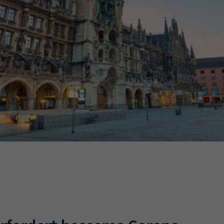
Ausbildungsvertrag
Fachwirt
AdA
34d
Prüfungst
chwirt
34f
Negativerklärung
Sachkundeprüfung
B
Betriebswirt
Prüfbericht