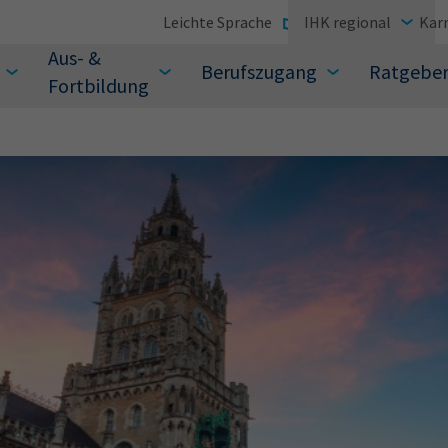
Leichte Sprache
IHK regional
Karr
Aus- &
Berufszugang
Ratgebe
Fortbildung
suchen Sie?
Sie auch aus den meistgesuchten Begriffen vor