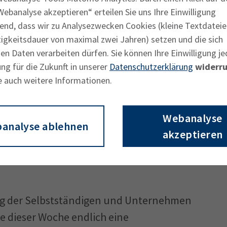
 schnelle und konzertierte Maßnahmen bei
ebanalyse akzeptieren“ erteilen Sie uns Ihre Einwilligung
end, dass wir zu Analysezwecken Cookies (kleine Textdateie
tigkeitsdauer von maximal zwei Jahren) setzen und die sich
n Daten verarbeiten dürfen. Sie können Ihre Einwilligung je
 die neue Möglichkeit des „Click&Collect“-
ng für die Zukunft in unserer
Datenschutzerklärung
widerru
 die nach Ankündigung der Bayerischen
e auch weitere Informationen.
ein wird. „Diese Abholmöglichkeiten für
kleiner Lichtblick für viele bislang stark
Webanalyse
 daher eine überfällige Maßnahme“,
analyse ablehnen
akzeptieren
ich gemeinsam mit dem Handelsverband
k gemacht, die bereits in 13 anderen
ung der Selbstständigen und Unternehmen
e dieser Woche endlich eine