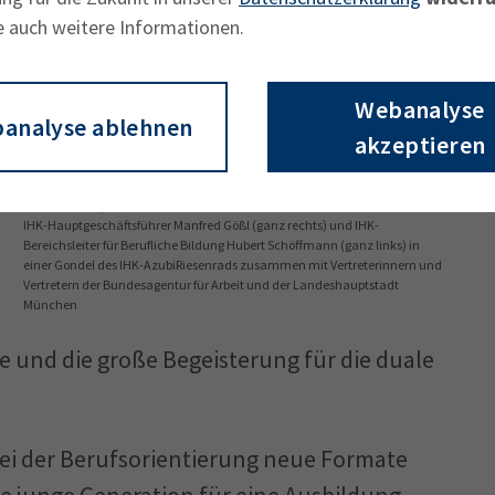
e auch weitere Informationen.
Webanalyse
analyse ablehnen
akzeptieren
© Tobias Hase/IHK München
IHK-Hauptgeschäftsführer Manfred Gößl (ganz rechts) und IHK-
Bereichsleiter für Berufliche Bildung Hubert Schöffmann (ganz links) in
einer Gondel des IHK-AzubiRiesenrads zusammen mit Vertreterinnern und
Vertretern der Bundesagentur für Arbeit und der Landeshauptstadt
München
e und die große Begeisterung für die duale
bei der Berufsorientierung neue Formate
ie junge Generation für eine Ausbildung