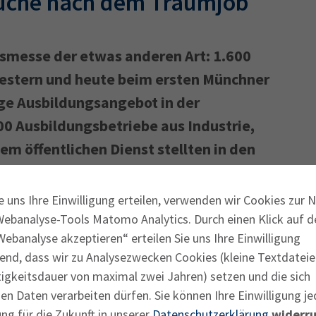
 Suche nach dem Traumjob
smesse der etwas anderen Art: 1.600
gestern und heute beim ersten Münchner
ige Ausbildungsangebot in der
0 Ausbildungsbetriebe aus Industrie,
m öffentlichen Dienst stellten in den
Werksviertel sowie auf einer
remiere des IHK-
chiedene Ausbildungsberufe und duale
e uns Ihre Einwilligung erteilen, verwenden wir Cookies zur 
n
Webanalyse-Tools Matomo Analytics. Durch einen Klick auf d
ebanalyse akzeptieren“ erteilen Sie uns Ihre Einwilligung
end, dass wir zu Analysezwecken Cookies (kleine Textdateie
tigkeitsdauer von maximal zwei Jahren) setzen und die sich
n Daten verarbeiten dürfen. Sie können Ihre Einwilligung je
ng für die Zukunft in unserer
Datenschutzerklärung
widerru