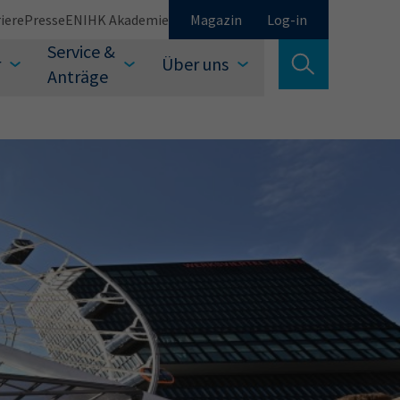
iere
Presse
EN
IHK Akademie
Magazin
Log-in
Service &
r
Über uns
Suche verlassen
Anträge
Schließen
Suchen
auswählen