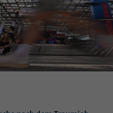
Ausbildungsvertrag
Fachwirt
AdA
34d
Prüfungst
chwirt
34f
Negativerklärung
Sachkundeprüfung
B
Betriebswirt
Prüfbericht