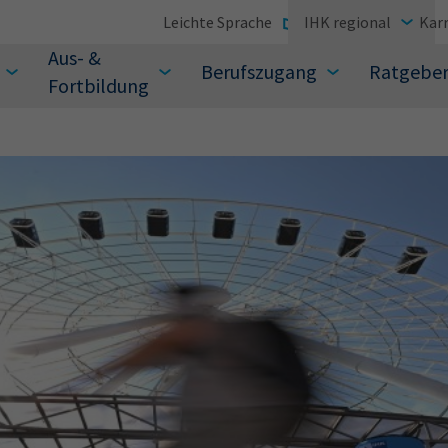
Leichte Sprache
IHK regional
Karr
Aus- &
Berufszugang
Ratgebe
Fortbildung
suchen Sie?
Sie auch aus den meistgesuchten Begriffen vor