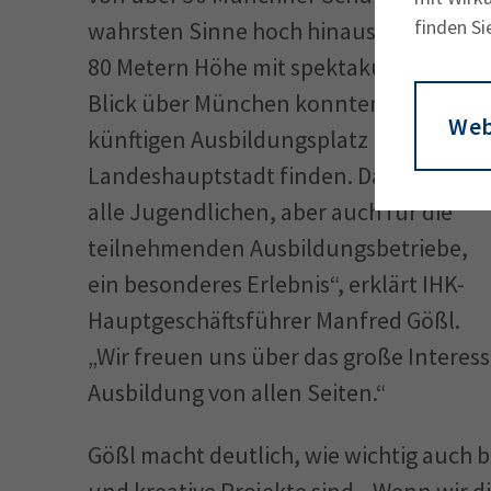
finden Si
wahrsten Sinne hoch hinaus: Auf fast
80 Metern Höhe mit spektakulärem
Blick über München konnten sie ihren
Web
künftigen Ausbildungsplatz in der
Landeshauptstadt finden. Das war für
alle Jugendlichen, aber auch für die
teilnehmenden Ausbildungsbetriebe,
ein besonderes Erlebnis“, erklärt IHK-
Hauptgeschäftsführer Manfred Gößl.
„Wir freuen uns über das große Interess
Ausbildung von allen Seiten.“
Gößl macht deutlich, wie wichtig auch 
und kreative Projekte sind. „Wenn wir d