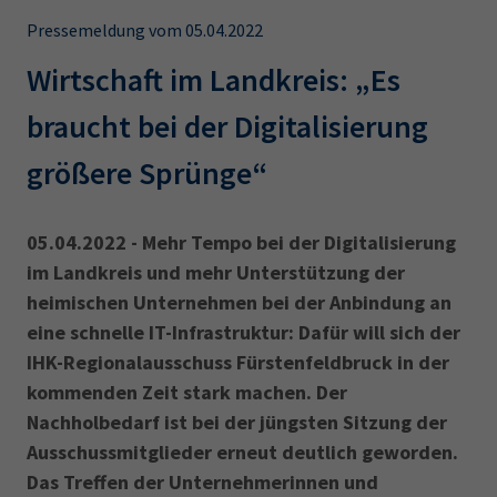
AdA
34d
Prüfungstermine
Pressemeldung vom 05.04.2022
Leichte Sprache
Wirtschaftsfachwirt
34f
Negativerklärung
Wirtschaft im Landkreis: „Es
Sachkundeprüfung
Berichtsheft
AEVO
IHK regional
braucht bei der Digitalisierung
34i
Betriebswirt
Prüfbericht
Karriere
größere Sprünge“
Presse
05.04.2022 - Mehr Tempo bei der Digitalisierung
EN
im Landkreis und mehr Unterstützung der
heimischen Unternehmen bei der Anbindung an
IHK Akademie
eine schnelle IT-Infrastruktur: Dafür will sich der
IHK-Regionalausschuss Fürstenfeldbruck in der
kommenden Zeit stark machen. Der
Magazin
Log-in
Nachholbedarf ist bei der jüngsten Sitzung der
Ausschussmitglieder erneut deutlich geworden.
Das Treffen der Unternehmerinnen und