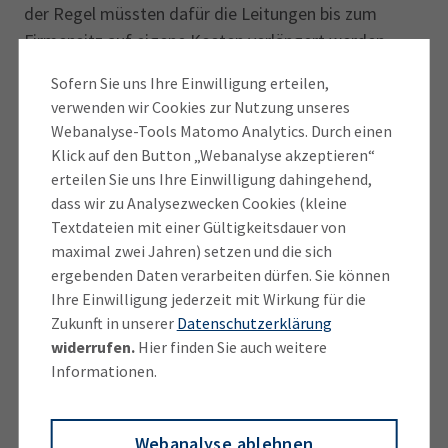
der Regel müssten dafür die Leitungen bis zum
Firmensitz auf eigene Kosten verlängert werden.
Sofern Sie uns Ihre Einwilligung erteilen,
„Damit unsere Unternehmen nicht alleine für die
verwenden wir Cookies zur Nutzung unseres
hohen Kosten aufkommen müssen, gibt es die
Webanalyse-Tools Matomo Analytics. Durch einen
staatlichen Fördermittel. Diese müssen aber auch
Klick auf den Button „Webanalyse akzeptieren“
angefragt und genutzt werden“, sagt Michael
erteilen Sie uns Ihre Einwilligung dahingehend,
Steinbauer, Vorsitzender des IHK-
dass wir zu Analysezwecken Cookies (kleine
Regionalausschusses Fürstenfeldbruck. „Daher
Textdateien mit einer Gültigkeitsdauer von
maximal zwei Jahren) setzen und die sich
wollen wir die Kommunen einbinden und aufrufen,
ergebenden Daten verarbeiten dürfen. Sie können
alle vorhandenen Fördermittel zu nutzen und so den
Ihre Einwilligung jederzeit mit Wirkung für die
Ausbau der digitalen Infrastruktur gemeinsam
Zukunft in unserer
Datenschutzerklärung
voranzubringen, um die hiesigen Betriebe zu
widerrufen.
Hier finden Sie auch weitere
unterstützen.“
Informationen.
Ein Unternehmer berichtete in der Sitzung, dass er
für sein Geschäft eine leistungsfähige und stabile
Webanalyse ablehnen