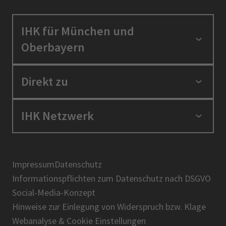
IHK für München und
Oberbayern
Standortpolitik
Direkt zu
Ausbildung und Fortbildung
Berufszugang
Positionen
IHK Netzwerk
Ratgeber
IHK in der Region
Service und Anträge
Karriere
IHK Akademie
Über uns
Presse
BIHK
Impressum
Datenschutz
IHK-Magazin
Informationspflichten zum Datenschutz nach DSGVO
DIHK
Social-Media-Konzept
AHK
Hinweise zur Einlegung von Widerspruch bzw. Klage
IHK-Standortportal Bayern
Webanalyse & Cookie Einstellungen