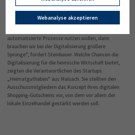
Internetverbindung brauche, diese sei in der
Kommune seines Firmensitzes aber zu schlecht.
Webanalyse akzeptieren
„Wenn wir als Landkreis wettbewerbsfähig bleiben
wollen und zum Beispiel künstliche Intelligenz sowie
automatisierte Prozesse nutzen wollen, dann
brauchen wir bei der Digitalisierung größere
Sprünge“, fordert Steinbauer. Welche Chancen die
Digitalisierung für die heimische Wirtschaft bietet,
zeigten die Verantwortlichen des Startups
„Heimatguthaben“ aus Maisach. Sie stellten den
Ausschussmitgliedern das Konzept ihres digitalen
Shopping-Gutscheins vor, von dem vor allem der
lokale Einzelhandel gestärkt werden soll.