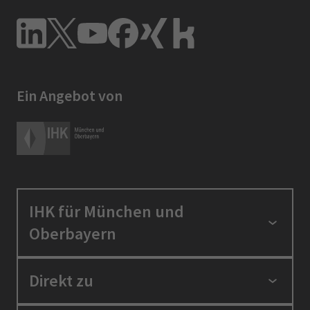
Ein Angebot von
IHK für München und
Oberbayern
Standortpolitik
Direkt zu
Ausbildung und Fortbildung