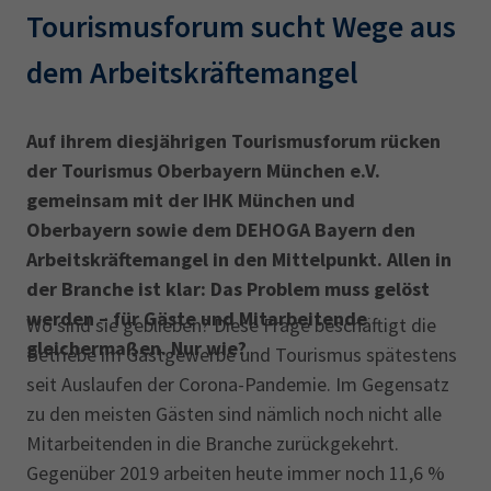
AdA
34d
Prüfungstermine
Tourismusforum sucht Wege aus
Leichte Sprache
Wirtschaftsfachwirt
34f
Negativerklärung
dem Arbeitskräftemangel
Sachkundeprüfung
Berichtsheft
AEVO
IHK regional
34i
Betriebswirt
Prüfbericht
Auf ihrem diesjährigen Tourismusforum rücken
Karriere
der Tourismus Oberbayern München e.V.
gemeinsam mit der IHK München und
Presse
Oberbayern sowie dem DEHOGA Bayern den
Arbeitskräftemangel in den Mittelpunkt. Allen in
EN
der Branche ist klar: Das Pro­blem muss gelöst
werden – für Gäste und Mitarbeitende
IHK Akademie
Wo sind sie geblieben? Diese Frage beschäftigt die
gleichermaßen. Nur wie?
Betriebe im Gastgewerbe und Tourismus spätestens
seit Auslaufen der Corona-Pandemie. Im Gegensatz
Magazin
Log-in
zu den meisten Gästen sind nämlich noch nicht alle
Mitarbeitenden in die Branche zurückgekehrt.
Gegenüber 2019 arbeiten heute immer noch 11,6 %