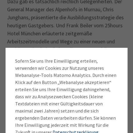
Dazu gab es tatsächlich reichlich Gelegenheiten. Der
General Manager des Alpenhofs in Murnau, Chris
Junghans, präsentierte die Ausbildungsstrategie des
heutigen Gastgebers. Und Frank Beiler vom 25hours
Hotel München erläuterte zeitgemäße
Arbeitszeitmodelle und Wege zu einer neuen und
positiven Mitarbeiterkultur, die von Wertschätzung
geprägt ist – und von einer 4-Tage-Woche.
Sofern Sie uns Ihre Einwilligung erteilen,
verwenden wir Cookies zur Nutzung unseres
Doch die Hotels sind nur ein Baustein zur Lösung. Die
Webanalyse-Tools Matomo Analytics. Durch einen
Vernetzung im Rahmen des Tourismusforums
Klick auf den Button „Webanalyse akzeptieren“
machte deutlich: Es ist eine Herausforderung für den
erteilen Sie uns Ihre Einwilligung dahingehend,
gesamten Tourismus. Catherine Karanja vom
dass wir zu Analysezwecken Cookies (kleine
Textdateien mit einer Gültigkeitsdauer von
DEHOGA Bayern, Martin Jahna von der Agentur für
maximal zwei Jahren) setzen und die sich
Arbeit und Sabine Lohmüller als Schulleiterin des
ergebenden Daten verarbeiten dürfen. Sie können
Beruflichen Schulzentrums Garmisch-Partenkirchen
Ihre Einwilligung jederzeit mit Wirkung für die
eröffneten weitere Perspektiven auf den
Zukunft in unserer
Datenschutzerklärung