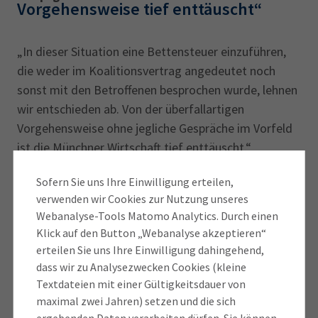
Vorgehensweise tief enttäuscht“
„In dieser Situation eine Bettensteuer einzuführen,
die weder im Koalitionsvertrag angedeutet noch
sonst mit den Betroffenen besprochen wurde, lehnen
wir entschieden ab. Von der überfallartigen
Vorgehensweise ohne jegliche Gespräche im Vorfeld
ist die Münchner Wirtschaft tief enttäuscht.“
Sofern Sie uns Ihre Einwilligung erteilen,
Die IHK wende sich gegen alle Formen von
verwenden wir Cookies zur Nutzung unseres
Steuererhöhungen, um die Wirtschaft in der aktuellen
Webanalyse-Tools Matomo Analytics. Durch einen
Krisensituation nicht noch mehr zu belasten, so
Klick auf den Button „Webanalyse akzeptieren“
Kammerer. Die neue Steuer würde zwangsläufig die
erteilen Sie uns Ihre Einwilligung dahingehend,
Ausgabenbudgets der Gäste während ihres
dass wir zu Analysezwecken Cookies (kleine
Aufenthalts schmälern. Münchner
Textdateien mit einer Gültigkeitsdauer von
Übernachtungsbetriebe würden an Attraktivität
maximal zwei Jahren) setzen und die sich
einbüßen, weil Gäste zum Teil auf Umlandorte
ergebenden Daten verarbeiten dürfen. Sie können