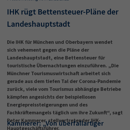
AdA
34d
Prüfungstermine
Leichte Sprache
IHK rügt Bettensteuer-Pläne der
Wirtschaftsfachwirt
34f
Negativerklärung
Landeshauptstadt
Sachkundeprüfung
Berichtsheft
AEVO
IHK regional
34i
Betriebswirt
Prüfbericht
Karriere
Die IHK für München und Oberbayern wendet
sich vehement gegen die Pläne der
Presse
Landeshauptstadt, eine Bettensteuer für
touristische Übernachtungen einzuführen. „Die
EN
Münchner Tourismuswirtschaft arbeitet sich
gerade aus dem tiefen Tal der Corona-Pandemie
IHK Akademie
zurück, viele vom Tourismus abhängige Betriebe
kämpfen angesichts der beispiellosen
Energiepreis­steigerungen und des
Magazin
Log-in
Fachkräftemangels täglich um ihre Zukunft“, sagt
Peter Kammerer, stellvertretender IHK-
Kammerer: „Von überfallartiger
Hauptgeschäftsführer.