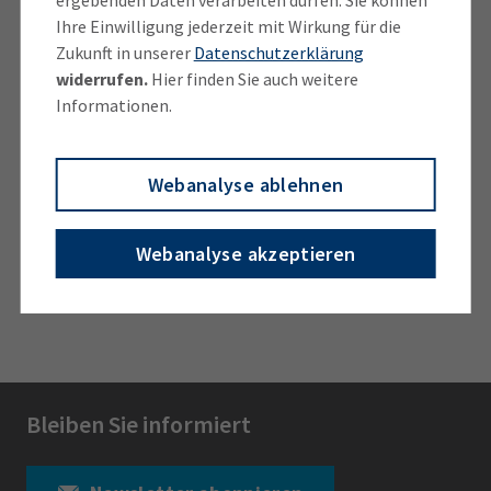
Ihre Einwilligung jederzeit mit Wirkung für die
ausweichen oder gänzlich andere Ziele suchen
Zukunft in unserer
Datenschutzerklärung
würden.
widerrufen.
Hier finden Sie auch weitere
Informationen.
Kammerer betont, dass die IHK dennoch jederzeit zu
Gesprächen mit allen Beteiligten bereit sei, in denen
neue Konzepte zur Finanzierung kommunaler
Webanalyse ablehnen
Ausgaben für die Tourismuswirtschaft und zur noch
professionelleren Tourismusvermarktung entwickelt
Webanalyse akzeptieren
werden.
Bleiben Sie informiert