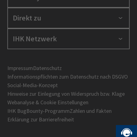
Standortpolitik
Direkt zu
Ausbildung und Fortbildung
Berufszugang
Positionen
IHK Netzwerk
Ratgeber
IHK in der Region
Service und Anträge
Karriere
IHK Akademie
Über uns
Presse
BIHK
Impressum
Datenschutz
IHK-Magazin
Informationspflichten zum Datenschutz nach DSGVO
DIHK
Social-Media-Konzept
AHK
Hinweise zur Einlegung von Widerspruch bzw. Klage
IHK-Standortportal Bayern
Webanalyse & Cookie Einstellungen
IHK BugBounty-Programm
Zahlen und Fakten
Erklärung zur Barrierefreiheit