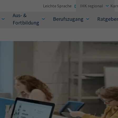
Leichte Sprache
IHK regional
Karr
Aus- &
Berufszugang
Ratgebe
Fortbildung
suchen Sie?
Sie auch aus den meistgesuchten Begriffen vor