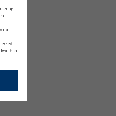
Nutzung
en
n mit
derzeit
fen.
Hier