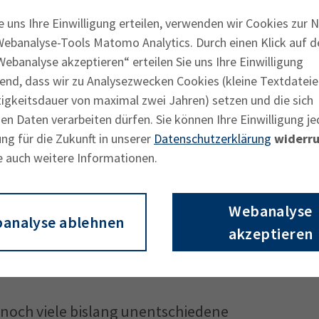
 vor.
e uns Ihre Einwilligung erteilen, verwenden wir Cookies zur 
Webanalyse-Tools Matomo Analytics. Durch einen Klick auf d
 Arbeit hat die Zahl der unbesetzt
ebanalyse akzeptieren“ erteilen Sie uns Ihre Einwilligung
euen Höchststand erreicht. Danach sind in
end, dass wir zu Analysezwecken Cookies (kleine Textdateie
tigkeitsdauer von maximal zwei Jahren) setzen und die sich
gsjahrs noch 38.582 Ausbildungsstellen
n Daten verarbeiten dürfen. Sie können Ihre Einwilligung je
t gegenüber dem Vorjahr. Während die Zahl
ng für die Zukunft in unserer
Datenschutzerklärung
widerru
zent zulegte, ging die Zahl der Bewerber
e auch weitere Informationen.
 rein rechnerisch auf jeden unversorgten
ie Zahlen der Arbeitsagentur decken alle
Webanalyse
analyse ablehnen
dungsstellenmarkt ab - neben den IHK-
akzeptieren
rk sowie freie Berufe und der öffentliche
 noch viele bislang unentschiedene