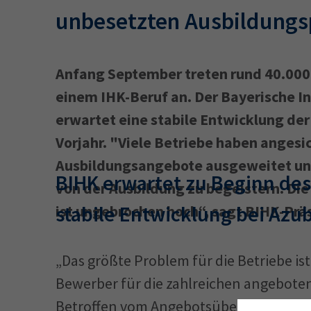
unbesetzten Ausbildungs
Anfang September treten rund 40.000 
einem IHK-Beruf an. Der Bayerische 
erwartet eine stabile Entwicklung de
Vorjahr. "Viele Betriebe haben angesi
Ausbildungsangebote ausgeweitet u
BIHK erwartet zu Beginn de
von der Ausbildung zu begeistern. Die
stabile Entwicklung bei Azu
ist ungebrochen hoch“, sagt BIHK-Präs
„Das größte Problem für die Betriebe is
Bewerber für die zahlreichen angeboten
Betroffen vom Angebotsüberschuss an A