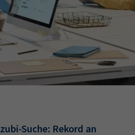
Ausbildungsvertrag
Fachwirt
AdA
34d
Prüfungst
chwirt
34f
Negativerklärung
Sachkundeprüfung
B
Betriebswirt
Prüfbericht
Azubi-Suche: Rekord an