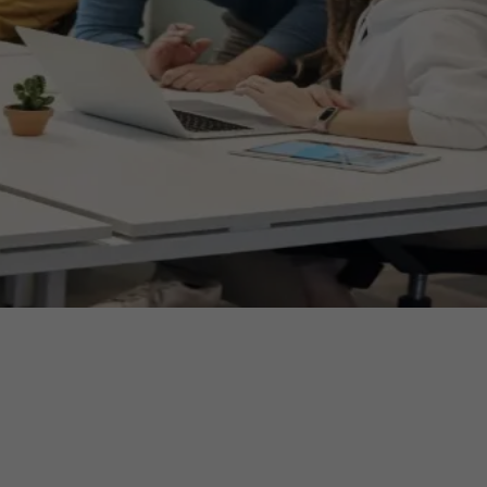
ermine
erichtsheft