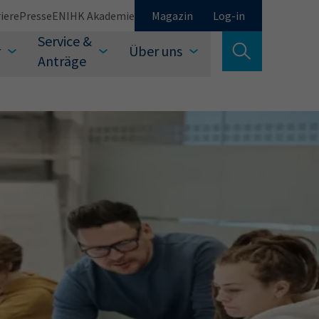
iere
Presse
EN
IHK Akademie
Magazin
Log-in
Service &
r
Über uns
Suche verlassen
Anträge
Schließen
Suchen
auswählen