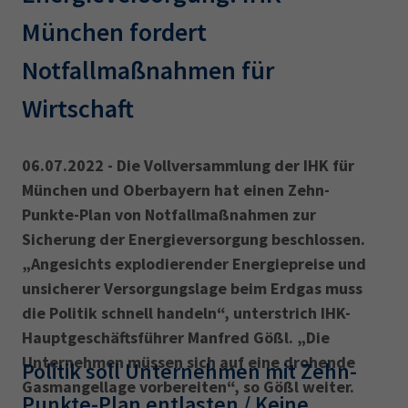
AdA
34d
Prüfungstermine
München fordert
Leichte Sprache
Wirtschaftsfachwirt
34f
Negativerklärung
Notfallmaßnahmen für
Sachkundeprüfung
Berichtsheft
AEVO
IHK regional
Wirtschaft
34i
Betriebswirt
Prüfbericht
Karriere
06.07.2022 - Die Vollversammlung der IHK für
Presse
München und Oberbayern hat einen Zehn-
Punkte-Plan von Notfallmaßnahmen zur
EN
Sicherung der Energieversorgung beschlossen.
„Angesichts explodierender Energiepreise und
IHK Akademie
unsicherer Versorgungslage beim Erdgas muss
die Politik schnell handeln“, unterstrich IHK-
Magazin
Log-in
Hauptgeschäftsführer Manfred Gößl. „Die
Unternehmen müssen sich auf eine drohende
Politik soll Unternehmen mit Zehn-
Gasmangellage vorbereiten“, so Gößl weiter.
Punkte-Plan entlasten / Keine