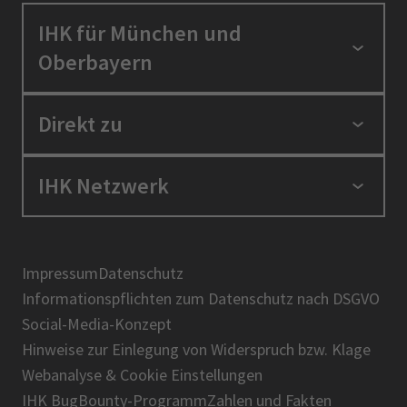
IHK für München und
Oberbayern
Standortpolitik
Direkt zu
Ausbildung und Fortbildung
Berufszugang
Positionen
IHK Netzwerk
Ratgeber
IHK in der Region
Service und Anträge
Karriere
IHK Akademie
Über uns
Presse
BIHK
Impressum
Datenschutz
IHK-Magazin
Informationspflichten zum Datenschutz nach DSGVO
DIHK
Social-Media-Konzept
AHK
Hinweise zur Einlegung von Widerspruch bzw. Klage
IHK-Standortportal Bayern
Webanalyse & Cookie Einstellungen
IHK BugBounty-Programm
Zahlen und Fakten