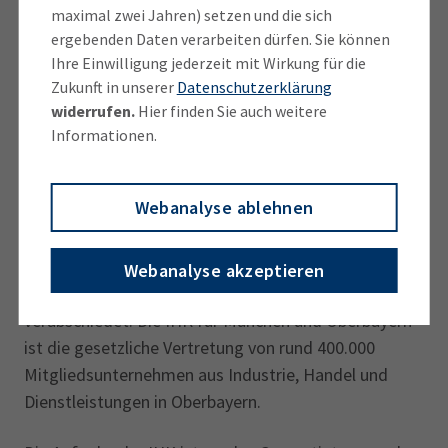
maximal zwei Jahren) setzen und die sich
die Gleichbehandlung der Wasserkraft mit Sonne- und
ergebenden Daten verarbeiten dürfen. Sie können
Windenergie geeinigt haben. Auch sollen kleine
Ihre Einwilligung jederzeit mit Wirkung für die
Wasserkraft weiter per EEG gefördert werden. Für
Zukunft in unserer
Datenschutzerklärung
beides hatte sich die IHK-Organisation vehement
widerrufen.
Hier finden Sie auch weitere
ausgesprochen.
Informationen.
Die IHK-Vollversammlung hat das Positionspapier
Webanalyse ablehnen
„Energiepreise auf Rekordniveau:
Notfallmaßnahmen zur Sicherung der
Energieversorgung“ auf ihrer turnus­mäßigen Sitzung
Webanalyse akzeptieren
am 5. Juli 2022 in der IHK-Akademie Westerham
verabschiedet. Die IHK für München und Oberbayern
ist die gesetzliche Vertretung von rund 400.000
Mitgliedsunternehmen aus Industrie, Handel und
Dienstleistungen in Oberbayern.