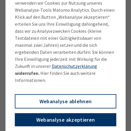
Betreibern von Photovoltaikanlagen.
verwenden wir Cookies zur Nutzung unseres
Webanalyse-Tools Matomo Analytics. Durch einen
„Hochkonjunktur hat weiter das Gründen im
Klick auf den Button „Webanalyse akzeptieren“
erteilen Sie uns Ihre Einwilligung dahingehend,
Nebenerwerb mit einem Anteil von 63 Prozent. Im
dass wir zu Analysezwecken Cookies (kleine
vergangenen Jahr dürfte die verbreitete Kurzarbeit
Textdateien mit einer Gültigkeitsdauer von
diese Entwicklung noch einmal beflügelt haben“,
maximal zwei Jahren) setzen und die sich
sagt BIHK-Präsident Klaus Josef Lutz. Positiv sieht
ergebenden Daten verarbeiten dürfen. Sie können
der BIHK auch den dauerhaften Trend zur besseren
Ihre Einwilligung jederzeit mit Wirkung für die
Vorbereitung von Gründungen. Viele angehende
Zukunft in unserer
Datenschutzerklärung
Selbstständige nutzen dafür die Beratungsangebote
widerrufen.
Hier finden Sie auch weitere
der bayerischen IHKs.
Informationen.
Der BIHK-Präsident setzt sich mit Nachdruck für eine
Webanalyse ablehnen
stärkere Kultur der Selbstständigkeit ein. Dazu
gehöre ein besseres Gründungsklima mit weniger
Bürokratie und einfacheren Steuerregeln. „Bereits in
Webanalyse akzeptieren
der Schule müssen die Chancen und der Wert des