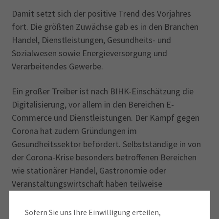
Damit setzt sich der positive Trend des Vorjahres
fort. Die größten Zuwächse gab es in den Branchen
Handel, Dienstleistungen, Gesundheits- und
Sozialwesen sowie Energieversorgung und
Verarbeitendes Gewerbe.
Ein großer Treiber ist nach BIHK-Einschätzung die
Digitalisierung, vor allem in den Bereichen E-
Commerce und Dienstleistungen. Der Kampf gegen
Corona hat zudem Gründungen im
Gesundheitssektor befördert. Selbstständige in von
der Corona-Krise besonders betroffenen Bereichen
wie stationärer Handel, Gastronomie oder
Veranstaltungswirtschaft haben teilweise
Neuanfänge gewagt. Die Energiewende führt nach
wie vor zu vielen Gewerbeanmeldungen von
Sofern Sie uns Ihre Einwilligung erteilen,