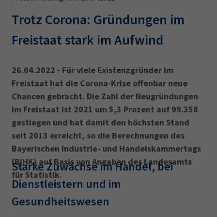
AdA
34d
Prüfungstermine
Leichte Sprache
Trotz Corona: Gründungen im
Wirtschaftsfachwirt
34f
Negativerklärung
Freistaat stark im Aufwind
Sachkundeprüfung
Berichtsheft
AEVO
IHK regional
34i
Betriebswirt
Prüfbericht
Karriere
26.04.2022 - Für viele Existenzgründer im
Freistaat hat die Corona-Krise offenbar neue
Presse
Chancen gebracht. Die Zahl der Neugründungen
im Freistaat ist 2021 um 5,3 Prozent auf 99.358
EN
gestiegen und hat damit den höchsten Stand
seit 2013 erreicht, so die Berechnungen des
IHK Akademie
Bayerischen Industrie- und Handelskammertags
(BIHK) auf Basis von Angaben des Landesamts
Starke Zuwächse im Handel, bei
für Statistik.
Magazin
Log-in
Dienstleistern und im
Gesundheitswesen