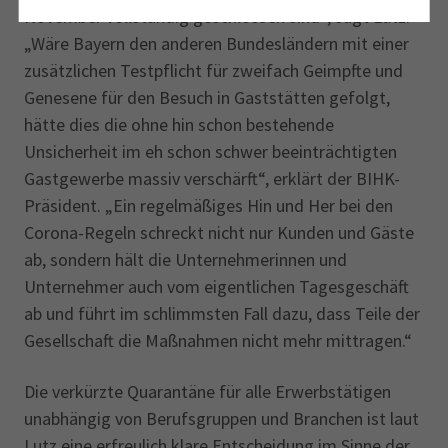
November vollständig geschlossen sind“, sagt Lutz.
„Wäre Bayern den anderen Bundesländern mit einer
zusätzlichen Testpflicht für zweifach Geimpfte und
Genesene für den Besuch in Gaststätten gefolgt,
hätte dies die ohne hin schon bestehende
Unsicherheit im eh schon schwer beeinträchtigten
Gastgewerbe massiv verschärft“, erklärt der BIHK-
Präsident. „Ein regelmäßiges Hin und Her bei den
Corona-Regeln schreckt nicht nur Kunden und Gäste
ab, sondern hält die Unternehmerinnen und
Unternehmer auch vom eigentlichen Tagesgeschäft
ab und führt im schlimmsten Fall dazu, dass Teile der
Gesellschaft die Maßnahmen nicht mehr mittragen.“
Die verkürzte Quarantäne für alle Erwerbstätigen
unabhängig von Berufsgruppen und Branchen ist laut
Lutz eine erfreulich klare Entscheidung im Sinne der