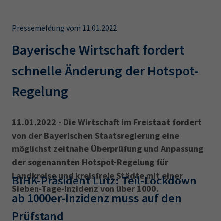
AdA
34d
Prüfungstermine
Leichte Sprache
Wirtschaftsfachwirt
34f
Negativerklärung
Pressemeldung vom 11.01.2022
Sachkundeprüfung
Berichtsheft
AEVO
IHK regional
Bayerische Wirtschaft fordert
34i
Betriebswirt
Prüfbericht
schnelle Änderung der Hotspot-
Karriere
Regelung
Presse
EN
11.01.2022 - Die Wirtschaft im Freistaat fordert
von der Bayerischen Staatsregierung eine
IHK Akademie
möglichst zeitnahe Überprüfung und Anpassung
der sogenannten Hotspot-Regelung für
Landkreise und kreisfreie Städte mit einer
BIHK-Präsident Lutz: Teil-Lockdown
Magazin
Log-in
Sieben-Tage-Inzidenz von über 1000.
ab 1000er-Inzidenz muss auf den
Prüfstand