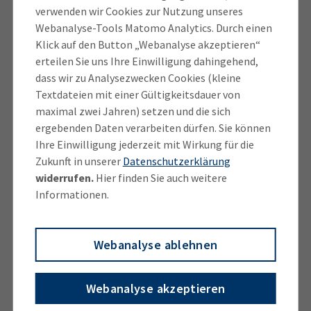
Infektionsschutz gut zusammengeht“, betont Lutz.
verwenden wir Cookies zur Nutzung unseres
Er verweist darauf, dass nach aktuellem Stand die
Webanalyse-Tools Matomo Analytics. Durch einen
Klick auf den Button „Webanalyse akzeptieren“
Omikron-Variante zu signifikant weniger schweren
erteilen Sie uns Ihre Einwilligung dahingehend,
Verläufen führt.
dass wir zu Analysezwecken Cookies (kleine
Textdateien mit einer Gültigkeitsdauer von
Wirtschaft begrüßt Beibehalten von 2G in der
maximal zwei Jahren) setzen und die sich
Gastronomie
ergebenden Daten verarbeiten dürfen. Sie können
Ihre Einwilligung jederzeit mit Wirkung für die
Mit ihren heutigen Beschlüssen sowie
Zukunft in unserer
Datenschutzerklärung
Entscheidungen geht die Bayerische Staatsregierung
widerrufen.
Hier finden Sie auch weitere
aus Sicht der Wirtschaft bereits in die richtige
Informationen.
Richtung, die Rechtsvorgaben den neuen
Gegebenheiten anzupassen. „Wir begrüßen, dass in
Webanalyse ablehnen
der bayerischen Gastronomie abweichend von der
2Gplus-Bundesregelung weiterhin 2G gilt, zumal
Bars, Kneipen und Discos in Bayern anders als in
Webanalyse akzeptieren
anderen Bundesländern ja schon seit dem 24.