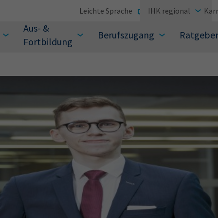
Leichte Sprache
IHK regional
Karr
Aus- &
Berufszugang
Ratgebe
Fortbildung
suchen Sie?
Sie auch aus den meistgesuchten Begriffen vor