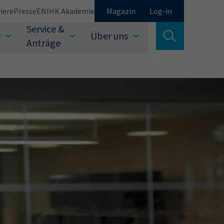
iere
Presse
EN
IHK Akademie
Magazin
Log-in
Service &
r
Über uns
Suche verlassen
Anträge
Schließen
Suchen
auswählen