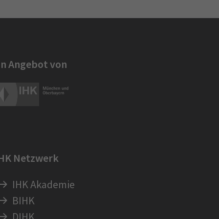
in Angebot von
IHK Netzwerk
IHK Akademie
BIHK
DIHK