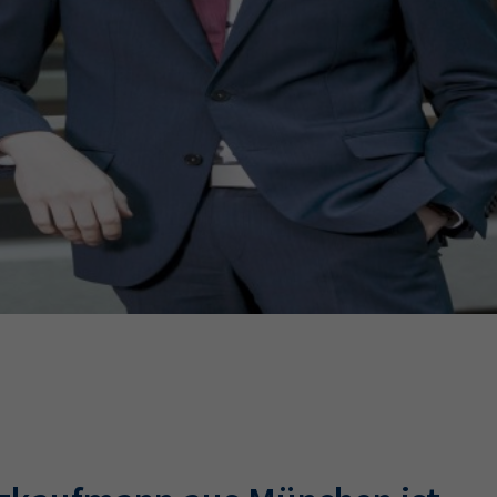
Ausbildungsvertrag
Fachwirt
AdA
34d
Prüfungst
chwirt
34f
Negativerklärung
Sachkundeprüfung
B
Betriebswirt
Prüfbericht