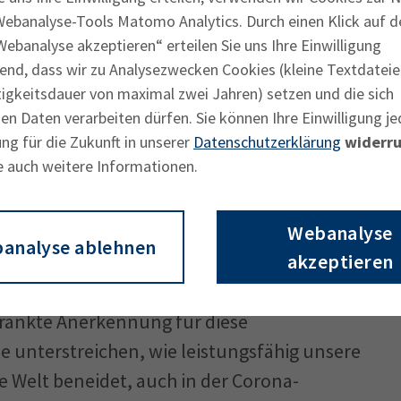
fen angetreten. 91 Prozent der Teil­
Webanalyse-Tools Matomo Analytics. Durch einen Klick auf d
ch beendet. Die in ihrem jeweiligen
ebanalyse akzeptieren“ erteilen Sie uns Ihre Einwilligung
ten, die die Prüfungen mindestens mit der
end, dass wir zu Analysezwecken Cookies (kleine Textdateie
 hat die IHK für München und Oberbayern
tigkeitsdauer von maximal zwei Jahren) setzen und die sich
n Daten verarbeiten dürfen. Sie können Ihre Einwilligung je
Die traditionelle Festveranstaltung für die
ng für die Zukunft in unserer
Datenschutzerklärung
widerru
den Betrieben musste die IHK München
e auch weitere Informationen.
tig absagen.
Webanalyse
 Auszubildende auch bayernweit mit dem
analyse ablehnen
akzeptieren
ab. Für elf dieser Besten reichte die Note
. „Unseren Top-Absolventen zolle ich
ränkte Anerkennung für diese
 unter­streichen, wie leistungsfähig unsere
e Welt beneidet, auch in der Corona-