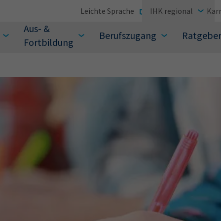
Leichte Sprache
IHK regional
Karr
Aus- &
Berufszugang
Ratgebe
Fortbildung
suchen Sie?
Sie auch aus den meistgesuchten Begriffen vor