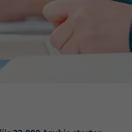
Ausbildungsvertrag
Fachwirt
AdA
34d
Prüfungst
chwirt
34f
Negativerklärung
Sachkundeprüfung
B
Betriebswirt
Prüfbericht