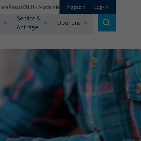
iere
Presse
EN
IHK Akademie
Magazin
Log-in
Service &
r
Über uns
Suche verlassen
Anträge
Schließen
Suchen
auswählen