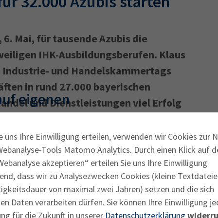
ür 32.000 Azubis starten
6. Mai, für tausende Azubis die
weiligen IHK-Ausbildungsberufen. Klaus
en Industrie- und Handelskammertags
äften in rund 27.000 bayerischen
auf eigenen
Handel und Dienstleistungen viel Erfolg
e uns Ihre Einwilligung erteilen, verwenden wir Cookies zur 
Webanalyse-Tools Matomo Analytics. Durch einen Klick auf d
ist für viele junge Leute in Bayern ein
ebanalyse akzeptieren“ erteilen Sie uns Ihre Einwilligung
nt. „Die bayerische Wirtschaft zählt
end, dass wir zu Analysezwecken Cookies (kleine Textdateie
mangels so stark wie noch nie auf ihren
tigkeitsdauer von maximal zwei Jahren) setzen und die sich
n Daten verarbeiten dürfen. Sie können Ihre Einwilligung je
ng für die Zukunft in unserer
Datenschutzerklärung
widerru