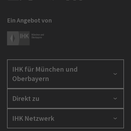
Ein Angebot von
IHK für München und
Oberbayern
Standortpolitik
Direkt zu
Ausbildung und Fortbildung
Berufszugang
Positionen
IHK Netzwerk
Ratgeber
IHK in der Region