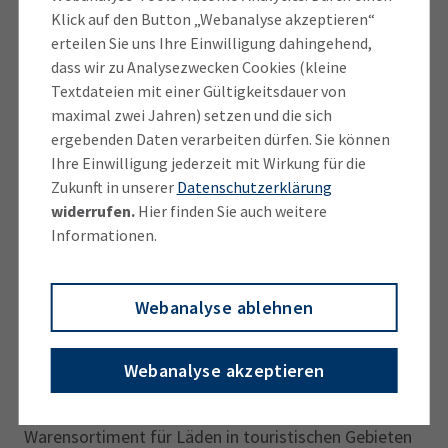
solche Sonderöffnungen bisher oftmals erschwert
Klick auf den Button „Webanalyse akzeptieren“
und teilweise sogar verhindert haben“, so Gößl
erteilen Sie uns Ihre Einwilligung dahingehend,
weiter.
dass wir zu Analysezwecken Cookies (kleine
Textdateien mit einer Gültigkeitsdauer von
Die IHK hatte sich im Auftrag ihrer vielen Mitglieder
maximal zwei Jahren) setzen und die sich
aus dem Einzelhandel, dem Tourismus sowie aus der
ergebenden Daten verarbeiten dürfen. Sie können
Ihre Einwilligung jederzeit mit Wirkung für die
Immobilien- und Dienstleistungsbranche für eine
Zukunft in unserer
Datenschutzerklärung
Modernisierung der Ladenschlussregeln mit mehr
widerrufen.
Hier finden Sie auch weitere
Flexibilität und weniger Bürokratie ausgesprochen.
Informationen.
Die IHK sieht es ebenfalls als positive Entwicklung
für neue Formen der Nahversorgung an, dass die
digitalen Kleinstsupermärkte nun auch per Gesetz
Webanalyse ablehnen
grundsätzlich an Sonn- und Feiertagen öffnen dürfen,
auch wenn die Gemeinde vor Ort den zeitlichen
Webanalyse akzeptieren
Rahmen einschränken kann. Ebenso positiv zu
beurteilen seien neue Freiräume beim Sonntags-
Warensortiment für Läden in touristischen Gebieten