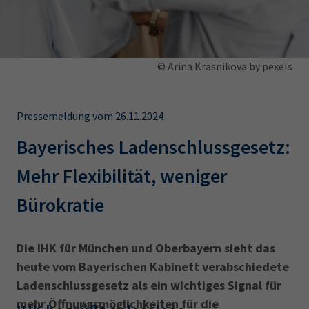
AdA
34d
Prüfungstermine
Leichte Sprache
Wirtschaftsfachwirt
34f
Negativerklärung
Sachkundeprüfung
Berichtsheft
AEVO
IHK regional
© Arina Krasnikova by pexels
34i
Betriebswirt
Prüfbericht
Karriere
Pressemeldung vom 26.11.2024
Presse
Bayerisches Ladenschlussgesetz:
EN
Mehr Flexibilität, weniger
Bürokratie
IHK Akademie
Die IHK für München und Oberbayern sieht das
Magazin
Log-in
heute vom Bayerischen Kabinett verabschiedete
Ladenschluss­gesetz als ein wichtiges Signal für
mehr Öffnungsmöglichkeiten für die