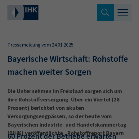
Suche verlassen
Standortpolitik
Wonach suchen Sie?
Pressemeldung vom 24.01.2025
Aus- & Fortbildung
Bayerische Wirtschaft: Rohstoffe
machen weiter Sorgen
Berufszugang
Suchen
Ratgeber
Die Unternehmen im Freistaat sorgen sich um
ihre Rohstoffversorgung. Über ein Viertel (28
Hier können Sie auch aus den meistgesuchten
Service & Anträge
Prozent) berichtet von akuten
Begriffen vorauswählen
Versorgungsengpässen, so der heute vom
Über uns
Bayerischen Industrie- und Handelskammertag
34a
34c
Ausbildungsvertrag
Fachwirt
(BIHK) veröffentlichte „Rohstoffreport Bayern
60 Prozent der Betriebe erwarten