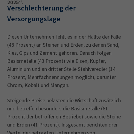
AdA
34d
Prüfungstermine
2025“.
Verschlechterung der
Leichte Sprache
Wirtschaftsfachwirt
34f
Negativerklärung
Versorgungslage
Sachkundeprüfung
Berichtsheft
AEVO
IHK regional
34i
Betriebswirt
Prüfbericht
Diesen Unternehmen fehlt es in der Hälfte der Fälle
Karriere
(48 Prozent) an Steinen und Erden, zu denen Sand,
Kies, Gips und Zement gehören. Danach folgen
Presse
Basismetalle (43 Prozent) wie Eisen, Kupfer,
Aluminium und an dritter Stelle Stahlveredler (14
EN
Prozent, Mehrfachnennungen möglich), darunter
Chrom, Kobalt und Mangan.
IHK Akademie
Steigende Preise belasten die Wirtschaft zusätzlich
und betreffen besonders die Basismetalle (61
Magazin
Log-in
Prozent der betroffenen Betriebe) sowie die Steine
und Erden (41 Prozent). Insgesamt berichten drei
Viertel der befragten Unternehmen von