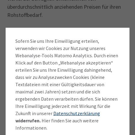
überdurchschnittlich anziehenden Preisen für ihren
Rohstoffbedarf.
Zudem rechnen 60 Prozent der Betriebe in den
nächsten fünf Jahren mit einer weiteren
Sofern Sie uns Ihre Einwilligung erteilen,
Verschlechterung der Versorgungslage. Als Gründe
verwenden wir Cookies zur Nutzung unseres
sehen sie vor allem geopolitische Unsicherheiten und
Webanalyse-Tools Matomo Analytics. Durch einen
wachsende bürokratische Hürden. Von der Politik
Klick auf den Button „Webanalyse akzeptieren“
erteilen Sie uns Ihre Einwilligung dahingehend,
fordern die Unternehmen daher weniger Hürden bei
dass wir zu Analysezwecken Cookies (kleine
der Gewinnung heimischer Rohstoffe wie Kies und
Textdateien mit einer Gültigkeitsdauer von
Sand, aber auch möglichst freien Zugang zu den
maximal zwei Jahren) setzen und die sich
Weltmärkten ohne Handels-beschränkungen.
ergebenden Daten verarbeiten dürfen. Sie können
Ihre Einwilligung jederzeit mit Wirkung für die
Der „Rohstoffreport Bayern 2025“ ist unter
Zukunft in unserer
Datenschutzerklärung
www.bihk.de
zum Download erhältlich. An der
widerrufen.
Hier finden Sie auch weitere
Befragung nahmen rund 650 Unternehmen aus dem
Informationen.