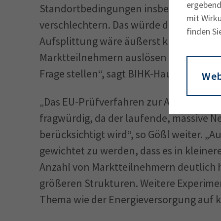
ergebende
Standortbedingungen insbesondere für 
mit Wirku
verschlechtern. Das würde die deutsche
finden Si
Aufsplittung wäre äußerst kurzsichtig:
Marktteilnehmern auslösen und Investi
Frage stellen“, sagt BIHK-Hauptgeschäf
Web
„Das EU-Prüf­ver­fahren zur Anpassung 
fragwürdig, da der laufende, massive N
berück­sichtigt wird“, so Gößl weiter. 
gewichtet zu werden, dass es in klein
Anzahl von Marktteilnehmern deutlich 
größeren Strukturen. Weitere Experime
Thema wie der Energieversorgung auf ke