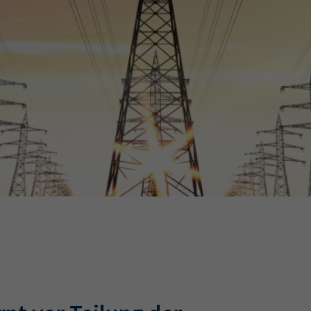
Ausbildungsvertrag
Fachwirt
AdA
34d
Prüfungst
chwirt
34f
Negativerklärung
Sachkundeprüfung
B
Betriebswirt
Prüfbericht