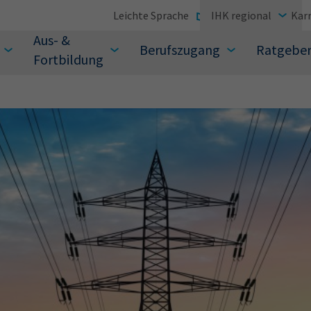
Leichte Sprache
IHK regional
Karr
Aus- &
Berufszugang
Ratgebe
Fortbildung
suchen Sie?
Sie auch aus den meistgesuchten Begriffen vor