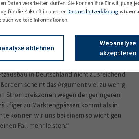
n Daten verarbeiten dürfen. Sie können Ihre Einwilligung je
die stromintensive Industrie
ng für die Zukunft in unserer
Datenschutzerklärung
widerru
 Wirtschaft insgesamt schwächen. Die
e auch weitere Informationen.
 Sie würde große Verunsicherung bei vielen
tionen in das deutsche Stromnetz erneut in
Webanalyse
tsführer Manfred Gößl.
analyse ablehnen
akzeptieren
der Strompreiszonen ist methodisch
etzausbau in Deutschland nicht ausreichend
„Außerdem scheint das Argument viel zu wenig
eren Strompreiszonen wegen der geringeren
häufiger zu Marktengpässen kommt als in
nte können wir uns bei einem so wichtigen
inen Fall mehr leisten.“