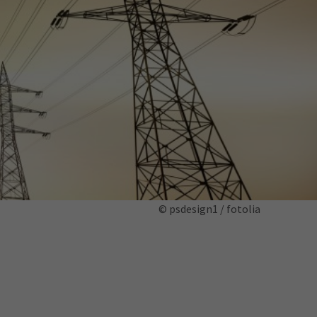
ermine
erichtsheft
© psdesign1 / fotolia