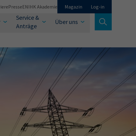
iere
Presse
EN
IHK Akademie
Magazin
Log-in
Service &
r
Über uns
Suche verlassen
Anträge
Schließen
Suchen
auswählen