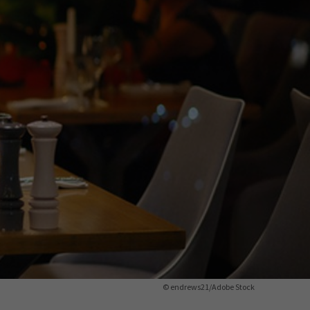
ermine
erichtsheft
© endrews21/Adobe Stock