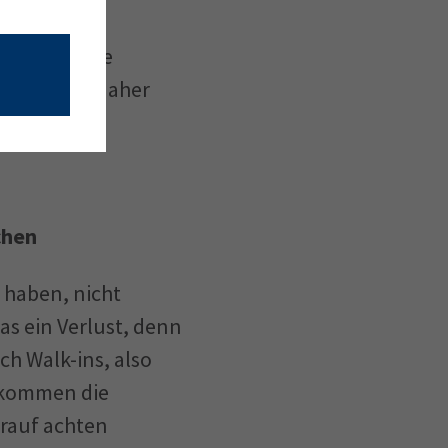
e Gäste ihre
die Gebühr daher
chen
t haben, nicht
s ein Verlust, denn
ch Walk-ins, also
 kommen die
arauf achten