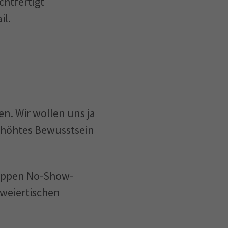
chtfertigt
il.
n. Wir wollen uns ja
erhöhtes Bewusstsein
ruppen No-Show-
Zweiertischen