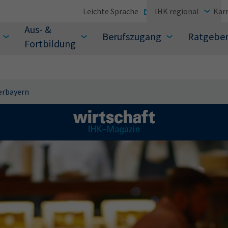
Leichte Sprache
IHK regional
Karr
Aus- &
Berufszugang
Ratgebe
Fortbildung
erbayern
suchen Sie?
Sie auch aus den meistgesuchten Begriffen vor