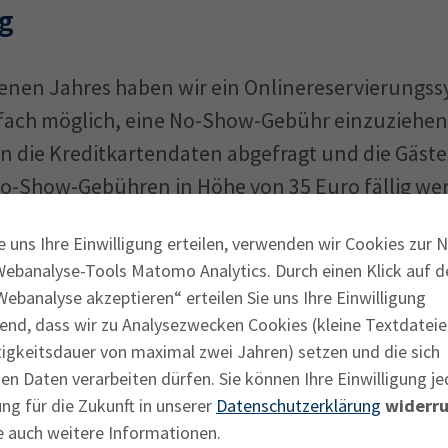
g
nen Jahres haben wir ein Onlinereservierungss
infach möglich, eine No-Show-Gebühr einzuziehen.
 die Kreditkartendaten abgefragt und die Gäste
o-Show-Gebühren in Höhe von 35 Euro fällig werd
symbolischer Wert, der den Umsatzverlust nicht a
e uns Ihre Einwilligung erteilen, verwenden wir Cookies zur 
: Wir akzeptieren auch sehr kurzfristige Absagen
Webanalyse-Tools Matomo Analytics. Durch einen Klick auf d
doch noch anderweitig besetzen können, ziehen w
ebanalyse akzeptieren“ erteilen Sie uns Ihre Einwilligung
n.
end, dass wir zu Analysezwecken Cookies (kleine Textdateie
tigkeitsdauer von maximal zwei Jahren) setzen und die sich
n Daten verarbeiten dürfen. Sie können Ihre Einwilligung je
ng für die Zukunft in unserer
Datenschutzerklärung
widerru
chtet
e auch weitere Informationen.