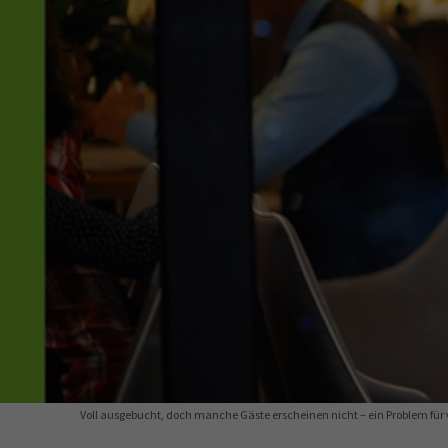
34a
34c
Wirtschaftsfa
AEVO
34i
Voll ausgebucht, doch manche Gäste erscheinen nicht – ein Problem für 