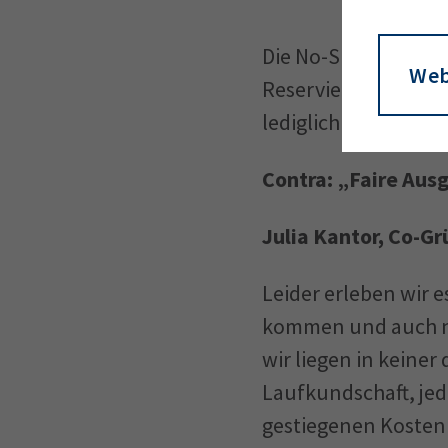
Die No-Show-Gebühr
Web
Reservierung mittle
lediglich 2 Mal eing
Contra: „Faire Aus
Julia Kantor, Co-G
Leider erleben wir e
kommen und auch nic
wir liegen in keiner
Laufkundschaft, je
gestiegenen Kosten 