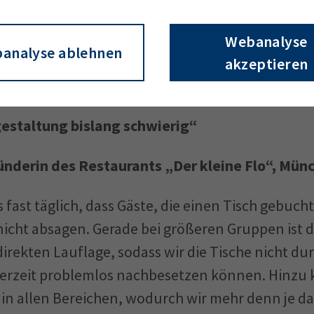
 wirkt: Wenn sie nicht kommen können, sagen di
Webanalyse
analyse ablehnen
rweile vorher ab. Seit der Einführung haben wir 
akzeptieren
ezogen.
gestaltung bislang schwierig“
ründerin des Restaurants „Der kleine Flo“, Mün
s fast täglich, dass Gäste, die einen Tisch gebuch
ht absagen. Gerade bei größeren Gruppen ist da
 direkten Lauflage, sodass wir die Tische nicht dur
derzeit problemlos nachbesetzen können. Hinzu
in allen Bereichen, wodurch wir mehr denn je d