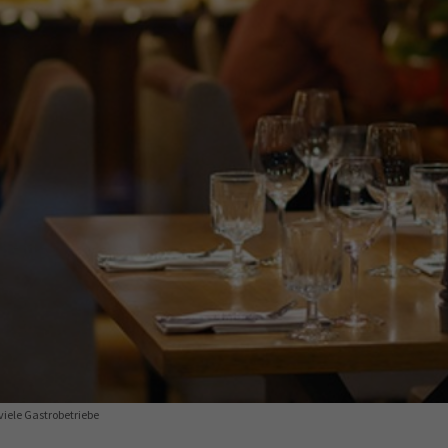
Ausbildungsvertrag
Fachwirt
AdA
34d
Prüfungst
chwirt
34f
Negativerklärung
Sachkundeprüfung
B
Betriebswirt
Prüfbericht
viele Gastrobetriebe