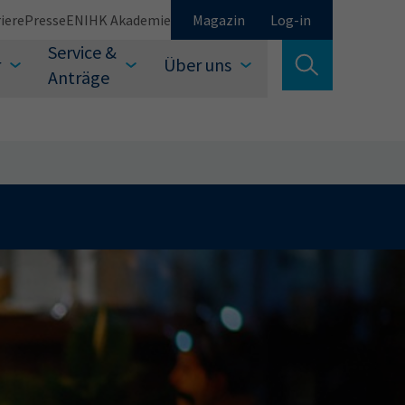
iere
Presse
EN
IHK Akademie
Magazin
Log-in
Service &
r
Über uns
Suche verlassen
Anträge
Schließen
Suchen
auswählen