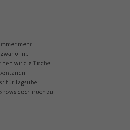
 Immer mehr
d zwar ohne
nnen wir die Tische
spontanen
st für tagsüber
o-Shows doch noch zu